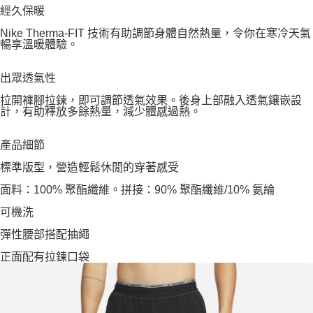
經久保暖
Nike Therma-FIT 技術有助調節身體自然熱量，令你在寒冷天氣
暢享溫暖體驗。
出眾透氣性
拉開褲腳拉鍊，即可調節透氣效果。後身上部融入透氣鑲嵌設
計，有助釋放多餘熱量，減少體感過熱。
產品細節
標準版型，營造輕鬆休閒的穿著感受
面料：100% 聚酯纖維。拼接：90% 聚酯纖維/10% 氨綸
可機洗
彈性腰部搭配抽繩
正面配有拉鍊口袋