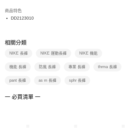
結帳頁面，進行簡訊認證並確認金額後，即可完成結帳。
２．訂單成立數日內，您將收到繳費通知簡訊。
商品特色
付款後門市自取
３．收到繳費通知簡訊後14天內，點擊此簡訊中的連結，可透過四大超商／
DD2123010
每筆NT$100，滿NT$1,500(含以上)免運費
ATM／網路銀行／等多元方式進行付款，方視為交易完成。
※ 請注意：結帳手續完成當下不需立刻繳費，但若您需要取消訂單，請聯絡
購買商品的店家。未經商家同意取消之訂單仍視為有效，需透過AFTEE先享
後付繳納相關費用。
※ 交易是否成功請以「AFTEE先享後付 」之結帳頁面顯示為準，若有關於
相關分類
是否繳費成功／繳費後需取消欲退款等相關疑問，請聯繫「AFTEE先享後付
客戶支援中心」
https://netprotections.freshdesk.com/support/home
NIKE 長褲
NIKE 運動長褲
NIKE 機能
【注意事項】
機能 長褲
防風 長褲
專業 長褲
thrma 長褲
１．透過由恩沛科技股份有限公司提供之「AFTEE先享後付」服務完成之交
易，需依本服務之必要範圍內提供個人資料，並將交易相關給付款項請求債
權轉讓予恩沛科技股份有限公司。
pant 長褲
as m 長褲
sphr 長褲
２．關於個人資料處理事宜，請瀏覽以下網址：
https://aftee.tw/terms/#terms3
３．未成年的使用者請事先徵得法定代理人或監護人之同意方可使用
一 必買清單 一
「AFTEE先享後付」，若未經同意申辦者引起之損失，本公司不負相關責
任。
４．使用「AFTEE先享後付」時，將依據個別帳號之用戶狀況，依本公司即
時審查核予不同之上限額度；若仍有額度不足之情形，本公司將視審查結果
請求用戶進行身份認證。
５．嚴禁一人註冊多個帳號或使用他人資訊註冊。若發現惡意使用之情形，
恩沛科技股份有限公司將有權停止該用戶之使用額度並採取法律行動。