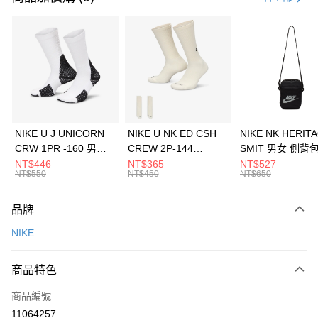
信用卡分期付款
3 期 0 利率 每期
NT$960
21家銀行
合作金庫商業銀行
第一商業銀行
LINE Pay
華南商業銀行
彰化商業銀行
Apple Pay
上海商業儲蓄銀行
台北富邦商業銀行
國泰世華商業銀行
兆豐國際商業銀行
悠遊付
臺灣中小企業銀行
台中商業銀行
NIKE U J UNICORN
NIKE U NK ED CSH
NIKE NK HERIT
匯豐（台灣）商業銀行
華泰商業銀行
CRW 1PR -160 男女
CREW 2P-144
SMIT 男女 側背
全盈+PAY
聯邦商業銀行
遠東國際商業銀行
中統襪 FZ3393100
EMBRDY 男女 短統襪
BA5871010
NT$446
NT$365
NT$527
元大商業銀行
永豐商業銀行
NT$550
NT$450
NT$650
AFTEE先享後付
FZ3073133
玉山商業銀行
星展（台灣）商業銀行
相關說明
台新國際商業銀行
中國信託商業銀行
品牌
【關於「AFTEE先享後付」】
台灣樂天信用卡公司
AFTEE先享後付是「在收到商品之後才付款」的支付方式。 讓您購物簡單
運送方式
NIKE
便利好安心！
１．簡單：不需註冊會員、不需綁卡、不需儲值。
7-11取貨(快速到店)
２．便利：只要手機號碼，簡訊認證，即可結帳。
商品特色
每筆NT$100，滿NT$1,500(含以上)免運費
３．安心：先確認商品／服務後，再付款。
商品編號
宅配
【「AFTEE先享後付」結帳流程】
１．於結帳方式選擇「AFTEE先享後付」後，將跳轉至「AFTEE先享後付」
11064257
每筆NT$100，滿NT$1,500(含以上)免運費