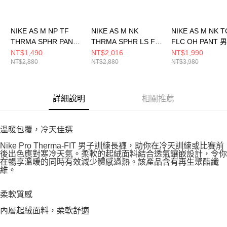
NIKE AS M NP TF
NIKE AS M NK
NIKE AS M NK 
THRMA SPHR PANT
THRMA SPHR LS FZ
FLC OH PANT 
男 長褲 DD2123068
TOP 男 立領外套
FB8013222
NT$1,490
NT$2,016
NT$1,990
NT$2,880
NT$2,880
NT$3,980
DM5941010
詳細說明
相關推薦
溫暖包覆，冷天佳選
Nike Pro Therma-FIT 男子訓練長褲，助你在冷天訓練或比賽前
後出色應對寒冷天氣。柔軟的起絨面料結合透氣鑲嵌設計，令你
在暢享溫暖的同時有效減少體感過熱。該產品含有再生聚酯纖
維。
柔軟質感
內層起絨面料，柔軟舒適