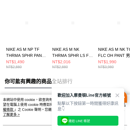
NIKE AS M NP TF
NIKE AS M NK
NIKE AS M NK 
THRMA SPHR PANT
THRMA SPHR LS FZ
FLC OH PANT 
男 長褲 DD2123068
TOP 男 立領外套
FB8013222
NT$1,490
NT$2,016
NT$1,990
NT$2,880
NT$2,880
NT$3,980
DM5941010
你可能有興趣的商品
全站排行
歡迎加入摩曼頓Line官方帳號
本網站中使用 cookie，欲查詢有關本網站使用 cookie 方式之詳情，及若您不希
點擊以下按鈕第一時間獲得好康訊
熱門標籤
望在電腦上使用 cookie 時應如何變更電腦的 cookie 設定，請參閱本網站「
隱私
息👇
權條款
」之 Cookie 聲明。您繼續使用本網站即表示您同意本公司得按本網站使
用條款之 Cookie 聲明使用 cookie。
了解更多 >
連結 LINE 帳號