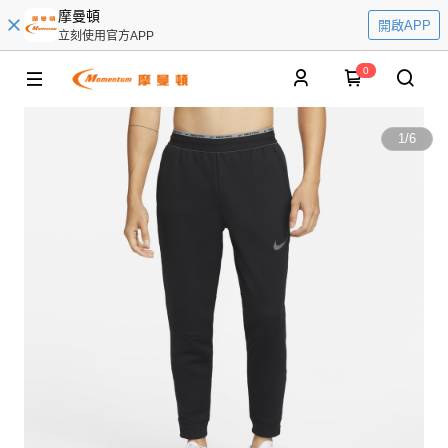
摩曼頓
開啟APP
立刻使用官方APP
0
1
/
6