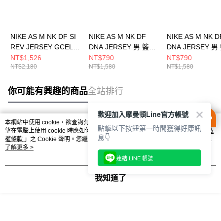
NIKE AS M NK DF SI
NIKE AS M NK DF
NIKE AS M NK D
REV JERSEY GCEL
DNA JERSEY 男 籃球
DNA JERSEY 男
男 背心上衣
背心 FQ3708010
背心 FQ3708100
NT$1,526
NT$790
NT$790
NT$2,180
NT$1,580
NT$1,580
IH9272010
你可能有興趣的商品
全站排行
歡迎加入摩曼頓Line官方帳號
本網站中使用 cookie，欲查詢有關本網站使用 cookie 方式之詳情，及若您不希
點擊以下按鈕第一時間獲得好康訊
熱門標籤
望在電腦上使用 cookie 時應如何變更電腦的 cookie 設定，請參閱本網站「
隱私
息👇
權條款
」之 Cookie 聲明。您繼續使用本網站即表示您同意本公司得按本網站使
用條款之 Cookie 聲明使用 cookie。
了解更多 >
連結 LINE 帳號
我知道了