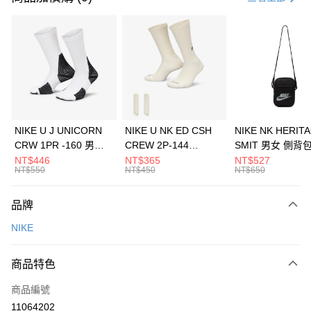
信用卡分期付款
3 期 0 利率 每期
NT$593
21家銀行
合作金庫商業銀行
第一商業銀行
LINE Pay
華南商業銀行
彰化商業銀行
Apple Pay
上海商業儲蓄銀行
台北富邦商業銀行
國泰世華商業銀行
兆豐國際商業銀行
悠遊付
臺灣中小企業銀行
台中商業銀行
NIKE U J UNICORN
NIKE U NK ED CSH
NIKE NK HERIT
匯豐（台灣）商業銀行
華泰商業銀行
CRW 1PR -160 男女
CREW 2P-144
SMIT 男女 側背
全盈+PAY
聯邦商業銀行
遠東國際商業銀行
中統襪 FZ3393100
EMBRDY 男女 短統襪
BA5871010
NT$446
NT$365
NT$527
元大商業銀行
永豐商業銀行
NT$550
NT$450
NT$650
AFTEE先享後付
FZ3073133
玉山商業銀行
星展（台灣）商業銀行
相關說明
台新國際商業銀行
中國信託商業銀行
品牌
【關於「AFTEE先享後付」】
台灣樂天信用卡公司
AFTEE先享後付是「在收到商品之後才付款」的支付方式。 讓您購物簡單
運送方式
NIKE
便利好安心！
１．簡單：不需註冊會員、不需綁卡、不需儲值。
7-11取貨(快速到店)
２．便利：只要手機號碼，簡訊認證，即可結帳。
商品特色
每筆NT$100，滿NT$1,500(含以上)免運費
３．安心：先確認商品／服務後，再付款。
商品編號
宅配
【「AFTEE先享後付」結帳流程】
１．於結帳方式選擇「AFTEE先享後付」後，將跳轉至「AFTEE先享後付」
11064202
每筆NT$100，滿NT$1,500(含以上)免運費