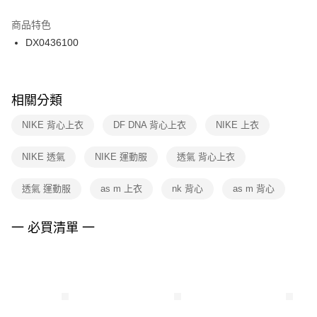
結帳頁面，進行簡訊認證並確認金額後，即可完成結帳。
２．訂單成立數日內，您將收到繳費通知簡訊。
商品特色
付款後門市自取
３．收到繳費通知簡訊後14天內，點擊此簡訊中的連結，可透過四大超商／
DX0436100
每筆NT$100，滿NT$1,500(含以上)免運費
ATM／網路銀行／等多元方式進行付款，方視為交易完成。
※ 請注意：結帳手續完成當下不需立刻繳費，但若您需要取消訂單，請聯絡
購買商品的店家。未經商家同意取消之訂單仍視為有效，需透過AFTEE先享
後付繳納相關費用。
※ 交易是否成功請以「AFTEE先享後付 」之結帳頁面顯示為準，若有關於
相關分類
是否繳費成功／繳費後需取消欲退款等相關疑問，請聯繫「AFTEE先享後付
客戶支援中心」
https://netprotections.freshdesk.com/support/home
NIKE 背心上衣
DF DNA 背心上衣
NIKE 上衣
【注意事項】
NIKE 透氣
NIKE 運動服
透氣 背心上衣
１．透過由恩沛科技股份有限公司提供之「AFTEE先享後付」服務完成之交
易，需依本服務之必要範圍內提供個人資料，並將交易相關給付款項請求債
權轉讓予恩沛科技股份有限公司。
透氣 運動服
as m 上衣
nk 背心
as m 背心
２．關於個人資料處理事宜，請瀏覽以下網址：
https://aftee.tw/terms/#terms3
３．未成年的使用者請事先徵得法定代理人或監護人之同意方可使用
一 必買清單 一
「AFTEE先享後付」，若未經同意申辦者引起之損失，本公司不負相關責
任。
４．使用「AFTEE先享後付」時，將依據個別帳號之用戶狀況，依本公司即
時審查核予不同之上限額度；若仍有額度不足之情形，本公司將視審查結果
請求用戶進行身份認證。
５．嚴禁一人註冊多個帳號或使用他人資訊註冊。若發現惡意使用之情形，
恩沛科技股份有限公司將有權停止該用戶之使用額度並採取法律行動。