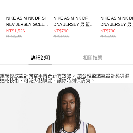
NIKE AS M NK DF SI
NIKE AS M NK DF
NIKE AS M NK D
REV JERSEY GCEL
DNA JERSEY 男 籃球
DNA JERSEY 男
男 背心上衣
背心 FQ3708010
背心 FQ3708100
NT$1,526
NT$790
NT$790
NT$2,180
NT$1,580
NT$1,580
IH9272010
詳細說明
相關推薦
繽紛條紋設計向當年傳奇新秀致敬。 結合輕盈透氣設計與導濕
速乾技術，可減少黏膩感，讓你時刻保清爽。