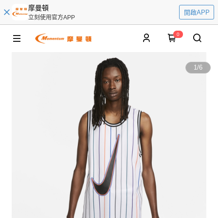
摩曼頓
開啟APP
立刻使用官方APP
0
1
/
6