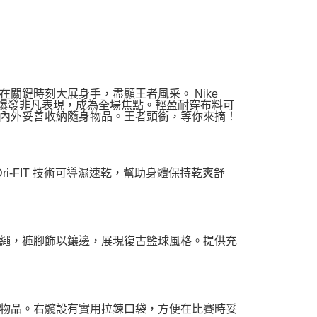
關鍵時刻大展身手，盡顯王者風采。 Nike
幫助你爆發非凡表現，成為全場焦點。輕盈耐穿布料可
內外妥善收納隨身物品。王者頭銜，等你來摘！
ri-FIT 技術可導濕速乾，幫助身體保持乾爽舒
繩，褲腳飾以鑲邊，展現復古籃球風格。提供充
物品。右髖設有實用拉鍊口袋，方便在比賽時妥