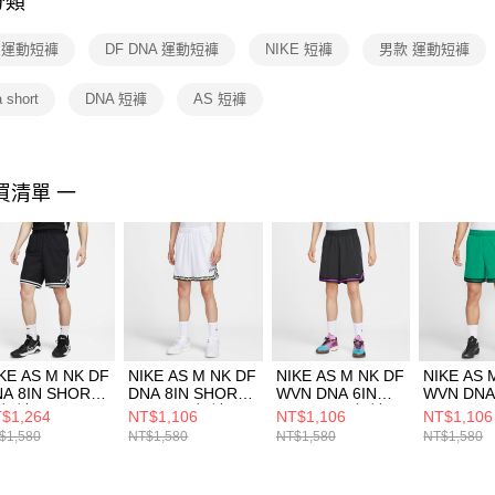
分類
【注意事
１．透過由
E 運動短褲
DF DNA 運動短褲
NIKE 短褲
男款 運動短褲
交易，需
求債權轉
２．關於
a short
DNA 短褲
AS 短褲
https://aft
３．未成
「AFTE
任。
買清單 一
４．使用「
即時審查
結果請求
５．嚴禁
形，恩沛
動。
KE AS M NK DF
NIKE AS M NK DF
NIKE AS M NK DF
NIKE AS 
A 8IN SHORT
DNA 8IN SHORT
WVN DNA 6IN
WVN DNA
 短褲 黑
NAOS 男 短褲
SHORT 男 短褲
SHORT 
$1,264
NT$1,106
NT$1,106
NT$1,106
2652010
HV3538100
FN2660011
FN26603
$1,580
NT$1,580
NT$1,580
NT$1,580