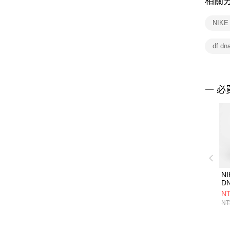
相關
NIK
df dn
一 必
NI
DN
男
NT
FN
NT