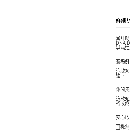
詳細
當計時
DNA
導濕速
賽場舒
這款短
適。
休閒風
這款短
裕收納
安心收
耳機無