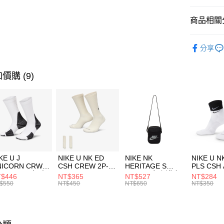
匯豐（
全盈+PAY
聯邦商
商品相關分
元大商
AFTEE先
玉山商
品牌
NI
相關說明
分享
台新國
【關於「A
男性商品
台灣樂
AFTEE
便利好安
運動類型
運送方式
價購 (9)
１．簡單
２．便利
7-11取貨
３．安心
每筆NT$1
【「AFT
宅配
１．於結帳
付」結帳
每筆NT$1
２．訂單
３．收到繳
付款後門
KE U J
NIKE U NK ED
NIKE NK
NIKE U N
／ATM／
NICORN CRW
CSH CREW 2P-
HERITAGE S
PLS CSH 
每筆NT$1
※ 請注意
R -160 男女 中
144 EMBRDY 男
SMIT 男女 側背包
144 DBL
$446
NT$365
NT$527
NT$284
絡購買商品
襪 FZ3393100
女 短統襪
BA5871010
襪 DH405
$550
NT$450
NT$650
NT$350
先享後付
FZ3073133
※ 交易是
是否繳費成
付客戶支