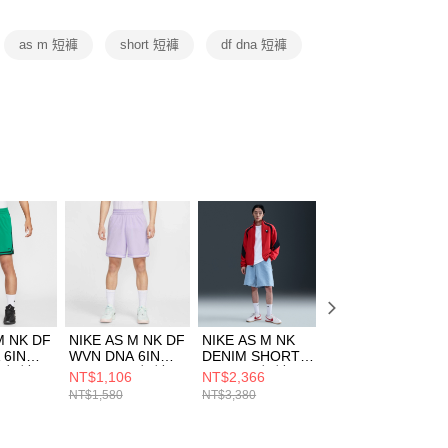
項】
恩沛科技股份有限公司提供之「AFTEE先享後付」服務完成之
as m 短褲
short 短褲
df dna 短褲
依本服務之必要範圍內提供個人資料，並將交易相關給付款項請
讓予恩沛科技股份有限公司。
個人資料處理事宜，請瀏覽以下網址：
ee.tw/terms/#terms3
年的使用者請事先徵得法定代理人或監護人之同意方可使用
E先享後付」，若未經同意申辦者引起之損失，本公司不負相關責
AFTEE先享後付」時，將依據個別帳號之用戶狀況，依本公司
核予不同之上限額度；若仍有額度不足之情形，本公司將視審查
用戶進行身份認證。
一人註冊多個帳號或使用他人資訊註冊。若發現惡意使用之情
科技股份有限公司將有權停止該用戶之使用額度並採取法律行
M NK DF
NIKE AS M NK DF
NIKE AS M NK
NIKE AS M NK
 6IN
WVN DNA 6IN
DENIM SHORT
DENIM SHORT
男 短褲
SHORT 男 短褲
OPP1 男 短褲
OPP1 男 短褲
NT$1,106
NT$2,366
NT$2,366
65
FN2660515
IO7868493
IO7868431
NT$1,580
NT$3,380
NT$3,380