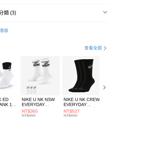
台灣）商業銀行
華泰商業銀行
業銀行
遠東國際商業銀行
類 (3)
業銀行
永豐商業銀行
享後付
業銀行
星展（台灣）商業銀行
KE
服飾
客服
際商業銀行
中國信託商業銀行
FTEE先享後付」】
下著
短褲
天信用卡公司
先享後付是「在收到商品之後才付款」的支付方式。 讓您購物簡單
心！
籃球
服飾
查看全部
：不需註冊會員、不需綁卡、不需儲值。
：只要手機號碼，簡訊認證，即可結帳。
(快速到店)
：先確認商品／服務後，再付款。
00，滿NT$1,500(含以上)免運費
EE先享後付」結帳流程】
方式選擇「AFTEE先享後付」後，將跳轉至「AFTEE先享後
頁面，進行簡訊認證並確認金額後，即可完成結帳。
00，滿NT$1,500(含以上)免運費
成立數日內，您將收到繳費通知簡訊。
費通知簡訊後14天內，點擊此簡訊中的連結，可透過四大超商
市自取
K ED
NIKE U NK NSW
NIKE U NK CREW
NIKE U NK
網路銀行／等多元方式進行付款，方視為交易完成。
ANK 1P
EVERYDAY
EVERYDAY
EVERYDAY LTW
00，滿NT$1,500(含以上)免運費
：結帳手續完成當下不需立刻繳費，但若您需要取消訂單，請聯
 男 中統
ESSENTIAL CR
BBALL 3PR 男女
ANKLE 3PR 男女
NT$365
NT$527
NT$365
的店家。未經商家同意取消之訂單仍視為有效，需透過AFTEE
8104
男女 短統襪
長統襪
踝襪 SX7677010
NT$450
NT$650
NT$450
繳納相關費用。
DX5089103
DA2123010
否成功請以「AFTEE先享後付 」之結帳頁面顯示為準，若有關於
功／繳費後需取消欲退款等相關疑問，請聯繫「AFTEE先享後
援中心」
https://netprotections.freshdesk.com/support/home