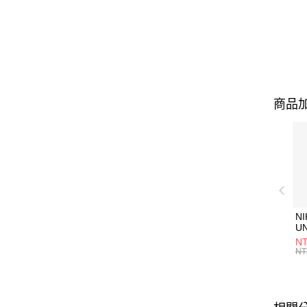
商品加
NI
U
1P
NT
統
NT