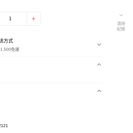
清除
紀錄
送方式
1,500免運
次付款
期付款
0 利率 每期
NT$426
21家銀行
庫商業銀行
第一商業銀行
業銀行
彰化商業銀行
業儲蓄銀行
台北富邦商業銀行
華商業銀行
兆豐國際商業銀行
2121
小企業銀行
台中商業銀行