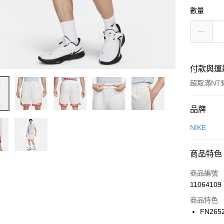
數量
付款與運
超取滿NT$
付款方式
品牌
信用卡一
NIKE
信用卡分
商品特色
3 期 
商品編號
合作金
LINE Pay
11064109
華南商
Apple Pay
上海商
商品特色
國泰世
FN265
悠遊付
臺灣中