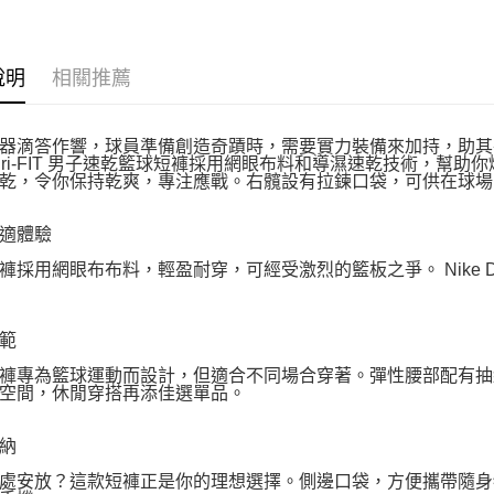
說明
相關推薦
器滴答作響，球員準備創造奇蹟時，需要實力裝備來加持，助其在
 Dri-FIT 男子速乾籃球短褲採用網眼布料和導濕速乾技術，
乾，令你保持乾爽，專注應戰。右髖設有拉鍊口袋，可供在球場
適體驗
褲採用網眼布布料，輕盈耐穿，可經受激烈的籃板之爭。 Nike D
範
褲專為籃球運動而設計，但適合不同場合穿著。彈性腰部配有抽
空間，休閒穿搭再添佳選單品。
納
處安放？這款短褲正是你的理想選擇。側邊口袋，方便攜帶隨身