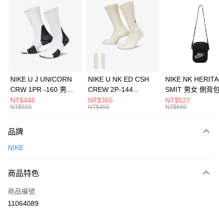
信用卡分期付款
3 期 0 利率 每期
NT$1,333
21家銀行
合作金庫商業銀行
第一商業銀行
LINE Pay
華南商業銀行
彰化商業銀行
Apple Pay
上海商業儲蓄銀行
台北富邦商業銀行
國泰世華商業銀行
兆豐國際商業銀行
悠遊付
臺灣中小企業銀行
台中商業銀行
NIKE U J UNICORN
NIKE U NK ED CSH
NIKE NK HERIT
匯豐（台灣）商業銀行
華泰商業銀行
CRW 1PR -160 男女
CREW 2P-144
SMIT 男女 側背
全盈+PAY
聯邦商業銀行
遠東國際商業銀行
中統襪 FZ3393100
EMBRDY 男女 短統襪
BA5871010
NT$446
NT$365
NT$527
元大商業銀行
永豐商業銀行
NT$550
NT$450
NT$650
AFTEE先享後付
FZ3073133
玉山商業銀行
星展（台灣）商業銀行
相關說明
台新國際商業銀行
中國信託商業銀行
品牌
【關於「AFTEE先享後付」】
台灣樂天信用卡公司
AFTEE先享後付是「在收到商品之後才付款」的支付方式。 讓您購物簡單
運送方式
NIKE
便利好安心！
１．簡單：不需註冊會員、不需綁卡、不需儲值。
7-11取貨(快速到店)
２．便利：只要手機號碼，簡訊認證，即可結帳。
商品特色
每筆NT$100，滿NT$1,500(含以上)免運費
３．安心：先確認商品／服務後，再付款。
商品編號
宅配
【「AFTEE先享後付」結帳流程】
１．於結帳方式選擇「AFTEE先享後付」後，將跳轉至「AFTEE先享後付」
11064089
每筆NT$100，滿NT$1,500(含以上)免運費
結帳頁面，進行簡訊認證並確認金額後，即可完成結帳。