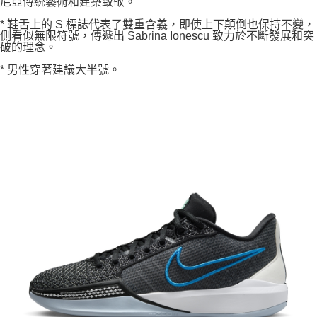
尼亞傳統藝術和建築致敬。
* 鞋舌上的 S 標誌代表了雙重含義，即使上下顛倒也保持不變，
側看似無限符號，傳遞出 Sabrina Ionescu 致力於不斷發展和突
破的理念。
* 男性穿著建議大半號。