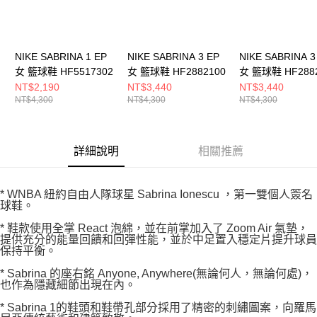
NIKE SABRINA 1 EP
NIKE SABRINA 3 EP
NIKE SABRINA 3
女 籃球鞋 HF5517302
女 籃球鞋 HF2882100
女 籃球鞋 HF288
NT$2,190
NT$3,440
NT$3,440
NT$4,300
NT$4,300
NT$4,300
詳細說明
相關推薦
* WNBA 紐約自由人隊球星 Sabrina Ionescu ，第一雙個人簽名
球鞋。
* 鞋款使用全掌 React 泡綿，並在前掌加入了 Zoom Air 氣墊，
提供充分的能量回饋和回彈性能，並於中足置入穩定片提升球員
保持平衡。
* Sabrina 的座右銘 Anyone, Anywhere(無論何人，無論何處)，
也作為隱藏細節出現在內。
* Sabrina 1的鞋頭和鞋帶孔部分採用了精密的刺繡圖案，向羅馬