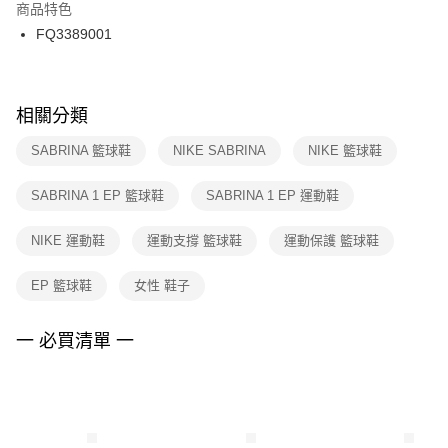
２．訂單成立數日內，您將收到繳費通知簡訊。
商品特色
付款後門市自取
３．收到繳費通知簡訊後14天內，點擊此簡訊中的連結，可透過四大超商／
FQ3389001
每筆NT$100，滿NT$1,500(含以上)免運費
ATM／網路銀行／等多元方式進行付款，方視為交易完成。
※ 請注意：結帳手續完成當下不需立刻繳費，但若您需要取消訂單，請聯絡
購買商品的店家。未經商家同意取消之訂單仍視為有效，需透過AFTEE先享
後付繳納相關費用。
※ 交易是否成功請以「AFTEE先享後付 」之結帳頁面顯示為準，若有關於
相關分類
是否繳費成功／繳費後需取消欲退款等相關疑問，請聯繫「AFTEE先享後付
客戶支援中心」
https://netprotections.freshdesk.com/support/home
SABRINA 籃球鞋
NIKE SABRINA
NIKE 籃球鞋
【注意事項】
SABRINA 1 EP 籃球鞋
SABRINA 1 EP 運動鞋
１．透過由恩沛科技股份有限公司提供之「AFTEE先享後付」服務完成之交
易，需依本服務之必要範圍內提供個人資料，並將交易相關給付款項請求債
權轉讓予恩沛科技股份有限公司。
NIKE 運動鞋
運動支撐 籃球鞋
運動保護 籃球鞋
２．關於個人資料處理事宜，請瀏覽以下網址：
https://aftee.tw/terms/#terms3
EP 籃球鞋
女性 鞋子
３．未成年的使用者請事先徵得法定代理人或監護人之同意方可使用
「AFTEE先享後付」，若未經同意申辦者引起之損失，本公司不負相關責
任。
一 必買清單 一
４．使用「AFTEE先享後付」時，將依據個別帳號之用戶狀況，依本公司即
時審查核予不同之上限額度；若仍有額度不足之情形，本公司將視審查結果
請求用戶進行身份認證。
５．嚴禁一人註冊多個帳號或使用他人資訊註冊。若發現惡意使用之情形，
恩沛科技股份有限公司將有權停止該用戶之使用額度並採取法律行動。