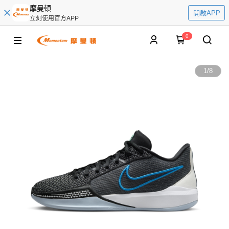
摩曼頓
開啟APP
立刻使用官方APP
0
1
/
8