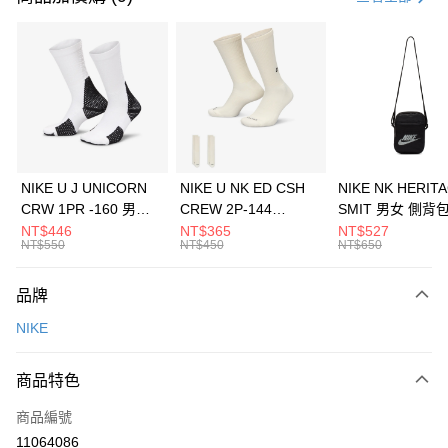
信用卡分期付款
3 期 0 利率 每期
NT$526
21家銀行
合作金庫商業銀行
第一商業銀行
LINE Pay
華南商業銀行
彰化商業銀行
Apple Pay
上海商業儲蓄銀行
台北富邦商業銀行
國泰世華商業銀行
兆豐國際商業銀行
悠遊付
臺灣中小企業銀行
台中商業銀行
NIKE U J UNICORN
NIKE U NK ED CSH
NIKE NK HERIT
匯豐（台灣）商業銀行
華泰商業銀行
CRW 1PR -160 男女
CREW 2P-144
SMIT 男女 側背
全盈+PAY
聯邦商業銀行
遠東國際商業銀行
中統襪 FZ3393100
EMBRDY 男女 短統襪
BA5871010
NT$446
NT$365
NT$527
元大商業銀行
永豐商業銀行
NT$550
NT$450
NT$650
AFTEE先享後付
FZ3073133
玉山商業銀行
星展（台灣）商業銀行
相關說明
台新國際商業銀行
中國信託商業銀行
品牌
【關於「AFTEE先享後付」】
台灣樂天信用卡公司
AFTEE先享後付是「在收到商品之後才付款」的支付方式。 讓您購物簡單
運送方式
NIKE
便利好安心！
１．簡單：不需註冊會員、不需綁卡、不需儲值。
7-11取貨(快速到店)
２．便利：只要手機號碼，簡訊認證，即可結帳。
商品特色
每筆NT$100，滿NT$1,500(含以上)免運費
３．安心：先確認商品／服務後，再付款。
商品編號
宅配
【「AFTEE先享後付」結帳流程】
１．於結帳方式選擇「AFTEE先享後付」後，將跳轉至「AFTEE先享後付」
11064086
每筆NT$100，滿NT$1,500(含以上)免運費