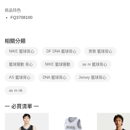
結帳頁面，進行簡訊認證並確認金額後，即可完成結帳。
２．訂單成立數日內，您將收到繳費通知簡訊。
商品特色
付款後門市自取
３．收到繳費通知簡訊後14天內，點擊此簡訊中的連結，可透過四大超商／
FQ3708100
每筆NT$100，滿NT$1,500(含以上)免運費
ATM／網路銀行／等多元方式進行付款，方視為交易完成。
※ 請注意：結帳手續完成當下不需立刻繳費，但若您需要取消訂單，請聯絡
購買商品的店家。未經商家同意取消之訂單仍視為有效，需透過AFTEE先享
後付繳納相關費用。
※ 交易是否成功請以「AFTEE先享後付 」之結帳頁面顯示為準，若有關於
相關分類
是否繳費成功／繳費後需取消欲退款等相關疑問，請聯繫「AFTEE先享後付
客戶支援中心」
https://netprotections.freshdesk.com/support/home
NIKE 籃球背心
DF DNA 籃球背心
男款 籃球背心
【注意事項】
籃球運動 背心
NIKE 籃球運動
as m 籃球背心
１．透過由恩沛科技股份有限公司提供之「AFTEE先享後付」服務完成之交
易，需依本服務之必要範圍內提供個人資料，並將交易相關給付款項請求債
權轉讓予恩沛科技股份有限公司。
AS 籃球背心
DNA 籃球背心
Jersey 籃球背心
２．關於個人資料處理事宜，請瀏覽以下網址：
https://aftee.tw/terms/#terms3
as m nk
３．未成年的使用者請事先徵得法定代理人或監護人之同意方可使用
「AFTEE先享後付」，若未經同意申辦者引起之損失，本公司不負相關責
任。
一 必買清單 一
４．使用「AFTEE先享後付」時，將依據個別帳號之用戶狀況，依本公司即
時審查核予不同之上限額度；若仍有額度不足之情形，本公司將視審查結果
請求用戶進行身份認證。
５．嚴禁一人註冊多個帳號或使用他人資訊註冊。若發現惡意使用之情形，
恩沛科技股份有限公司將有權停止該用戶之使用額度並採取法律行動。