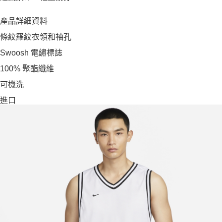
產品詳細資料
條紋羅紋衣領和袖孔
Swoosh 電繡標誌
100% 聚酯纖維
可機洗
進口