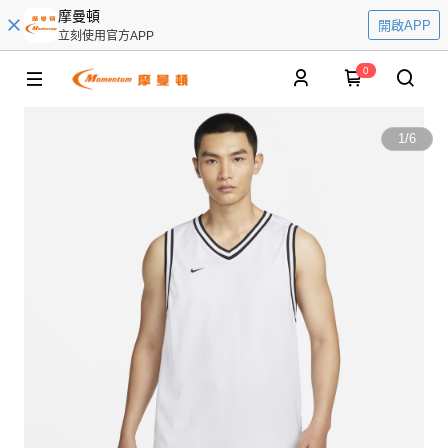
摩曼頓
開啟APP
立刻使用官方APP
0
1
/
6