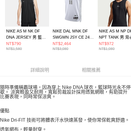
NIKE AS M NK DF
NIKE DAL MNK DF
NIKE AS M NP D
DNA JERSEY 男 籃球
SWGMN JSY CE 24
NPT TANK 男 
背心 FQ3708010
男 籃球背心
衣 IF2806010
NT$790
NT$2,464
NT$972
NT$1,580
NT$3,080
NT$1,080
FQ4339101
詳細說明
相關推薦
隨時準備稱霸球場，因為穿上 Nike DNA 球衣，籃球時光永不停
歇。 涼爽輕盈又耐用，寬鬆剪裁設計採用透氣網眼，有助提升
比賽表現，同時常保涼爽。
優點
Nike Dri-FIT 技術可將體表汗水快速蒸發，使你常保乾爽舒適。
透氣網布，輕量耐穿。