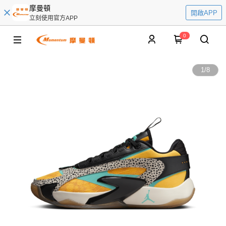
摩曼頓
開啟APP
立刻使用官方APP
0
1
/
8