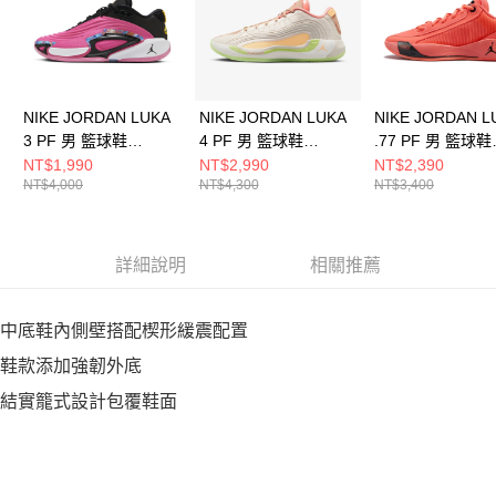
NIKE JORDAN LUKA
NIKE JORDAN LUKA
NIKE JORDAN L
3 PF 男 籃球鞋
4 PF 男 籃球鞋
.77 PF 男 籃球鞋
FQ1285600
IO0198100
HF0819800
NT$1,990
NT$2,990
NT$2,390
NT$4,000
NT$4,300
NT$3,400
詳細說明
相關推薦
中底鞋內側壁搭配楔形緩震配置
鞋款添加強韌外底
結實籠式設計包覆鞋面