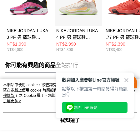
NIKE JORDAN LUKA
NIKE JORDAN LUKA
NIKE JORDAN L
3 PF 男 籃球鞋
4 PF 男 籃球鞋
.77 PF 男 籃球鞋
FQ1285600
IO0198100
HF0819800
NT$1,990
NT$2,990
NT$2,390
NT$4,000
NT$4,300
NT$3,400
你可能有興趣的商品
全站排行
歡迎加入摩曼頓Line官方帳號
本網站中使用 cookie，欲查詢有關本網站使用 cookie 方式之詳情，及若您不希
點擊以下按鈕第一時間獲得好康訊
熱門標籤
望在電腦上使用 cookie 時應如何變更電腦的 cookie 設定，請參閱本網站「
隱私
息👇
權條款
」之 Cookie 聲明。您繼續使用本網站即表示您同意本公司得按本網站使
用條款之 Cookie 聲明使用 cookie。
了解更多 >
連結 LINE 帳號
我知道了