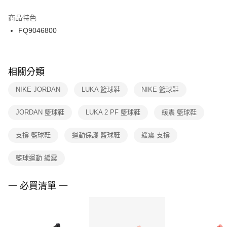
結帳頁面，進行簡訊認證並確認金額後，即可完成結帳。
２．訂單成立數日內，您將收到繳費通知簡訊。
商品特色
付款後門市自取
３．收到繳費通知簡訊後14天內，點擊此簡訊中的連結，可透過四大超商／
FQ9046800
每筆NT$100，滿NT$1,500(含以上)免運費
ATM／網路銀行／等多元方式進行付款，方視為交易完成。
※ 請注意：結帳手續完成當下不需立刻繳費，但若您需要取消訂單，請聯絡
購買商品的店家。未經商家同意取消之訂單仍視為有效，需透過AFTEE先享
後付繳納相關費用。
※ 交易是否成功請以「AFTEE先享後付 」之結帳頁面顯示為準，若有關於
相關分類
是否繳費成功／繳費後需取消欲退款等相關疑問，請聯繫「AFTEE先享後付
客戶支援中心」
https://netprotections.freshdesk.com/support/home
NIKE JORDAN
LUKA 籃球鞋
NIKE 籃球鞋
【注意事項】
JORDAN 籃球鞋
LUKA 2 PF 籃球鞋
緩震 籃球鞋
１．透過由恩沛科技股份有限公司提供之「AFTEE先享後付」服務完成之交
易，需依本服務之必要範圍內提供個人資料，並將交易相關給付款項請求債
權轉讓予恩沛科技股份有限公司。
支撐 籃球鞋
運動保護 籃球鞋
緩震 支撐
２．關於個人資料處理事宜，請瀏覽以下網址：
https://aftee.tw/terms/#terms3
籃球運動 緩震
３．未成年的使用者請事先徵得法定代理人或監護人之同意方可使用
「AFTEE先享後付」，若未經同意申辦者引起之損失，本公司不負相關責
任。
一 必買清單 一
４．使用「AFTEE先享後付」時，將依據個別帳號之用戶狀況，依本公司即
時審查核予不同之上限額度；若仍有額度不足之情形，本公司將視審查結果
請求用戶進行身份認證。
５．嚴禁一人註冊多個帳號或使用他人資訊註冊。若發現惡意使用之情形，
恩沛科技股份有限公司將有權停止該用戶之使用額度並採取法律行動。