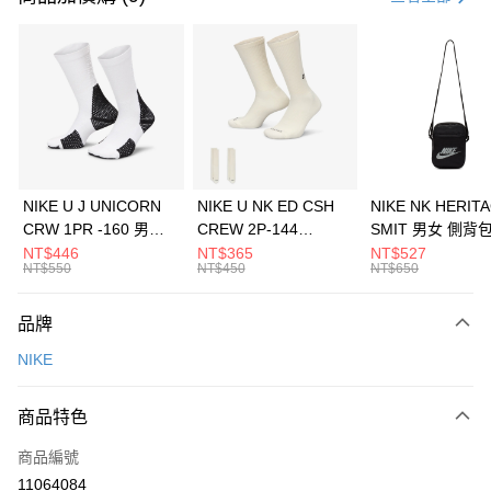
信用卡分期付款
3 期 0 利率 每期
NT$1,333
21家銀行
合作金庫商業銀行
第一商業銀行
LINE Pay
華南商業銀行
彰化商業銀行
Apple Pay
上海商業儲蓄銀行
台北富邦商業銀行
國泰世華商業銀行
兆豐國際商業銀行
悠遊付
臺灣中小企業銀行
台中商業銀行
NIKE U J UNICORN
NIKE U NK ED CSH
NIKE NK HERIT
匯豐（台灣）商業銀行
華泰商業銀行
CRW 1PR -160 男女
CREW 2P-144
SMIT 男女 側背
全盈+PAY
聯邦商業銀行
遠東國際商業銀行
中統襪 FZ3393100
EMBRDY 男女 短統襪
BA5871010
NT$446
NT$365
NT$527
元大商業銀行
永豐商業銀行
NT$550
NT$450
NT$650
AFTEE先享後付
FZ3073133
玉山商業銀行
星展（台灣）商業銀行
相關說明
台新國際商業銀行
中國信託商業銀行
品牌
【關於「AFTEE先享後付」】
台灣樂天信用卡公司
AFTEE先享後付是「在收到商品之後才付款」的支付方式。 讓您購物簡單
運送方式
NIKE
便利好安心！
１．簡單：不需註冊會員、不需綁卡、不需儲值。
7-11取貨(快速到店)
２．便利：只要手機號碼，簡訊認證，即可結帳。
商品特色
每筆NT$100，滿NT$1,500(含以上)免運費
３．安心：先確認商品／服務後，再付款。
商品編號
宅配
【「AFTEE先享後付」結帳流程】
１．於結帳方式選擇「AFTEE先享後付」後，將跳轉至「AFTEE先享後付」
11064084
每筆NT$100，滿NT$1,500(含以上)免運費