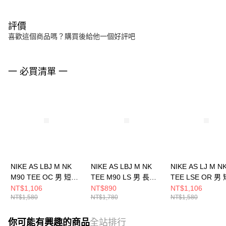
評價
喜歡這個商品嗎？購買後給他一個好評吧
一 必買清單 一
NIKE AS LBJ M NK
NIKE AS LBJ M NK
NIKE AS LJ M N
M90 TEE OC 男 短袖
TEE M90 LS 男 長袖
TEE LSE OR 男
上衣 HJ3413010
上衣 HF6192010
上衣 IH8563045
NT$1,106
NT$890
NT$1,106
NT$1,580
NT$1,780
NT$1,580
你可能有興趣的商品
全站排行