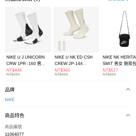
信用卡分期付款
3 期 0 利率 每期
NT$526
21家銀行
合作金庫商業銀行
第一商業銀行
LINE Pay
華南商業銀行
彰化商業銀行
Apple Pay
上海商業儲蓄銀行
台北富邦商業銀行
國泰世華商業銀行
兆豐國際商業銀行
悠遊付
臺灣中小企業銀行
台中商業銀行
NIKE U J UNICORN
NIKE U NK ED CSH
NIKE NK HERIT
匯豐（台灣）商業銀行
華泰商業銀行
CRW 1PR -160 男女
CREW 2P-144
SMIT 男女 側背
全盈+PAY
聯邦商業銀行
遠東國際商業銀行
中統襪 FZ3393100
EMBRDY 男女 短統襪
BA5871010
NT$446
NT$365
NT$527
元大商業銀行
永豐商業銀行
NT$550
NT$450
NT$650
AFTEE先享後付
FZ3073133
玉山商業銀行
星展（台灣）商業銀行
相關說明
台新國際商業銀行
中國信託商業銀行
品牌
【關於「AFTEE先享後付」】
台灣樂天信用卡公司
AFTEE先享後付是「在收到商品之後才付款」的支付方式。 讓您購物簡單
運送方式
NIKE
便利好安心！
１．簡單：不需註冊會員、不需綁卡、不需儲值。
7-11取貨(快速到店)
２．便利：只要手機號碼，簡訊認證，即可結帳。
商品特色
每筆NT$100，滿NT$1,500(含以上)免運費
３．安心：先確認商品／服務後，再付款。
商品編號
宅配
【「AFTEE先享後付」結帳流程】
１．於結帳方式選擇「AFTEE先享後付」後，將跳轉至「AFTEE先享後付」
11064077
每筆NT$100，滿NT$1,500(含以上)免運費