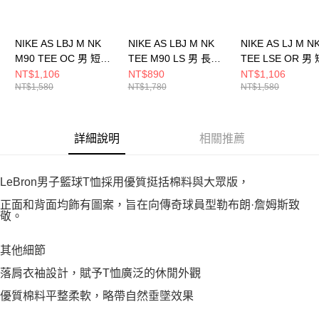
NIKE AS LBJ M NK
NIKE AS LBJ M NK
NIKE AS LJ M N
M90 TEE OC 男 短袖
TEE M90 LS 男 長袖
TEE LSE OR 男
上衣 HJ3413010
上衣 HF6192010
上衣 IH8563045
NT$1,106
NT$890
NT$1,106
NT$1,580
NT$1,780
NT$1,580
詳細說明
相關推薦
LeBron男子籃球T恤採用優質挺括棉料與大眾版，
正面和背面均飾有圖案，旨在向傳奇球員型勒布朗·詹姆斯致
敬。
其他細節
落肩衣袖設計，賦予T恤廣泛的休閒外觀
優質棉料平整柔軟，略帶自然垂墜效果