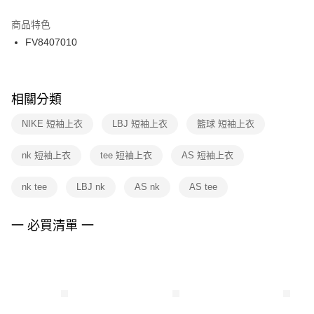
結帳頁面，進行簡訊認證並確認金額後，即可完成結帳。
２．訂單成立數日內，您將收到繳費通知簡訊。
商品特色
付款後門市自取
３．收到繳費通知簡訊後14天內，點擊此簡訊中的連結，可透過四大超商／
FV8407010
每筆NT$100，滿NT$1,500(含以上)免運費
ATM／網路銀行／等多元方式進行付款，方視為交易完成。
※ 請注意：結帳手續完成當下不需立刻繳費，但若您需要取消訂單，請聯絡
購買商品的店家。未經商家同意取消之訂單仍視為有效，需透過AFTEE先享
後付繳納相關費用。
※ 交易是否成功請以「AFTEE先享後付 」之結帳頁面顯示為準，若有關於
相關分類
是否繳費成功／繳費後需取消欲退款等相關疑問，請聯繫「AFTEE先享後付
客戶支援中心」
https://netprotections.freshdesk.com/support/home
NIKE 短袖上衣
LBJ 短袖上衣
籃球 短袖上衣
【注意事項】
nk 短袖上衣
tee 短袖上衣
AS 短袖上衣
１．透過由恩沛科技股份有限公司提供之「AFTEE先享後付」服務完成之交
易，需依本服務之必要範圍內提供個人資料，並將交易相關給付款項請求債
權轉讓予恩沛科技股份有限公司。
nk tee
LBJ nk
AS nk
AS tee
２．關於個人資料處理事宜，請瀏覽以下網址：
https://aftee.tw/terms/#terms3
３．未成年的使用者請事先徵得法定代理人或監護人之同意方可使用
一 必買清單 一
「AFTEE先享後付」，若未經同意申辦者引起之損失，本公司不負相關責
任。
４．使用「AFTEE先享後付」時，將依據個別帳號之用戶狀況，依本公司即
時審查核予不同之上限額度；若仍有額度不足之情形，本公司將視審查結果
請求用戶進行身份認證。
５．嚴禁一人註冊多個帳號或使用他人資訊註冊。若發現惡意使用之情形，
恩沛科技股份有限公司將有權停止該用戶之使用額度並採取法律行動。