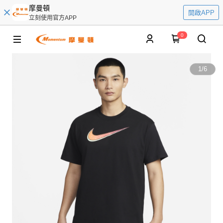
摩曼頓
開啟APP
立刻使用官方APP
0
1
/
6