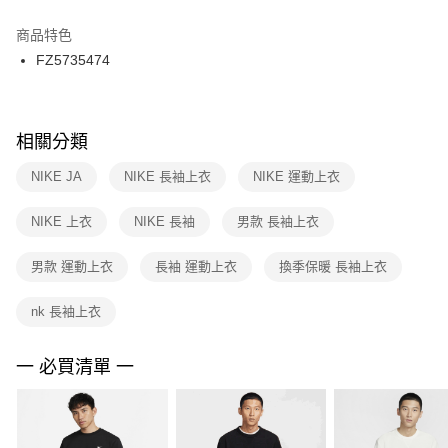
結帳頁面，進行簡訊認證並確認金額後，即可完成結帳。
２．訂單成立數日內，您將收到繳費通知簡訊。
商品特色
付款後門市自取
３．收到繳費通知簡訊後14天內，點擊此簡訊中的連結，可透過四大超商／
FZ5735474
每筆NT$100，滿NT$1,500(含以上)免運費
ATM／網路銀行／等多元方式進行付款，方視為交易完成。
※ 請注意：結帳手續完成當下不需立刻繳費，但若您需要取消訂單，請聯絡
購買商品的店家。未經商家同意取消之訂單仍視為有效，需透過AFTEE先享
後付繳納相關費用。
※ 交易是否成功請以「AFTEE先享後付 」之結帳頁面顯示為準，若有關於
相關分類
是否繳費成功／繳費後需取消欲退款等相關疑問，請聯繫「AFTEE先享後付
客戶支援中心」
https://netprotections.freshdesk.com/support/home
NIKE JA
NIKE 長袖上衣
NIKE 運動上衣
【注意事項】
NIKE 上衣
NIKE 長袖
男款 長袖上衣
１．透過由恩沛科技股份有限公司提供之「AFTEE先享後付」服務完成之交
易，需依本服務之必要範圍內提供個人資料，並將交易相關給付款項請求債
權轉讓予恩沛科技股份有限公司。
男款 運動上衣
長袖 運動上衣
換季保暖 長袖上衣
２．關於個人資料處理事宜，請瀏覽以下網址：
https://aftee.tw/terms/#terms3
nk 長袖上衣
３．未成年的使用者請事先徵得法定代理人或監護人之同意方可使用
「AFTEE先享後付」，若未經同意申辦者引起之損失，本公司不負相關責
任。
一 必買清單 一
４．使用「AFTEE先享後付」時，將依據個別帳號之用戶狀況，依本公司即
時審查核予不同之上限額度；若仍有額度不足之情形，本公司將視審查結果
請求用戶進行身份認證。
５．嚴禁一人註冊多個帳號或使用他人資訊註冊。若發現惡意使用之情形，
恩沛科技股份有限公司將有權停止該用戶之使用額度並採取法律行動。