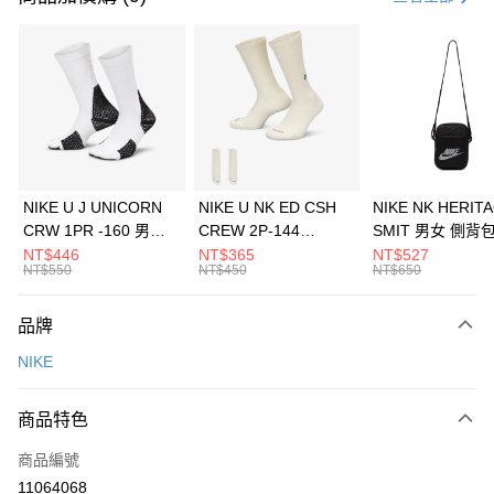
信用卡分期付款
3 期 0 利率 每期
NT$1,026
21家銀行
合作金庫商業銀行
第一商業銀行
LINE Pay
華南商業銀行
彰化商業銀行
Apple Pay
上海商業儲蓄銀行
台北富邦商業銀行
國泰世華商業銀行
兆豐國際商業銀行
悠遊付
臺灣中小企業銀行
台中商業銀行
NIKE U J UNICORN
NIKE U NK ED CSH
NIKE NK HERIT
匯豐（台灣）商業銀行
華泰商業銀行
CRW 1PR -160 男女
CREW 2P-144
SMIT 男女 側背
全盈+PAY
聯邦商業銀行
遠東國際商業銀行
中統襪 FZ3393100
EMBRDY 男女 短統襪
BA5871010
NT$446
NT$365
NT$527
元大商業銀行
永豐商業銀行
NT$550
NT$450
NT$650
AFTEE先享後付
FZ3073133
玉山商業銀行
星展（台灣）商業銀行
相關說明
台新國際商業銀行
中國信託商業銀行
品牌
【關於「AFTEE先享後付」】
台灣樂天信用卡公司
AFTEE先享後付是「在收到商品之後才付款」的支付方式。 讓您購物簡單
運送方式
NIKE
便利好安心！
１．簡單：不需註冊會員、不需綁卡、不需儲值。
7-11取貨(快速到店)
２．便利：只要手機號碼，簡訊認證，即可結帳。
商品特色
每筆NT$100，滿NT$1,500(含以上)免運費
３．安心：先確認商品／服務後，再付款。
商品編號
宅配
【「AFTEE先享後付」結帳流程】
１．於結帳方式選擇「AFTEE先享後付」後，將跳轉至「AFTEE先享後付」
11064068
每筆NT$100，滿NT$1,500(含以上)免運費