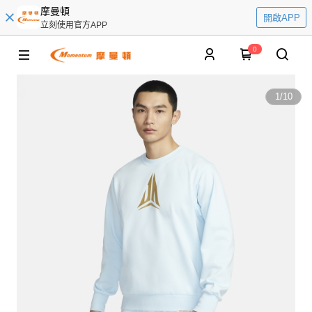
摩曼頓
開啟APP
立刻使用官方APP
0
1
/
10