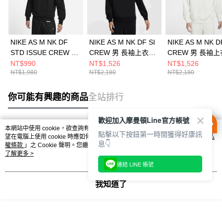
NIKE AS M NK DF
NIKE AS M NK DF SI
NIKE AS M NK D
STD ISSUE CREW 男
CREW 男 長袖上衣
CREW 男 長袖上
長袖上衣 DQ5821010
FZ0221010
FZ0221133
NT$990
NT$1,526
NT$1,526
NT$1,980
NT$2,180
NT$2,180
你可能有興趣的商品
全站排行
歡迎加入摩曼頓Line官方帳號
本網站中使用 cookie，欲查詢有關本網站使用 cookie 方式之詳情，及若您不希
點擊以下按鈕第一時間獲得好康訊
熱門標籤
望在電腦上使用 cookie 時應如何變更電腦的 cookie 設定，請參閱本網站「
隱私
息👇
權條款
」之 Cookie 聲明。您繼續使用本網站即表示您同意本公司得按本網站使
用條款之 Cookie 聲明使用 cookie。
了解更多 >
連結 LINE 帳號
我知道了