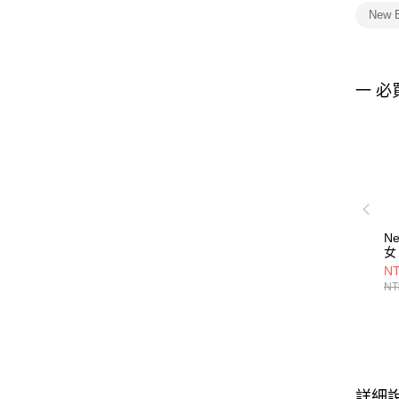
New 
一 必
Ne
女
68
NT
NT
詳細