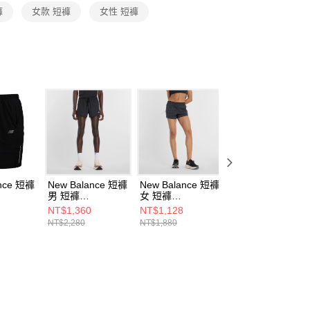
恩沛科技股份有限公司提供之「AFTEE先享後付」服務完成之
褲
女款 短褲
女性 短褲
依本服務之必要範圍內提供個人資料，並將交易相關給付款項請
讓予恩沛科技股份有限公司。
個人資料處理事宜，請瀏覽以下網址：
ee.tw/terms/#terms3
年的使用者請事先徵得法定代理人或監護人之同意方可使用
E先享後付」，若未經同意申辦者引起之損失，本公司不負相關責
AFTEE先享後付」時，將依據個別帳號之用戶狀況，依本公司
核予不同之上限額度；若仍有額度不足之情形，本公司將視審查
用戶進行身份認證。
一人註冊多個帳號或使用他人資訊註冊。若發現惡意使用之情
科技股份有限公司將有權停止該用戶之使用額度並採取法律行
ance 短褲
New Balance 短褲
New Balance 短褲
New Balance 緊
男 短褲
女 短褲
短褲 女
89-F
MS51283BK-F
WS53279BK-F
WS53153BK-F
NT$1,360
NT$1,128
NT$1,180
NT$2,280
NT$1,880
NT$1,980