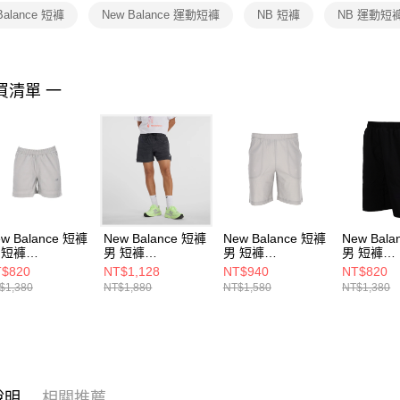
１．透過由
Balance 短褲
New Balance 運動短褲
NB 短褲
NB 運動短
交易，需
求債權轉
２．關於
https://aft
３．未成
買清單 一
「AFTE
任。
４．使用「
即時審查
結果請求
５．嚴禁
形，恩沛
動。
w Balance 短褲
New Balance 短褲
New Balance 短褲
New Bal
 短褲
男 短褲
男 短褲
男 短褲
62520187-F
MS53279BIT-F
5862520287-F
58625201
$820
NT$1,128
NT$940
NT$820
$1,380
NT$1,880
NT$1,580
NT$1,380
說明
相關推薦