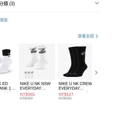
業銀行
遠東國際商業銀行
類 (3)
業銀行
永豐商業銀行
享後付
業銀行
星展（台灣）商業銀行
w Balance
服飾
客服
際商業銀行
中國信託商業銀行
FTEE先享後付」】
年
下著
短褲
天信用卡公司
先享後付是「在收到商品之後才付款」的支付方式。 讓您購物簡單
心！
跑步訓練
服飾
查看全部
：不需註冊會員、不需綁卡、不需儲值。
：只要手機號碼，簡訊認證，即可結帳。
(快速到店)
：先確認商品／服務後，再付款。
00，滿NT$1,500(含以上)免運費
EE先享後付」結帳流程】
方式選擇「AFTEE先享後付」後，將跳轉至「AFTEE先享後
頁面，進行簡訊認證並確認金額後，即可完成結帳。
00，滿NT$1,500(含以上)免運費
成立數日內，您將收到繳費通知簡訊。
費通知簡訊後14天內，點擊此簡訊中的連結，可透過四大超商
市自取
K ED
NIKE U NK NSW
NIKE U NK CREW
NIKE U NK
網路銀行／等多元方式進行付款，方視為交易完成。
ANK 1P
EVERYDAY
EVERYDAY
EVERYDAY LTW
00，滿NT$1,500(含以上)免運費
：結帳手續完成當下不需立刻繳費，但若您需要取消訂單，請聯
 男 中統
ESSENTIAL CR
BBALL 3PR 男女
ANKLE 3PR 男女
NT$365
NT$527
NT$365
的店家。未經商家同意取消之訂單仍視為有效，需透過AFTEE
8104
男女 短統襪
長統襪
踝襪 SX7677010
NT$450
NT$650
NT$450
繳納相關費用。
DX5089103
DA2123010
否成功請以「AFTEE先享後付 」之結帳頁面顯示為準，若有關於
功／繳費後需取消欲退款等相關疑問，請聯繫「AFTEE先享後
援中心」
https://netprotections.freshdesk.com/support/home
項】