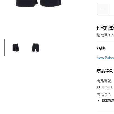
付款與運
超取滿NT$
付款方式
品牌
信用卡一
New Bala
信用卡分
商品特色
3 期 
商品編號
合作金
LINE Pay
11060021
華南商
Apple Pay
上海商
商品特色
國泰世
686252
悠遊付
臺灣中
匯豐（
全盈+PAY