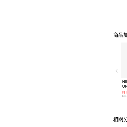
商品加
NI
U
1P
NT
統
NT
相關