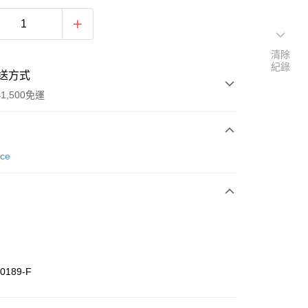
清除
紀錄
送方式
1,500免運
次付款
nce
期付款
0 利率 每期
NT$460
21家銀行
庫商業銀行
第一商業銀行
業銀行
彰化商業銀行
業儲蓄銀行
台北富邦商業銀行
華商業銀行
兆豐國際商業銀行
0189-F
小企業銀行
台中商業銀行
台灣）商業銀行
華泰商業銀行