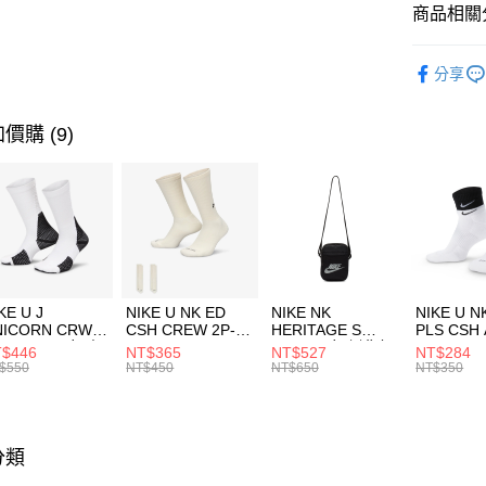
聯邦商
商品相關分
元大商
AFTEE先
玉山商
品牌
Ne
相關說明
分享
台新國
【關於「A
兒童/青少
台灣樂
AFTEE
便利好安
運動類型
運送方式
價購 (9)
１．簡單
２．便利
7-11取貨
３．安心
每筆NT$1
【「AFT
宅配
１．於結帳
付」結帳
每筆NT$1
２．訂單
３．收到繳
付款後門
KE U J
NIKE U NK ED
NIKE NK
NIKE U N
／ATM／
NICORN CRW
CSH CREW 2P-
HERITAGE S
PLS CSH 
每筆NT$1
※ 請注意
R -160 男女 中
144 EMBRDY 男
SMIT 男女 側背包
144 DBL
$446
NT$365
NT$527
NT$284
絡購買商品
襪 FZ3393100
女 短統襪
BA5871010
襪 DH405
$550
NT$450
NT$650
NT$350
先享後付
FZ3073133
※ 交易是
是否繳費成
付客戶支
分類
【注意事