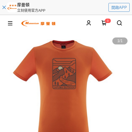
摩曼頓
開啟APP
立刻使用官方APP
0
1
/
1