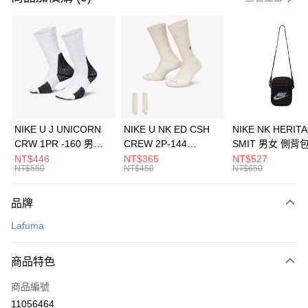
信用卡分期付款
3 期 0 利率 每期
NT$360
21家銀行
合作金庫商業銀行
第一商業銀行
LINE Pay
華南商業銀行
彰化商業銀行
Apple Pay
上海商業儲蓄銀行
台北富邦商業銀行
國泰世華商業銀行
兆豐國際商業銀行
悠遊付
臺灣中小企業銀行
台中商業銀行
NIKE U J UNICORN
NIKE U NK ED CSH
NIKE NK HERIT
匯豐（台灣）商業銀行
華泰商業銀行
CRW 1PR -160 男女
CREW 2P-144
SMIT 男女 側背
全盈+PAY
聯邦商業銀行
遠東國際商業銀行
中統襪 FZ3393100
EMBRDY 男女 短統襪
BA5871010
NT$446
NT$365
NT$527
元大商業銀行
永豐商業銀行
NT$550
NT$450
NT$650
AFTEE先享後付
FZ3073133
玉山商業銀行
星展（台灣）商業銀行
相關說明
台新國際商業銀行
中國信託商業銀行
品牌
【關於「AFTEE先享後付」】
台灣樂天信用卡公司
AFTEE先享後付是「在收到商品之後才付款」的支付方式。 讓您購物簡單
運送方式
Lafuma
便利好安心！
１．簡單：不需註冊會員、不需綁卡、不需儲值。
7-11取貨(快速到店)
２．便利：只要手機號碼，簡訊認證，即可結帳。
商品特色
每筆NT$100，滿NT$1,500(含以上)免運費
３．安心：先確認商品／服務後，再付款。
商品編號
宅配
【「AFTEE先享後付」結帳流程】
１．於結帳方式選擇「AFTEE先享後付」後，將跳轉至「AFTEE先享後付」
11056464
每筆NT$100，滿NT$1,500(含以上)免運費