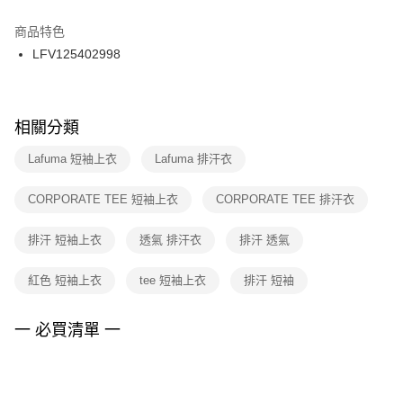
結帳頁面，進行簡訊認證並確認金額後，即可完成結帳。
２．訂單成立數日內，您將收到繳費通知簡訊。
商品特色
付款後門市自取
３．收到繳費通知簡訊後14天內，點擊此簡訊中的連結，可透過四大超商／
LFV125402998
每筆NT$100，滿NT$1,500(含以上)免運費
ATM／網路銀行／等多元方式進行付款，方視為交易完成。
※ 請注意：結帳手續完成當下不需立刻繳費，但若您需要取消訂單，請聯絡
購買商品的店家。未經商家同意取消之訂單仍視為有效，需透過AFTEE先享
後付繳納相關費用。
※ 交易是否成功請以「AFTEE先享後付 」之結帳頁面顯示為準，若有關於
相關分類
是否繳費成功／繳費後需取消欲退款等相關疑問，請聯繫「AFTEE先享後付
客戶支援中心」
https://netprotections.freshdesk.com/support/home
Lafuma 短袖上衣
Lafuma 排汗衣
【注意事項】
CORPORATE TEE 短袖上衣
CORPORATE TEE 排汗衣
１．透過由恩沛科技股份有限公司提供之「AFTEE先享後付」服務完成之交
易，需依本服務之必要範圍內提供個人資料，並將交易相關給付款項請求債
權轉讓予恩沛科技股份有限公司。
排汗 短袖上衣
透氣 排汗衣
排汗 透氣
２．關於個人資料處理事宜，請瀏覽以下網址：
https://aftee.tw/terms/#terms3
紅色 短袖上衣
tee 短袖上衣
排汗 短袖
３．未成年的使用者請事先徵得法定代理人或監護人之同意方可使用
「AFTEE先享後付」，若未經同意申辦者引起之損失，本公司不負相關責
任。
一 必買清單 一
４．使用「AFTEE先享後付」時，將依據個別帳號之用戶狀況，依本公司即
時審查核予不同之上限額度；若仍有額度不足之情形，本公司將視審查結果
請求用戶進行身份認證。
５．嚴禁一人註冊多個帳號或使用他人資訊註冊。若發現惡意使用之情形，
恩沛科技股份有限公司將有權停止該用戶之使用額度並採取法律行動。