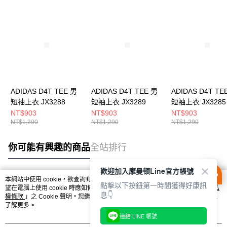
ADIDAS D4T TEE 男
ADIDAS D4T TEE 男
ADIDAS D4T TE
短袖上衣 JX3288
短袖上衣 JX3289
短袖上衣 JX3285
NT$903
NT$903
NT$903
NT$1,290
NT$1,290
NT$1,290
你可能有興趣的商品
全站排行
歡迎加入摩曼頓Line官方帳號
本網站中使用 cookie，欲查詢有關本網站使用 cookie 方式之詳情，及若您不希
點擊以下按鈕第一時間獲得好康訊
熱門標籤
望在電腦上使用 cookie 時應如何變更電腦的 cookie 設定，請參閱本網站「
隱私
息👇
權條款
」之 Cookie 聲明。您繼續使用本網站即表示您同意本公司得按本網站使
用條款之 Cookie 聲明使用 cookie。
了解更多 >
連結 LINE 帳號