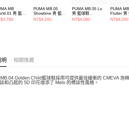
UMA MB
PUMA MB.05
PUMA MB.05 Lo
PUMA MB
rld.01 男 籃球
Showtime 男 籃球
男 籃球鞋
Flutter 
31323402
鞋 31359901
31275501
31279301
$3,780
NT$4,280
NT$4,080
NT$4,280
說明
相關推薦
A MB.04 Golden Child籃球鞋採用可提供最佳緩衝的 CM
誌和凸起的 5D 印花增添了 Melo 的標誌性風格。