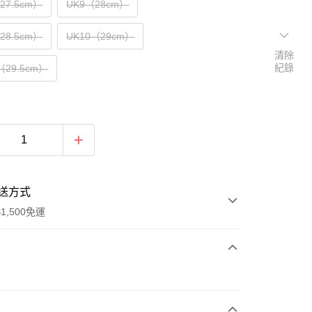
（27.5cm）
UK9（28cm）
（28.5cm）
UK10（29cm）
清除
紀錄
（29.5cm）
送方式
1,500免運
次付款
期付款