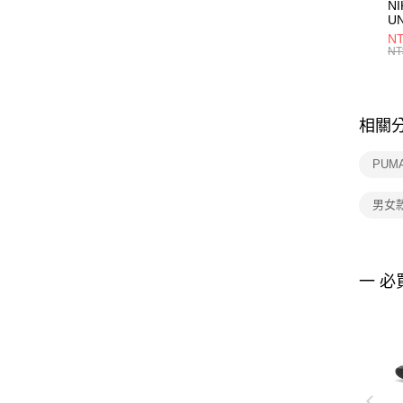
NI
U
1P
NT
統
NT
相關
PUM
男女
一 必