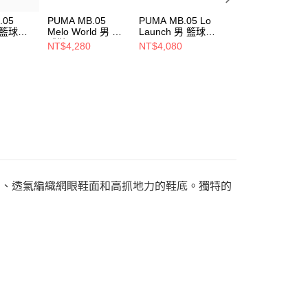
.05
PUMA MB.05
PUMA MB.05 Lo
PUMA
男 籃球鞋
Melo World 男 籃
Launch 男 籃球鞋
Doublecourt PRM
球鞋 31279801
31275301
男女 休閒鞋
NT$4,280
NT$4,080
NT$2,780
39328307
EVA 泡棉、透氣編織網眼鞋面和高抓地力的鞋底。獨特的