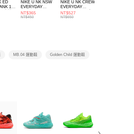
市自取
K ED
NIKE U NK NSW
NIKE U NK CREW
NIKE U NK
網路銀行／等多元方式進行付款，方視為交易完成。
ANK 1P
EVERYDAY
EVERYDAY
EVERYDAY LTW
00，滿NT$1,500(含以上)免運費
：結帳手續完成當下不需立刻繳費，但若您需要取消訂單，請聯
 男 中統
ESSENTIAL CR
BBALL 3PR 男女
ANKLE 3PR 男女
NT$365
NT$527
NT$365
的店家。未經商家同意取消之訂單仍視為有效，需透過AFTEE
8104
男女 短統襪
長統襪
踝襪 SX7677010
NT$450
NT$650
NT$450
繳納相關費用。
DX5089103
DA2123010
否成功請以「AFTEE先享後付 」之結帳頁面顯示為準，若有關於
功／繳費後需取消欲退款等相關疑問，請聯繫「AFTEE先享後
援中心」
https://netprotections.freshdesk.com/support/home
項】
恩沛科技股份有限公司提供之「AFTEE先享後付」服務完成之
鞋
MB.04 運動鞋
Golden Child 運動鞋
依本服務之必要範圍內提供個人資料，並將交易相關給付款項請
讓予恩沛科技股份有限公司。
個人資料處理事宜，請瀏覽以下網址：
ee.tw/terms/#terms3
年的使用者請事先徵得法定代理人或監護人之同意方可使用
E先享後付」，若未經同意申辦者引起之損失，本公司不負相關責
AFTEE先享後付」時，將依據個別帳號之用戶狀況，依本公司
核予不同之上限額度；若仍有額度不足之情形，本公司將視審查
用戶進行身份認證。
一人註冊多個帳號或使用他人資訊註冊。若發現惡意使用之情
科技股份有限公司將有權停止該用戶之使用額度並採取法律行