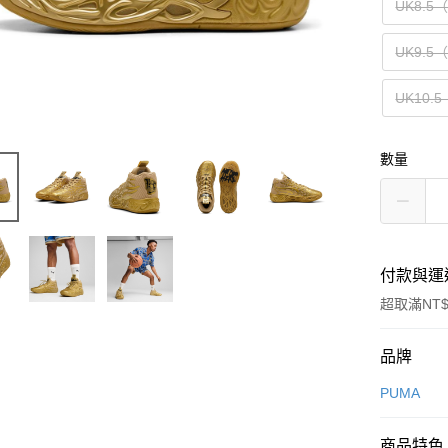
UK8.5
UK9.5
UK10.5
數量
付款與運
超取滿NT$
付款方式
品牌
信用卡一
PUMA
信用卡分
商品特色