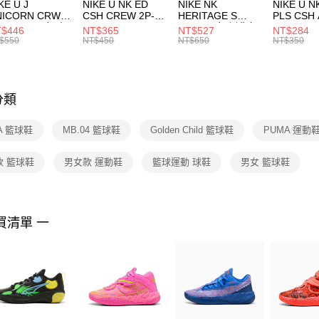
付款後門
KE U J
NIKE U NK ED
NIKE NK
NIKE U N
／ATM／
NICORN CRW
CSH CREW 2P-
HERITAGE S
PLS CSH 
每筆NT$1
※ 請注意
R -160 男女 中
144 EMBRDY 男
SMIT 男女 側背包
144 DBL
$446
NT$365
NT$527
NT$284
絡購買商品
襪 FZ3393100
女 短統襪
BA5871010
襪 DH405
$550
NT$450
NT$650
NT$350
先享後付
FZ3073133
※ 交易是
是否繳費成
付客戶支
分類
【注意事
１．透過由
A 籃球鞋
MB.04 籃球鞋
Golden Child 籃球鞋
PUMA 運動
交易，需
求債權轉
２．關於
款 籃球鞋
男女款 運動鞋
籃球運動 球鞋
男女 籃球鞋
https://aft
３．未成
「AFTE
任。
買清單 一
４．使用「
即時審查
結果請求
５．嚴禁
形，恩沛
動。