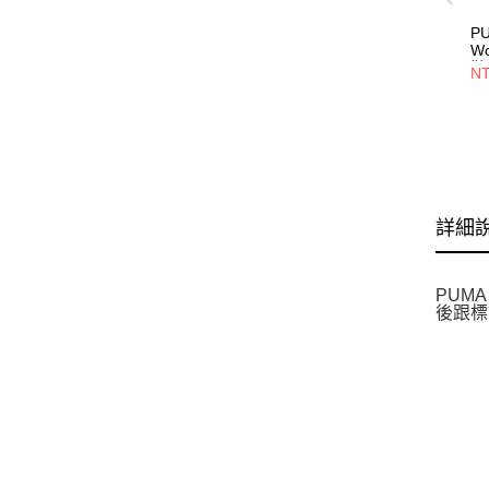
P
Wo
鞋 
NT
詳細
PUM
後跟標