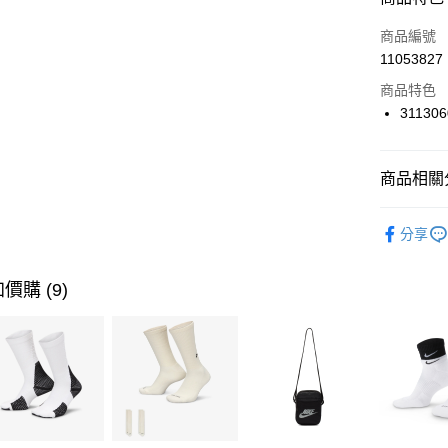
3 期 
商品編號
合作金
LINE Pay
11053827
華南商
Apple Pay
上海商
商品特色
國泰世
311306
悠遊付
臺灣中
匯豐（
全盈+PAY
聯邦商
商品相關分
元大商
AFTEE先
玉山商
品牌
P
相關說明
分享
台新國
【關於「A
男性商品
台灣樂
AFTEE
便利好安
女性商品
運送方式
價購 (9)
１．簡單
２．便利
運動類型
7-11取貨
３．安心
每筆NT$1
促銷活動
【「AFT
宅配
１．於結帳
付」結帳
每筆NT$1
２．訂單
３．收到繳