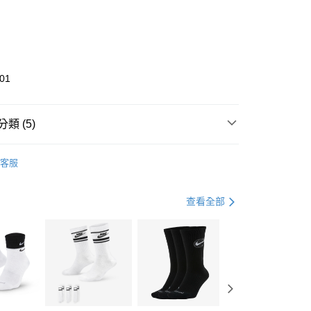
0 利率 每期
NT$1,426
21家銀行
庫商業銀行
第一商業銀行
業銀行
彰化商業銀行
業儲蓄銀行
台北富邦商業銀行
華商業銀行
兆豐國際商業銀行
01
小企業銀行
台中商業銀行
台灣）商業銀行
華泰商業銀行
業銀行
遠東國際商業銀行
類 (5)
業銀行
永豐商業銀行
享後付
業銀行
星展（台灣）商業銀行
UMA
全系列鞋款
客服
際商業銀行
中國信託商業銀行
FTEE先享後付」】
鞋類
籃球鞋
天信用卡公司
先享後付是「在收到商品之後才付款」的支付方式。 讓您購物簡單
心！
鞋類
籃球鞋
查看全部
：不需註冊會員、不需綁卡、不需儲值。
：只要手機號碼，簡訊認證，即可結帳。
籃球
鞋
(快速到店)
：先確認商品／服務後，再付款。
00，滿NT$1,500(含以上)免運費
兒童/青少年｜鞋服6折起
EE先享後付」結帳流程】
方式選擇「AFTEE先享後付」後，將跳轉至「AFTEE先享後
頁面，進行簡訊認證並確認金額後，即可完成結帳。
00，滿NT$1,500(含以上)免運費
成立數日內，您將收到繳費通知簡訊。
費通知簡訊後14天內，點擊此簡訊中的連結，可透過四大超商