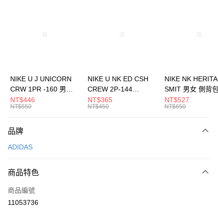
信用卡分期付款
3 期 0 利率 每期
NT$230
21家銀行
合作金庫商業銀行
第一商業銀行
LINE Pay
華南商業銀行
彰化商業銀行
Apple Pay
上海商業儲蓄銀行
台北富邦商業銀行
國泰世華商業銀行
兆豐國際商業銀行
悠遊付
臺灣中小企業銀行
台中商業銀行
NIKE U J UNICORN
NIKE U NK ED CSH
NIKE NK HERIT
匯豐（台灣）商業銀行
華泰商業銀行
CRW 1PR -160 男女
CREW 2P-144
SMIT 男女 側背
全盈+PAY
聯邦商業銀行
遠東國際商業銀行
中統襪 FZ3393100
EMBRDY 男女 短統襪
BA5871010
NT$446
NT$365
NT$527
元大商業銀行
永豐商業銀行
NT$550
NT$450
NT$650
AFTEE先享後付
FZ3073133
玉山商業銀行
星展（台灣）商業銀行
相關說明
台新國際商業銀行
中國信託商業銀行
品牌
【關於「AFTEE先享後付」】
台灣樂天信用卡公司
AFTEE先享後付是「在收到商品之後才付款」的支付方式。 讓您購物簡單
運送方式
ADIDAS
便利好安心！
１．簡單：不需註冊會員、不需綁卡、不需儲值。
7-11取貨(快速到店)
２．便利：只要手機號碼，簡訊認證，即可結帳。
商品特色
每筆NT$100，滿NT$1,500(含以上)免運費
３．安心：先確認商品／服務後，再付款。
商品編號
宅配
【「AFTEE先享後付」結帳流程】
１．於結帳方式選擇「AFTEE先享後付」後，將跳轉至「AFTEE先享後付」
11053736
每筆NT$100，滿NT$1,500(含以上)免運費
結帳頁面，進行簡訊認證並確認金額後，即可完成結帳。