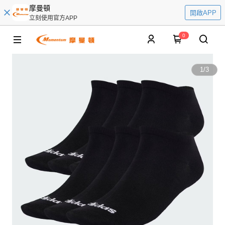
摩曼頓
開啟APP
立刻使用官方APP
0
1
/
3