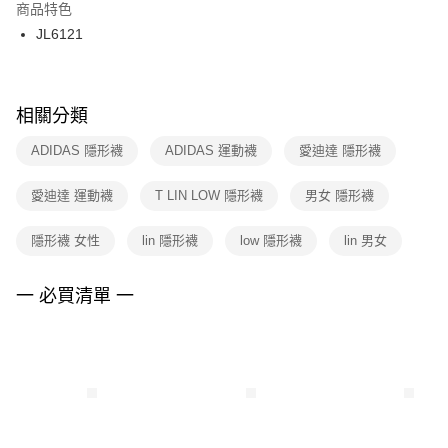
２．訂單成立數日內，您將收到繳費通知簡訊。
商品特色
付款後門市自取
３．收到繳費通知簡訊後14天內，點擊此簡訊中的連結，可透過四大超商／
JL6121
每筆NT$100，滿NT$1,500(含以上)免運費
ATM／網路銀行／等多元方式進行付款，方視為交易完成。
※ 請注意：結帳手續完成當下不需立刻繳費，但若您需要取消訂單，請聯絡
購買商品的店家。未經商家同意取消之訂單仍視為有效，需透過AFTEE先享
後付繳納相關費用。
※ 交易是否成功請以「AFTEE先享後付 」之結帳頁面顯示為準，若有關於
相關分類
是否繳費成功／繳費後需取消欲退款等相關疑問，請聯繫「AFTEE先享後付
客戶支援中心」
https://netprotections.freshdesk.com/support/home
ADIDAS 隱形襪
ADIDAS 運動襪
愛迪達 隱形襪
【注意事項】
愛迪達 運動襪
T LIN LOW 隱形襪
男女 隱形襪
１．透過由恩沛科技股份有限公司提供之「AFTEE先享後付」服務完成之交
易，需依本服務之必要範圍內提供個人資料，並將交易相關給付款項請求債
權轉讓予恩沛科技股份有限公司。
隱形襪 女性
lin 隱形襪
low 隱形襪
lin 男女
２．關於個人資料處理事宜，請瀏覽以下網址：
https://aftee.tw/terms/#terms3
３．未成年的使用者請事先徵得法定代理人或監護人之同意方可使用
一 必買清單 一
「AFTEE先享後付」，若未經同意申辦者引起之損失，本公司不負相關責
任。
４．使用「AFTEE先享後付」時，將依據個別帳號之用戶狀況，依本公司即
時審查核予不同之上限額度；若仍有額度不足之情形，本公司將視審查結果
請求用戶進行身份認證。
５．嚴禁一人註冊多個帳號或使用他人資訊註冊。若發現惡意使用之情形，
恩沛科技股份有限公司將有權停止該用戶之使用額度並採取法律行動。