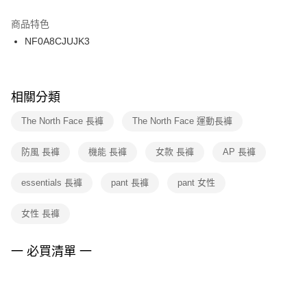
結帳頁面，進行簡訊認證並確認金額後，即可完成結帳。
２．訂單成立數日內，您將收到繳費通知簡訊。
商品特色
付款後門市自取
３．收到繳費通知簡訊後14天內，點擊此簡訊中的連結，可透過四大超商／
NF0A8CJUJK3
每筆NT$100，滿NT$1,500(含以上)免運費
ATM／網路銀行／等多元方式進行付款，方視為交易完成。
※ 請注意：結帳手續完成當下不需立刻繳費，但若您需要取消訂單，請聯絡
購買商品的店家。未經商家同意取消之訂單仍視為有效，需透過AFTEE先享
後付繳納相關費用。
※ 交易是否成功請以「AFTEE先享後付 」之結帳頁面顯示為準，若有關於
相關分類
是否繳費成功／繳費後需取消欲退款等相關疑問，請聯繫「AFTEE先享後付
客戶支援中心」
https://netprotections.freshdesk.com/support/home
The North Face 長褲
The North Face 運動長褲
【注意事項】
防風 長褲
機能 長褲
女款 長褲
AP 長褲
１．透過由恩沛科技股份有限公司提供之「AFTEE先享後付」服務完成之交
易，需依本服務之必要範圍內提供個人資料，並將交易相關給付款項請求債
權轉讓予恩沛科技股份有限公司。
essentials 長褲
pant 長褲
pant 女性
２．關於個人資料處理事宜，請瀏覽以下網址：
https://aftee.tw/terms/#terms3
女性 長褲
３．未成年的使用者請事先徵得法定代理人或監護人之同意方可使用
「AFTEE先享後付」，若未經同意申辦者引起之損失，本公司不負相關責
任。
一 必買清單 一
４．使用「AFTEE先享後付」時，將依據個別帳號之用戶狀況，依本公司即
時審查核予不同之上限額度；若仍有額度不足之情形，本公司將視審查結果
請求用戶進行身份認證。
５．嚴禁一人註冊多個帳號或使用他人資訊註冊。若發現惡意使用之情形，
恩沛科技股份有限公司將有權停止該用戶之使用額度並採取法律行動。