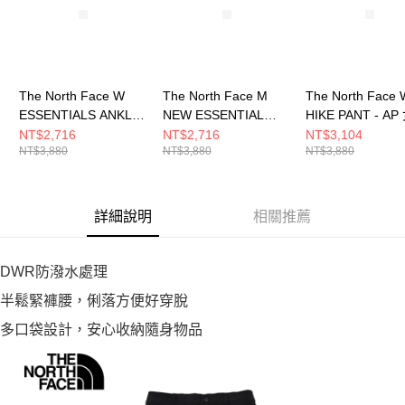
The North Face W
The North Face M
The North Face 
ESSENTIALS ANKLE
NEW ESSENTIAL
HIKE PANT - AP
PANT - AP 女 長褲
PANTS - AP 男 長褲
褲 NF0A8CJRJK
NT$2,716
NT$2,716
NT$3,104
NT$3,880
NT$3,880
NT$3,880
NF0A8CJU0C5
NF0A8E4YJK3
詳細說明
相關推薦
DWR防潑水處理
半鬆緊褲腰，俐落方便好穿脫
多口袋設計，安心收納隨身物品