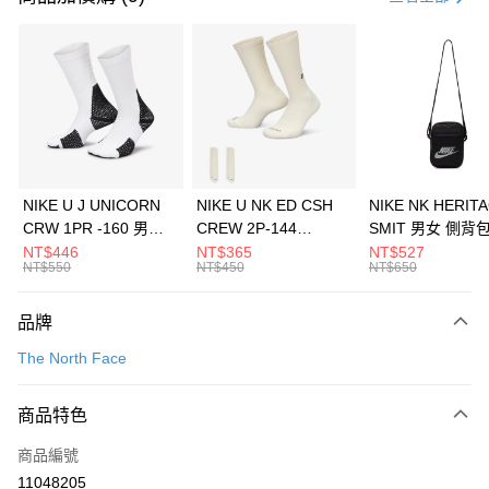
信用卡分期付款
3 期 0 利率 每期
NT$1,293
21家銀行
合作金庫商業銀行
第一商業銀行
LINE Pay
華南商業銀行
彰化商業銀行
Apple Pay
上海商業儲蓄銀行
台北富邦商業銀行
國泰世華商業銀行
兆豐國際商業銀行
悠遊付
臺灣中小企業銀行
台中商業銀行
NIKE U J UNICORN
NIKE U NK ED CSH
NIKE NK HERIT
匯豐（台灣）商業銀行
華泰商業銀行
CRW 1PR -160 男女
CREW 2P-144
SMIT 男女 側背
全盈+PAY
聯邦商業銀行
遠東國際商業銀行
中統襪 FZ3393100
EMBRDY 男女 短統襪
BA5871010
NT$446
NT$365
NT$527
元大商業銀行
永豐商業銀行
NT$550
NT$450
NT$650
AFTEE先享後付
FZ3073133
玉山商業銀行
星展（台灣）商業銀行
相關說明
台新國際商業銀行
中國信託商業銀行
品牌
【關於「AFTEE先享後付」】
台灣樂天信用卡公司
AFTEE先享後付是「在收到商品之後才付款」的支付方式。 讓您購物簡單
運送方式
The North Face
便利好安心！
１．簡單：不需註冊會員、不需綁卡、不需儲值。
7-11取貨(快速到店)
２．便利：只要手機號碼，簡訊認證，即可結帳。
商品特色
每筆NT$100，滿NT$1,500(含以上)免運費
３．安心：先確認商品／服務後，再付款。
商品編號
宅配
【「AFTEE先享後付」結帳流程】
１．於結帳方式選擇「AFTEE先享後付」後，將跳轉至「AFTEE先享後付」
11048205
每筆NT$100，滿NT$1,500(含以上)免運費