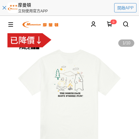
摩曼頓
開啟APP
立刻使用官方APP
0
1
/
10