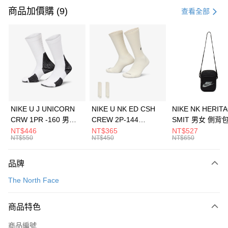
信用卡一次付款
商品加價購 (9)
查看全部
信用卡分期付款
3 期 0 利率 每期
NT$593
21家銀行
合作金庫商業銀行
第一商業銀行
LINE Pay
華南商業銀行
彰化商業銀行
Apple Pay
上海商業儲蓄銀行
台北富邦商業銀行
國泰世華商業銀行
兆豐國際商業銀行
悠遊付
臺灣中小企業銀行
台中商業銀行
NIKE U J UNICORN
NIKE U NK ED CSH
NIKE NK HERIT
匯豐（台灣）商業銀行
華泰商業銀行
CRW 1PR -160 男女
CREW 2P-144
SMIT 男女 側背
全盈+PAY
聯邦商業銀行
遠東國際商業銀行
中統襪 FZ3393100
EMBRDY 男女 短統襪
BA5871010
NT$446
NT$365
NT$527
元大商業銀行
永豐商業銀行
NT$550
NT$450
NT$650
AFTEE先享後付
FZ3073133
玉山商業銀行
星展（台灣）商業銀行
相關說明
台新國際商業銀行
中國信託商業銀行
品牌
【關於「AFTEE先享後付」】
台灣樂天信用卡公司
AFTEE先享後付是「在收到商品之後才付款」的支付方式。 讓您購物簡單
運送方式
The North Face
便利好安心！
１．簡單：不需註冊會員、不需綁卡、不需儲值。
7-11取貨(快速到店)
２．便利：只要手機號碼，簡訊認證，即可結帳。
商品特色
每筆NT$100，滿NT$1,500(含以上)免運費
３．安心：先確認商品／服務後，再付款。
商品編號
宅配
【「AFTEE先享後付」結帳流程】