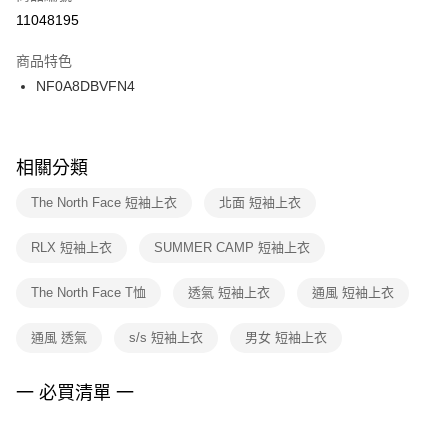
１．於結帳方式選擇「AFTEE先享後付」後，將跳轉至「AFTEE先享後付」
11048195
每筆NT$100，滿NT$1,500(含以上)免運費
結帳頁面，進行簡訊認證並確認金額後，即可完成結帳。
２．訂單成立數日內，您將收到繳費通知簡訊。
商品特色
付款後門市自取
３．收到繳費通知簡訊後14天內，點擊此簡訊中的連結，可透過四大超商／
NF0A8DBVFN4
每筆NT$100，滿NT$1,500(含以上)免運費
ATM／網路銀行／等多元方式進行付款，方視為交易完成。
※ 請注意：結帳手續完成當下不需立刻繳費，但若您需要取消訂單，請聯絡
購買商品的店家。未經商家同意取消之訂單仍視為有效，需透過AFTEE先享
後付繳納相關費用。
※ 交易是否成功請以「AFTEE先享後付 」之結帳頁面顯示為準，若有關於
相關分類
是否繳費成功／繳費後需取消欲退款等相關疑問，請聯繫「AFTEE先享後付
客戶支援中心」
https://netprotections.freshdesk.com/support/home
The North Face 短袖上衣
北面 短袖上衣
【注意事項】
RLX 短袖上衣
SUMMER CAMP 短袖上衣
１．透過由恩沛科技股份有限公司提供之「AFTEE先享後付」服務完成之交
易，需依本服務之必要範圍內提供個人資料，並將交易相關給付款項請求債
權轉讓予恩沛科技股份有限公司。
The North Face T恤
透氣 短袖上衣
通風 短袖上衣
２．關於個人資料處理事宜，請瀏覽以下網址：
https://aftee.tw/terms/#terms3
通風 透氣
s/s 短袖上衣
男女 短袖上衣
３．未成年的使用者請事先徵得法定代理人或監護人之同意方可使用
「AFTEE先享後付」，若未經同意申辦者引起之損失，本公司不負相關責
任。
一 必買清單 一
４．使用「AFTEE先享後付」時，將依據個別帳號之用戶狀況，依本公司即
時審查核予不同之上限額度；若仍有額度不足之情形，本公司將視審查結果
請求用戶進行身份認證。