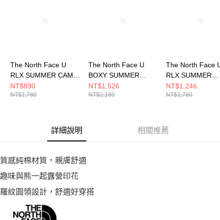
５．嚴禁一人註冊多個帳號或使用他人資訊註冊。若發現惡意使用之情形，
恩沛科技股份有限公司將有權停止該用戶之使用額度並採取法律行動。
The North Face U
The North Face U
The North Face 
RLX SUMMER CAMP
BOXY SUMMER
RLX SUMMER
S/S TEE GRAPHIC -
CAMP S/S TEE
TRAVEL S/S TEE
NT$890
NT$1,526
NT$1,246
NT$1,780
NT$2,180
NT$1,780
AP 男女 短袖上衣
GRAPHIC - AP 男女
GRAPHIC - AP 
NF0A8DBV0UO
短袖上衣
短袖上衣
NF0A8D85QLI
NF0A8DC20VO
詳細說明
相關推薦
質感純棉材質，親膚舒適
趣味與熊一起露營印花
羅紋圓領設計，舒適好穿搭