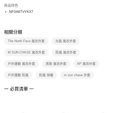
２．訂單成立數日內，您將收到繳費通知簡訊。
商品特色
付款後門市自取
３．收到繳費通知簡訊後14天內，點擊此簡訊中的連結，可透過四大超商／
NF0A87VYKX7
每筆NT$100，滿NT$1,500(含以上)免運費
ATM／網路銀行／等多元方式進行付款，方視為交易完成。
※ 請注意：結帳手續完成當下不需立刻繳費，但若您需要取消訂單，請聯絡
購買商品的店家。未經商家同意取消之訂單仍視為有效，需透過AFTEE先享
後付繳納相關費用。
※ 交易是否成功請以「AFTEE先享後付 」之結帳頁面顯示為準，若有關於
相關分類
是否繳費成功／繳費後需取消欲退款等相關疑問，請聯繫「AFTEE先享後付
客戶支援中心」
https://netprotections.freshdesk.com/support/home
The North Face 風衣外套
北面 風衣外套
【注意事項】
M SUN CHASE 風衣外套
防風 風衣外套
１．透過由恩沛科技股份有限公司提供之「AFTEE先享後付」服務完成之交
易，需依本服務之必要範圍內提供個人資料，並將交易相關給付款項請求債
權轉讓予恩沛科技股份有限公司。
戶外運動 風衣外套
男款 風衣外套
AP 風衣外套
２．關於個人資料處理事宜，請瀏覽以下網址：
https://aftee.tw/terms/#terms3
戶外運動 防風
防風 保暖
m sun chase 外套
３．未成年的使用者請事先徵得法定代理人或監護人之同意方可使用
「AFTEE先享後付」，若未經同意申辦者引起之損失，本公司不負相關責
任。
一 必買清單 一
４．使用「AFTEE先享後付」時，將依據個別帳號之用戶狀況，依本公司即
時審查核予不同之上限額度；若仍有額度不足之情形，本公司將視審查結果
請求用戶進行身份認證。
５．嚴禁一人註冊多個帳號或使用他人資訊註冊。若發現惡意使用之情形，
恩沛科技股份有限公司將有權停止該用戶之使用額度並採取法律行動。