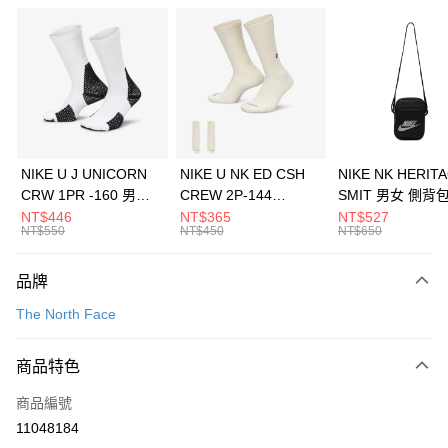
信用卡分期付款
3 期 0 利率 每期
NT$1,460
21家銀行
合作金庫商業銀行
第一商業銀行
LINE Pay
華南商業銀行
彰化商業銀行
Apple Pay
上海商業儲蓄銀行
台北富邦商業銀行
國泰世華商業銀行
兆豐國際商業銀行
悠遊付
臺灣中小企業銀行
台中商業銀行
NIKE U J UNICORN
NIKE U NK ED CSH
NIKE NK HERIT
匯豐（台灣）商業銀行
華泰商業銀行
CRW 1PR -160 男女
CREW 2P-144
SMIT 男女 側背
全盈+PAY
聯邦商業銀行
遠東國際商業銀行
中統襪 FZ3393100
EMBRDY 男女 短統襪
BA5871010
NT$446
NT$365
NT$527
元大商業銀行
永豐商業銀行
NT$550
NT$450
NT$650
AFTEE先享後付
FZ3073133
玉山商業銀行
星展（台灣）商業銀行
相關說明
台新國際商業銀行
中國信託商業銀行
品牌
【關於「AFTEE先享後付」】
台灣樂天信用卡公司
AFTEE先享後付是「在收到商品之後才付款」的支付方式。 讓您購物簡單
運送方式
The North Face
便利好安心！
１．簡單：不需註冊會員、不需綁卡、不需儲值。
7-11取貨(快速到店)
２．便利：只要手機號碼，簡訊認證，即可結帳。
商品特色
每筆NT$100，滿NT$1,500(含以上)免運費
３．安心：先確認商品／服務後，再付款。
商品編號
宅配
【「AFTEE先享後付」結帳流程】
１．於結帳方式選擇「AFTEE先享後付」後，將跳轉至「AFTEE先享後付」
11048184
每筆NT$100，滿NT$1,500(含以上)免運費
結帳頁面，進行簡訊認證並確認金額後，即可完成結帳。