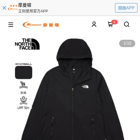
摩曼頓
開啟APP
立刻使用官方APP
0
1
/
10