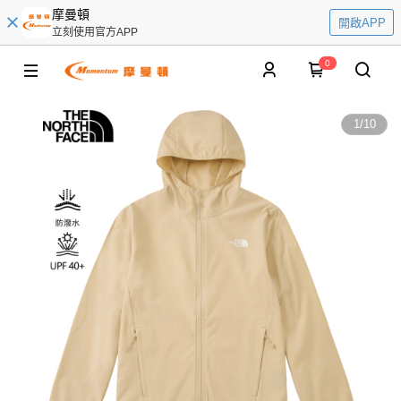
摩曼頓
開啟APP
立刻使用官方APP
0
1
/
10