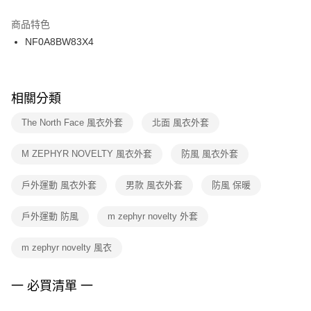
結帳頁面，進行簡訊認證並確認金額後，即可完成結帳。
２．訂單成立數日內，您將收到繳費通知簡訊。
商品特色
付款後門市自取
３．收到繳費通知簡訊後14天內，點擊此簡訊中的連結，可透過四大超商／
NF0A8BW83X4
每筆NT$100，滿NT$1,500(含以上)免運費
ATM／網路銀行／等多元方式進行付款，方視為交易完成。
※ 請注意：結帳手續完成當下不需立刻繳費，但若您需要取消訂單，請聯絡
購買商品的店家。未經商家同意取消之訂單仍視為有效，需透過AFTEE先享
後付繳納相關費用。
※ 交易是否成功請以「AFTEE先享後付 」之結帳頁面顯示為準，若有關於
相關分類
是否繳費成功／繳費後需取消欲退款等相關疑問，請聯繫「AFTEE先享後付
客戶支援中心」
https://netprotections.freshdesk.com/support/home
The North Face 風衣外套
北面 風衣外套
【注意事項】
M ZEPHYR NOVELTY 風衣外套
防風 風衣外套
１．透過由恩沛科技股份有限公司提供之「AFTEE先享後付」服務完成之交
易，需依本服務之必要範圍內提供個人資料，並將交易相關給付款項請求債
權轉讓予恩沛科技股份有限公司。
戶外運動 風衣外套
男款 風衣外套
防風 保暖
２．關於個人資料處理事宜，請瀏覽以下網址：
https://aftee.tw/terms/#terms3
戶外運動 防風
m zephyr novelty 外套
３．未成年的使用者請事先徵得法定代理人或監護人之同意方可使用
「AFTEE先享後付」，若未經同意申辦者引起之損失，本公司不負相關責
任。
m zephyr novelty 風衣
４．使用「AFTEE先享後付」時，將依據個別帳號之用戶狀況，依本公司即
時審查核予不同之上限額度；若仍有額度不足之情形，本公司將視審查結果
請求用戶進行身份認證。
一 必買清單 一
５．嚴禁一人註冊多個帳號或使用他人資訊註冊。若發現惡意使用之情形，
恩沛科技股份有限公司將有權停止該用戶之使用額度並採取法律行動。