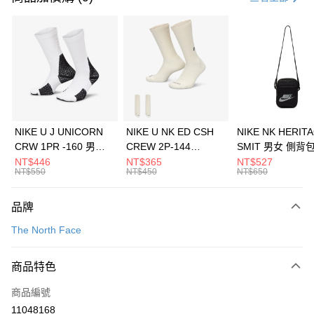
信用卡分期付款
3 期 0 利率 每期
NT$1,293
21家銀行
合作金庫商業銀行
第一商業銀行
LINE Pay
華南商業銀行
彰化商業銀行
Apple Pay
上海商業儲蓄銀行
台北富邦商業銀行
國泰世華商業銀行
兆豐國際商業銀行
悠遊付
臺灣中小企業銀行
台中商業銀行
NIKE U J UNICORN
NIKE U NK ED CSH
NIKE NK HERIT
匯豐（台灣）商業銀行
華泰商業銀行
CRW 1PR -160 男女
CREW 2P-144
SMIT 男女 側背
全盈+PAY
聯邦商業銀行
遠東國際商業銀行
中統襪 FZ3393100
EMBRDY 男女 短統襪
BA5871010
NT$446
NT$365
NT$527
元大商業銀行
永豐商業銀行
NT$550
NT$450
NT$650
AFTEE先享後付
FZ3073133
玉山商業銀行
星展（台灣）商業銀行
相關說明
台新國際商業銀行
中國信託商業銀行
品牌
【關於「AFTEE先享後付」】
台灣樂天信用卡公司
AFTEE先享後付是「在收到商品之後才付款」的支付方式。 讓您購物簡單
運送方式
The North Face
便利好安心！
１．簡單：不需註冊會員、不需綁卡、不需儲值。
7-11取貨(快速到店)
２．便利：只要手機號碼，簡訊認證，即可結帳。
商品特色
每筆NT$100，滿NT$1,500(含以上)免運費
３．安心：先確認商品／服務後，再付款。
商品編號
宅配
【「AFTEE先享後付」結帳流程】
１．於結帳方式選擇「AFTEE先享後付」後，將跳轉至「AFTEE先享後付」
11048168
每筆NT$100，滿NT$1,500(含以上)免運費