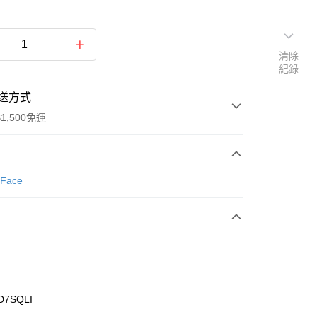
清除
紀錄
送方式
1,500免運
次付款
 Face
期付款
0 利率 每期
NT$1,126
21家銀行
庫商業銀行
第一商業銀行
業銀行
彰化商業銀行
業儲蓄銀行
台北富邦商業銀行
華商業銀行
兆豐國際商業銀行
D7SQLI
小企業銀行
台中商業銀行