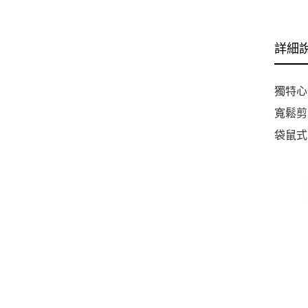
詳細
獨特心
寬鬆剪
袋鼠式