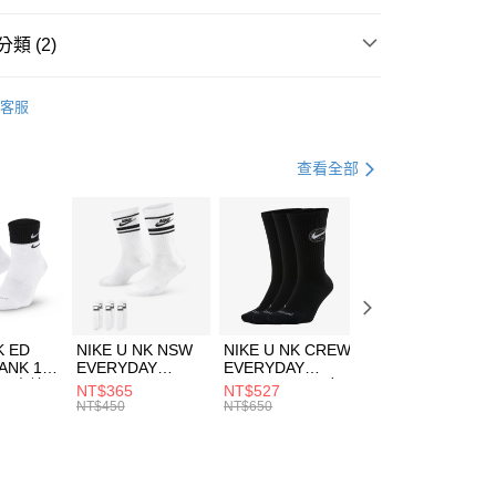
台灣）商業銀行
華泰商業銀行
業銀行
遠東國際商業銀行
類 (2)
業銀行
永豐商業銀行
享後付
業銀行
星展（台灣）商業銀行
e North Face
服飾
客服
際商業銀行
中國信託商業銀行
FTEE先享後付」】
兒童/青少年｜鞋服6折起
天信用卡公司
先享後付是「在收到商品之後才付款」的支付方式。 讓您購物簡單
心！
查看全部
：不需註冊會員、不需綁卡、不需儲值。
：只要手機號碼，簡訊認證，即可結帳。
(快速到店)
：先確認商品／服務後，再付款。
00，滿NT$1,500(含以上)免運費
EE先享後付」結帳流程】
方式選擇「AFTEE先享後付」後，將跳轉至「AFTEE先享後
頁面，進行簡訊認證並確認金額後，即可完成結帳。
00，滿NT$1,500(含以上)免運費
成立數日內，您將收到繳費通知簡訊。
費通知簡訊後14天內，點擊此簡訊中的連結，可透過四大超商
市自取
K ED
NIKE U NK NSW
NIKE U NK CREW
NIKE U NK
網路銀行／等多元方式進行付款，方視為交易完成。
ANK 1P
EVERYDAY
EVERYDAY
EVERYDAY LTW
00，滿NT$1,500(含以上)免運費
：結帳手續完成當下不需立刻繳費，但若您需要取消訂單，請聯
 男 中統
ESSENTIAL CR
BBALL 3PR 男女
ANKLE 3PR 男女
NT$365
NT$527
NT$365
的店家。未經商家同意取消之訂單仍視為有效，需透過AFTEE
8104
男女 短統襪
長統襪
踝襪 SX7677010
NT$450
NT$650
NT$450
繳納相關費用。
DX5089103
DA2123010
否成功請以「AFTEE先享後付 」之結帳頁面顯示為準，若有關於
功／繳費後需取消欲退款等相關疑問，請聯繫「AFTEE先享後
援中心」
https://netprotections.freshdesk.com/support/home