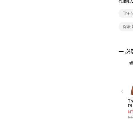
相關
The 
保暖
一 必
Th
RL
H
NT
GR
NT
女
NF