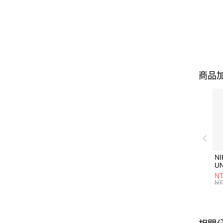
商品加
NI
U
1P
NT
統
NT