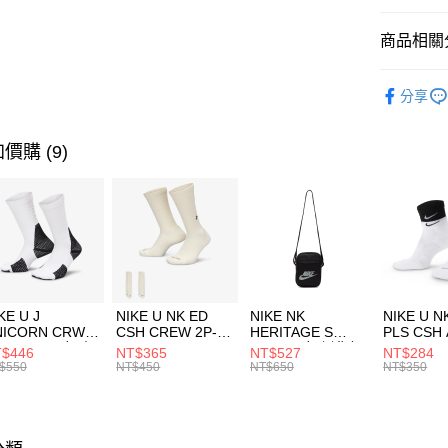
匯豐（
全盈+PAY
聯邦商
商品相關分
元大商
AFTEE先
玉山商
品牌
Th
相關說明
分享
台新國
【關於「A
促銷活動
台灣樂
AFTEE
便利好安
運送方式
價購 (9)
１．簡單
２．便利
7-11取貨
３．安心
每筆NT$1
【「AFT
宅配
１．於結帳
付」結帳
每筆NT$1
２．訂單
３．收到繳
付款後門
KE U J
NIKE U NK ED
NIKE NK
NIKE U N
／ATM／
NICORN CRW
CSH CREW 2P-
HERITAGE S
PLS CSH 
每筆NT$1
※ 請注意
R -160 男女 中
144 EMBRDY 男
SMIT 男女 側背包
144 DBL
$446
NT$365
NT$527
NT$284
絡購買商品
襪 FZ3393100
女 短統襪
BA5871010
襪 DH405
$550
NT$450
NT$650
NT$350
先享後付
FZ3073133
※ 交易是
是否繳費成
付客戶支