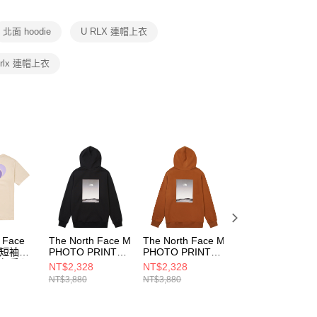
項】
恩沛科技股份有限公司提供之「AFTEE先享後付」服務完成之
北面 hoodie
U RLX 連帽上衣
依本服務之必要範圍內提供個人資料，並將交易相關給付款項請
讓予恩沛科技股份有限公司。
個人資料處理事宜，請瀏覽以下網址：
rlx 連帽上衣
ee.tw/terms/#terms3
年的使用者請事先徵得法定代理人或監護人之同意方可使用
E先享後付」，若未經同意申辦者引起之損失，本公司不負相關責
AFTEE先享後付」時，將依據個別帳號之用戶狀況，依本公司
核予不同之上限額度；若仍有額度不足之情形，本公司將視審查
用戶進行身份認證。
一人註冊多個帳號或使用他人資訊註冊。若發現惡意使用之情
科技股份有限公司將有權停止該用戶之使用額度並採取法律行
 Face
The North Face M
The North Face M
The North Face 
 短袖上
PHOTO PRINT
PHOTO PRINT
RLX FUTURE
款 愛心
HOODIE
HOODIE
MOON S/S TEE
NT$2,328
NT$2,328
NT$1,424
AY S/S
GRAPHIC - AP 男
GRAPHIC - AP 男
GRAPHIC - AP 男
NT$3,880
NT$3,880
NT$1,780
HIC -
連帽上衣
連帽上衣
女 短袖上衣
8D7UQLI
NF0A8F0QJK3
NF0A8F0QBOE
NF0A8D83FN4