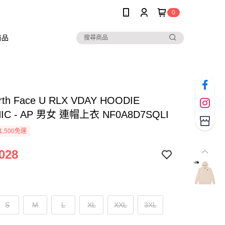
0
商品
rth Face U RLX VDAY HOODIE
IC - AP 男女 連帽上衣 NF0A8D7SQLI
1,500免運
028
S
M
L
XL
XXL
3XL