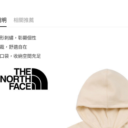
說明
相關推薦
形刺繡，彰顯個性
裁，舒適自在
口袋，收納空間充足