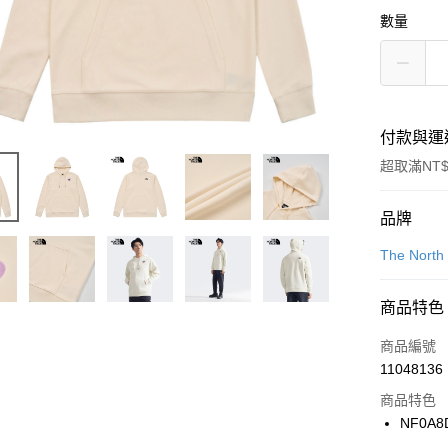
數量
付款與運
超取滿NT$
付款方式
品牌
信用卡一
The North
信用卡分
商品特色
3 期 
商品編號
合作金
LINE Pay
11048136
華南商
Apple Pay
上海商
商品特色
國泰世
NF0A8
悠遊付
臺灣中