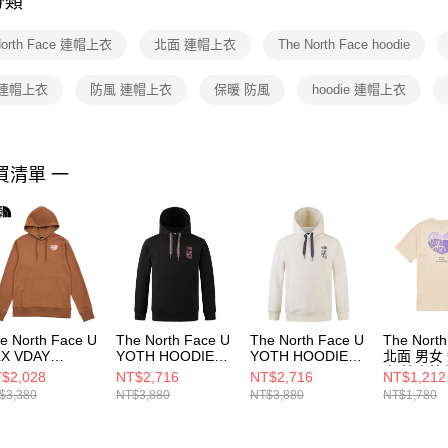
分類
【注意事
１．透過由
North Face 連帽上衣
北面 連帽上衣
The North Face hoodie
交易，需
求債權轉
２．關於
 連帽上衣
防風 連帽上衣
保暖 防風
hoodie 連帽上衣
https://aft
３．未成
「AFTE
任。
買清單 一
４．使用「
即時審查
結果請求
５．嚴禁
形，恩沛
動。
e North Face U
The North Face U
The North Face U
The North
X VDAY
YOTH HOODIE
YOTH HOODIE
北面 男女
OODIE
GRAPHIC - AP 男
GRAPHIC - AP 男
衣 情人節
$2,028
NT$2,716
NT$2,716
NT$1,212
APHIC - AP 男
女 連帽上衣
女 連帽上衣
U RLX VD
$3,380
NT$3,880
NT$3,880
NT$1,780
 連帽上衣
NF0A8DQXJK3
NF0A8DQXQLI
TEE GRAP
0A8D7S6IH
AP NF0A