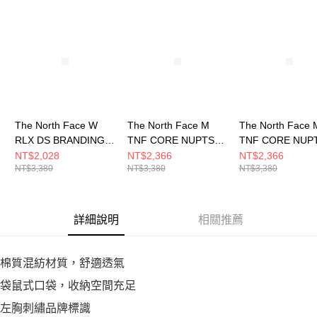
５．嚴禁一人註冊多個帳號或使用他人資訊註冊。若發現惡意使用之情形，
恩沛科技股份有限公司將有權停止該用戶之使用額度並採取法律行動。
The North Face W
The North Face M
The North Face 
RLX DS BRANDING
TNF CORE NUPTSE
TNF CORE NUP
EMB HOODIE
BEAR HOODIE
BEAR HOODIE
NT$2,028
NT$2,366
NT$2,366
NT$3,380
NT$3,380
NT$3,380
GRAPHIC - A 女 連帽
GRAPHIC - 男 連帽上
GRAPHIC - 男 
上衣 NF0A8DC4JK3
衣 NF0A8F0CBTR
衣 NF0A8F0CJK
詳細說明
相關推薦
棉質混紡材質，舒適透氣
袋鼠式口袋，收納空間充足
左胸刺繡品牌標識