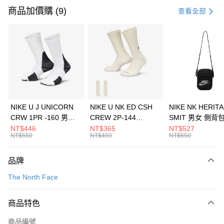
信用卡一次付款
商品加價購 (9)
查看全部
信用卡分期付款
3 期 0 利率 每期
NT$1,126
21家銀行
合作金庫商業銀行
第一商業銀行
LINE Pay
華南商業銀行
彰化商業銀行
Apple Pay
上海商業儲蓄銀行
台北富邦商業銀行
國泰世華商業銀行
兆豐國際商業銀行
悠遊付
臺灣中小企業銀行
台中商業銀行
NIKE U J UNICORN
NIKE U NK ED CSH
NIKE NK HERIT
匯豐（台灣）商業銀行
華泰商業銀行
CRW 1PR -160 男女
CREW 2P-144
SMIT 男女 側背
全盈+PAY
聯邦商業銀行
遠東國際商業銀行
中統襪 FZ3393100
EMBRDY 男女 短統襪
BA5871010
NT$446
NT$365
NT$527
元大商業銀行
永豐商業銀行
NT$550
NT$450
NT$650
AFTEE先享後付
FZ3073133
玉山商業銀行
星展（台灣）商業銀行
相關說明
台新國際商業銀行
中國信託商業銀行
品牌
【關於「AFTEE先享後付」】
台灣樂天信用卡公司
AFTEE先享後付是「在收到商品之後才付款」的支付方式。 讓您購物簡單
運送方式
The North Face
便利好安心！
１．簡單：不需註冊會員、不需綁卡、不需儲值。
7-11取貨(快速到店)
２．便利：只要手機號碼，簡訊認證，即可結帳。
商品特色
每筆NT$100，滿NT$1,500(含以上)免運費
３．安心：先確認商品／服務後，再付款。
商品編號
宅配
【「AFTEE先享後付」結帳流程】