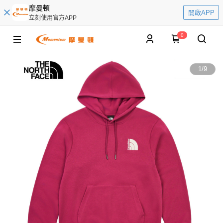
摩曼頓
開啟APP
立刻使用官方APP
0
1
/
9