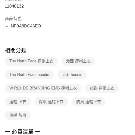
１．於結帳方式選擇「AFTEE先享後付」後，將跳轉至「AFTEE先享後付」
11048132
每筆NT$100，滿NT$1,500(含以上)免運費
結帳頁面，進行簡訊認證並確認金額後，即可完成結帳。
２．訂單成立數日內，您將收到繳費通知簡訊。
商品特色
付款後門市自取
３．收到繳費通知簡訊後14天內，點擊此簡訊中的連結，可透過四大超商／
NF0A8DC46EO
每筆NT$100，滿NT$1,500(含以上)免運費
ATM／網路銀行／等多元方式進行付款，方視為交易完成。
※ 請注意：結帳手續完成當下不需立刻繳費，但若您需要取消訂單，請聯絡
購買商品的店家。未經商家同意取消之訂單仍視為有效，需透過AFTEE先享
後付繳納相關費用。
※ 交易是否成功請以「AFTEE先享後付 」之結帳頁面顯示為準，若有關於
相關分類
是否繳費成功／繳費後需取消欲退款等相關疑問，請聯繫「AFTEE先享後付
客戶支援中心」
https://netprotections.freshdesk.com/support/home
The North Face 連帽上衣
北面 連帽上衣
【注意事項】
The North Face hoodie
北面 hoodie
１．透過由恩沛科技股份有限公司提供之「AFTEE先享後付」服務完成之交
易，需依本服務之必要範圍內提供個人資料，並將交易相關給付款項請求債
權轉讓予恩沛科技股份有限公司。
W RLX DS BRANDING EMB 連帽上衣
女款 連帽上衣
２．關於個人資料處理事宜，請瀏覽以下網址：
https://aftee.tw/terms/#terms3
連帽 上衣
保暖 連帽上衣
防風 連帽上衣
３．未成年的使用者請事先徵得法定代理人或監護人之同意方可使用
「AFTEE先享後付」，若未經同意申辦者引起之損失，本公司不負相關責
任。
保暖 防風
４．使用「AFTEE先享後付」時，將依據個別帳號之用戶狀況，依本公司即
時審查核予不同之上限額度；若仍有額度不足之情形，本公司將視審查結果
請求用戶進行身份認證。
一 必買清單 一