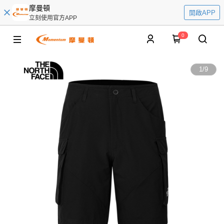
摩曼頓
開啟APP
立刻使用官方APP
0
1
/
9