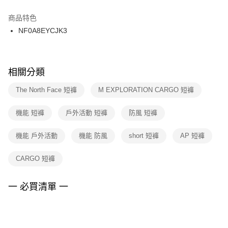
結帳頁面，進行簡訊認證並確認金額後，即可完成結帳。
２．訂單成立數日內，您將收到繳費通知簡訊。
商品特色
付款後門市自取
３．收到繳費通知簡訊後14天內，點擊此簡訊中的連結，可透過四大超商／
NF0A8EYCJK3
每筆NT$100，滿NT$1,500(含以上)免運費
ATM／網路銀行／等多元方式進行付款，方視為交易完成。
※ 請注意：結帳手續完成當下不需立刻繳費，但若您需要取消訂單，請聯絡
購買商品的店家。未經商家同意取消之訂單仍視為有效，需透過AFTEE先享
後付繳納相關費用。
※ 交易是否成功請以「AFTEE先享後付 」之結帳頁面顯示為準，若有關於
相關分類
是否繳費成功／繳費後需取消欲退款等相關疑問，請聯繫「AFTEE先享後付
客戶支援中心」
https://netprotections.freshdesk.com/support/home
The North Face 短褲
M EXPLORATION CARGO 短褲
【注意事項】
機能 短褲
戶外活動 短褲
防風 短褲
１．透過由恩沛科技股份有限公司提供之「AFTEE先享後付」服務完成之交
易，需依本服務之必要範圍內提供個人資料，並將交易相關給付款項請求債
權轉讓予恩沛科技股份有限公司。
機能 戶外活動
機能 防風
short 短褲
AP 短褲
２．關於個人資料處理事宜，請瀏覽以下網址：
https://aftee.tw/terms/#terms3
CARGO 短褲
３．未成年的使用者請事先徵得法定代理人或監護人之同意方可使用
「AFTEE先享後付」，若未經同意申辦者引起之損失，本公司不負相關責
任。
一 必買清單 一
４．使用「AFTEE先享後付」時，將依據個別帳號之用戶狀況，依本公司即
時審查核予不同之上限額度；若仍有額度不足之情形，本公司將視審查結果
請求用戶進行身份認證。
５．嚴禁一人註冊多個帳號或使用他人資訊註冊。若發現惡意使用之情形，
恩沛科技股份有限公司將有權停止該用戶之使用額度並採取法律行動。