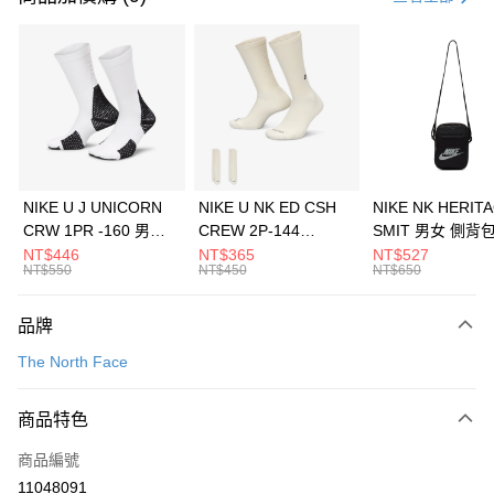
信用卡分期付款
3 期 0 利率 每期
NT$960
21家銀行
合作金庫商業銀行
第一商業銀行
LINE Pay
華南商業銀行
彰化商業銀行
Apple Pay
上海商業儲蓄銀行
台北富邦商業銀行
國泰世華商業銀行
兆豐國際商業銀行
悠遊付
臺灣中小企業銀行
台中商業銀行
NIKE U J UNICORN
NIKE U NK ED CSH
NIKE NK HERIT
匯豐（台灣）商業銀行
華泰商業銀行
CRW 1PR -160 男女
CREW 2P-144
SMIT 男女 側背
全盈+PAY
聯邦商業銀行
遠東國際商業銀行
中統襪 FZ3393100
EMBRDY 男女 短統襪
BA5871010
NT$446
NT$365
NT$527
元大商業銀行
永豐商業銀行
NT$550
NT$450
NT$650
AFTEE先享後付
FZ3073133
玉山商業銀行
星展（台灣）商業銀行
相關說明
台新國際商業銀行
中國信託商業銀行
品牌
【關於「AFTEE先享後付」】
台灣樂天信用卡公司
AFTEE先享後付是「在收到商品之後才付款」的支付方式。 讓您購物簡單
運送方式
The North Face
便利好安心！
１．簡單：不需註冊會員、不需綁卡、不需儲值。
7-11取貨(快速到店)
２．便利：只要手機號碼，簡訊認證，即可結帳。
商品特色
每筆NT$100，滿NT$1,500(含以上)免運費
３．安心：先確認商品／服務後，再付款。
商品編號
宅配
【「AFTEE先享後付」結帳流程】
１．於結帳方式選擇「AFTEE先享後付」後，將跳轉至「AFTEE先享後付」
11048091
每筆NT$100，滿NT$1,500(含以上)免運費