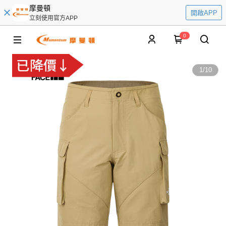
摩曼頓
開啟APP
立刻使用官方APP
0
1
/
10