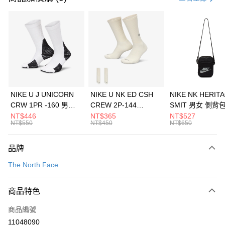
信用卡分期付款
3 期 0 利率 每期
NT$960
21家銀行
合作金庫商業銀行
第一商業銀行
LINE Pay
華南商業銀行
彰化商業銀行
Apple Pay
上海商業儲蓄銀行
台北富邦商業銀行
國泰世華商業銀行
兆豐國際商業銀行
悠遊付
臺灣中小企業銀行
台中商業銀行
NIKE U J UNICORN
NIKE U NK ED CSH
NIKE NK HERIT
匯豐（台灣）商業銀行
華泰商業銀行
CRW 1PR -160 男女
CREW 2P-144
SMIT 男女 側背
全盈+PAY
聯邦商業銀行
遠東國際商業銀行
中統襪 FZ3393100
EMBRDY 男女 短統襪
BA5871010
NT$446
NT$365
NT$527
元大商業銀行
永豐商業銀行
NT$550
NT$450
NT$650
AFTEE先享後付
FZ3073133
玉山商業銀行
星展（台灣）商業銀行
相關說明
台新國際商業銀行
中國信託商業銀行
品牌
【關於「AFTEE先享後付」】
台灣樂天信用卡公司
AFTEE先享後付是「在收到商品之後才付款」的支付方式。 讓您購物簡單
運送方式
The North Face
便利好安心！
１．簡單：不需註冊會員、不需綁卡、不需儲值。
7-11取貨(快速到店)
２．便利：只要手機號碼，簡訊認證，即可結帳。
商品特色
每筆NT$100，滿NT$1,500(含以上)免運費
３．安心：先確認商品／服務後，再付款。
商品編號
宅配
【「AFTEE先享後付」結帳流程】
１．於結帳方式選擇「AFTEE先享後付」後，將跳轉至「AFTEE先享後付」
11048090
每筆NT$100，滿NT$1,500(含以上)免運費