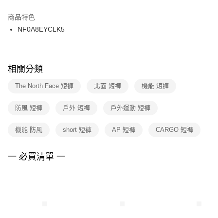
結帳頁面，進行簡訊認證並確認金額後，即可完成結帳。
２．訂單成立數日內，您將收到繳費通知簡訊。
商品特色
付款後門市自取
３．收到繳費通知簡訊後14天內，點擊此簡訊中的連結，可透過四大超商／
NF0A8EYCLK5
每筆NT$100，滿NT$1,500(含以上)免運費
ATM／網路銀行／等多元方式進行付款，方視為交易完成。
※ 請注意：結帳手續完成當下不需立刻繳費，但若您需要取消訂單，請聯絡
購買商品的店家。未經商家同意取消之訂單仍視為有效，需透過AFTEE先享
後付繳納相關費用。
※ 交易是否成功請以「AFTEE先享後付 」之結帳頁面顯示為準，若有關於
相關分類
是否繳費成功／繳費後需取消欲退款等相關疑問，請聯繫「AFTEE先享後付
客戶支援中心」
https://netprotections.freshdesk.com/support/home
The North Face 短褲
北面 短褲
機能 短褲
【注意事項】
防風 短褲
戶外 短褲
戶外運動 短褲
１．透過由恩沛科技股份有限公司提供之「AFTEE先享後付」服務完成之交
易，需依本服務之必要範圍內提供個人資料，並將交易相關給付款項請求債
權轉讓予恩沛科技股份有限公司。
機能 防風
short 短褲
AP 短褲
CARGO 短褲
２．關於個人資料處理事宜，請瀏覽以下網址：
https://aftee.tw/terms/#terms3
３．未成年的使用者請事先徵得法定代理人或監護人之同意方可使用
一 必買清單 一
「AFTEE先享後付」，若未經同意申辦者引起之損失，本公司不負相關責
任。
４．使用「AFTEE先享後付」時，將依據個別帳號之用戶狀況，依本公司即
時審查核予不同之上限額度；若仍有額度不足之情形，本公司將視審查結果
請求用戶進行身份認證。
５．嚴禁一人註冊多個帳號或使用他人資訊註冊。若發現惡意使用之情形，
恩沛科技股份有限公司將有權停止該用戶之使用額度並採取法律行動。