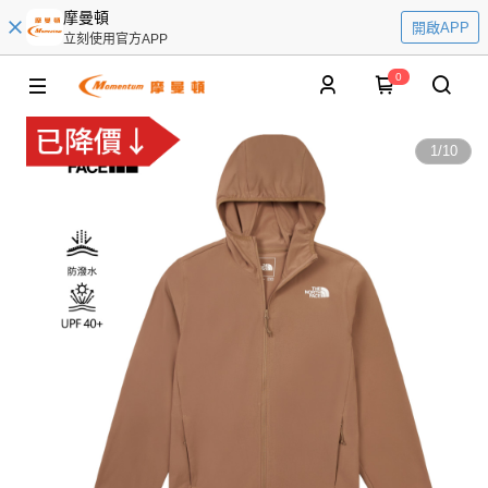
摩曼頓
開啟APP
立刻使用官方APP
0
1
/
10