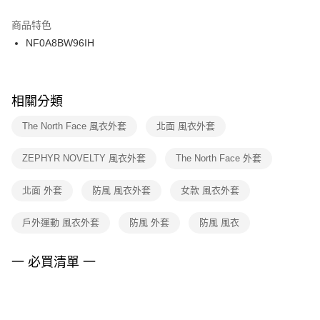
結帳頁面，進行簡訊認證並確認金額後，即可完成結帳。
２．訂單成立數日內，您將收到繳費通知簡訊。
商品特色
付款後門市自取
３．收到繳費通知簡訊後14天內，點擊此簡訊中的連結，可透過四大超商／
NF0A8BW96IH
每筆NT$100，滿NT$1,500(含以上)免運費
ATM／網路銀行／等多元方式進行付款，方視為交易完成。
※ 請注意：結帳手續完成當下不需立刻繳費，但若您需要取消訂單，請聯絡
購買商品的店家。未經商家同意取消之訂單仍視為有效，需透過AFTEE先享
後付繳納相關費用。
※ 交易是否成功請以「AFTEE先享後付 」之結帳頁面顯示為準，若有關於
相關分類
是否繳費成功／繳費後需取消欲退款等相關疑問，請聯繫「AFTEE先享後付
客戶支援中心」
https://netprotections.freshdesk.com/support/home
The North Face 風衣外套
北面 風衣外套
【注意事項】
ZEPHYR NOVELTY 風衣外套
The North Face 外套
１．透過由恩沛科技股份有限公司提供之「AFTEE先享後付」服務完成之交
易，需依本服務之必要範圍內提供個人資料，並將交易相關給付款項請求債
權轉讓予恩沛科技股份有限公司。
北面 外套
防風 風衣外套
女款 風衣外套
２．關於個人資料處理事宜，請瀏覽以下網址：
https://aftee.tw/terms/#terms3
戶外運動 風衣外套
防風 外套
防風 風衣
３．未成年的使用者請事先徵得法定代理人或監護人之同意方可使用
「AFTEE先享後付」，若未經同意申辦者引起之損失，本公司不負相關責
任。
一 必買清單 一
４．使用「AFTEE先享後付」時，將依據個別帳號之用戶狀況，依本公司即
時審查核予不同之上限額度；若仍有額度不足之情形，本公司將視審查結果
請求用戶進行身份認證。
５．嚴禁一人註冊多個帳號或使用他人資訊註冊。若發現惡意使用之情形，
恩沛科技股份有限公司將有權停止該用戶之使用額度並採取法律行動。