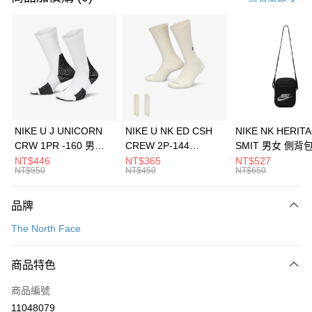
信用卡分期付款
3 期 0 利率 每期
NT$1,293
21家銀行
合作金庫商業銀行
第一商業銀行
LINE Pay
華南商業銀行
彰化商業銀行
Apple Pay
上海商業儲蓄銀行
台北富邦商業銀行
國泰世華商業銀行
兆豐國際商業銀行
悠遊付
臺灣中小企業銀行
台中商業銀行
NIKE U J UNICORN
NIKE U NK ED CSH
NIKE NK HERIT
匯豐（台灣）商業銀行
華泰商業銀行
CRW 1PR -160 男女
CREW 2P-144
SMIT 男女 側背
全盈+PAY
聯邦商業銀行
遠東國際商業銀行
中統襪 FZ3393100
EMBRDY 男女 短統襪
BA5871010
NT$446
NT$365
NT$527
元大商業銀行
永豐商業銀行
NT$550
NT$450
NT$650
AFTEE先享後付
FZ3073133
玉山商業銀行
星展（台灣）商業銀行
相關說明
台新國際商業銀行
中國信託商業銀行
品牌
【關於「AFTEE先享後付」】
台灣樂天信用卡公司
AFTEE先享後付是「在收到商品之後才付款」的支付方式。 讓您購物簡單
運送方式
The North Face
便利好安心！
１．簡單：不需註冊會員、不需綁卡、不需儲值。
7-11取貨(快速到店)
２．便利：只要手機號碼，簡訊認證，即可結帳。
商品特色
每筆NT$100，滿NT$1,500(含以上)免運費
３．安心：先確認商品／服務後，再付款。
商品編號
宅配
【「AFTEE先享後付」結帳流程】
１．於結帳方式選擇「AFTEE先享後付」後，將跳轉至「AFTEE先享後付」
11048079
每筆NT$100，滿NT$1,500(含以上)免運費