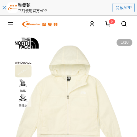
摩曼頓
開啟APP
立刻使用官方APP
0
1
/
10