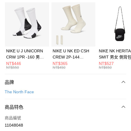
信用卡分期付款
3 期 0 利率 每期
NT$1,460
21家銀行
合作金庫商業銀行
第一商業銀行
LINE Pay
華南商業銀行
彰化商業銀行
Apple Pay
上海商業儲蓄銀行
台北富邦商業銀行
國泰世華商業銀行
兆豐國際商業銀行
悠遊付
臺灣中小企業銀行
台中商業銀行
NIKE U J UNICORN
NIKE U NK ED CSH
NIKE NK HERIT
匯豐（台灣）商業銀行
華泰商業銀行
CRW 1PR -160 男女
CREW 2P-144
SMIT 男女 側背
全盈+PAY
聯邦商業銀行
遠東國際商業銀行
中統襪 FZ3393100
EMBRDY 男女 短統襪
BA5871010
NT$446
NT$365
NT$527
元大商業銀行
永豐商業銀行
NT$550
NT$450
NT$650
AFTEE先享後付
FZ3073133
玉山商業銀行
星展（台灣）商業銀行
相關說明
台新國際商業銀行
中國信託商業銀行
品牌
【關於「AFTEE先享後付」】
台灣樂天信用卡公司
AFTEE先享後付是「在收到商品之後才付款」的支付方式。 讓您購物簡單
運送方式
The North Face
便利好安心！
１．簡單：不需註冊會員、不需綁卡、不需儲值。
7-11取貨(快速到店)
２．便利：只要手機號碼，簡訊認證，即可結帳。
商品特色
每筆NT$100，滿NT$1,500(含以上)免運費
３．安心：先確認商品／服務後，再付款。
商品編號
宅配
【「AFTEE先享後付」結帳流程】
１．於結帳方式選擇「AFTEE先享後付」後，將跳轉至「AFTEE先享後付」
11048048
每筆NT$100，滿NT$1,500(含以上)免運費
結帳頁面，進行簡訊認證並確認金額後，即可完成結帳。