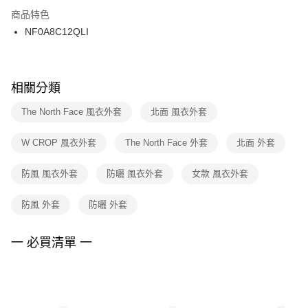
２．訂單成立數日內，您將收到繳費通知簡訊。
商品特色
付款後門市自取
３．收到繳費通知簡訊後14天內，點擊此簡訊中的連結，可透過四大超商／
NF0A8C12QLI
每筆NT$100，滿NT$1,500(含以上)免運費
ATM／網路銀行／等多元方式進行付款，方視為交易完成。
※ 請注意：結帳手續完成當下不需立刻繳費，但若您需要取消訂單，請聯絡
購買商品的店家。未經商家同意取消之訂單仍視為有效，需透過AFTEE先享
後付繳納相關費用。
※ 交易是否成功請以「AFTEE先享後付 」之結帳頁面顯示為準，若有關於
相關分類
是否繳費成功／繳費後需取消欲退款等相關疑問，請聯繫「AFTEE先享後付
客戶支援中心」
https://netprotections.freshdesk.com/support/home
The North Face 風衣外套
北面 風衣外套
【注意事項】
W CROP 風衣外套
The North Face 外套
北面 外套
１．透過由恩沛科技股份有限公司提供之「AFTEE先享後付」服務完成之交
易，需依本服務之必要範圍內提供個人資料，並將交易相關給付款項請求債
權轉讓予恩沛科技股份有限公司。
防風 風衣外套
防曬 風衣外套
女款 風衣外套
２．關於個人資料處理事宜，請瀏覽以下網址：
https://aftee.tw/terms/#terms3
防風 外套
防曬 外套
３．未成年的使用者請事先徵得法定代理人或監護人之同意方可使用
「AFTEE先享後付」，若未經同意申辦者引起之損失，本公司不負相關責
任。
一 必買清單 一
４．使用「AFTEE先享後付」時，將依據個別帳號之用戶狀況，依本公司即
時審查核予不同之上限額度；若仍有額度不足之情形，本公司將視審查結果
請求用戶進行身份認證。
５．嚴禁一人註冊多個帳號或使用他人資訊註冊。若發現惡意使用之情形，
恩沛科技股份有限公司將有權停止該用戶之使用額度並採取法律行動。