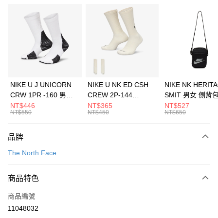
信用卡分期付款
3 期 0 利率 每期
NT$2,126
21家銀行
合作金庫商業銀行
第一商業銀行
LINE Pay
華南商業銀行
彰化商業銀行
Apple Pay
上海商業儲蓄銀行
台北富邦商業銀行
國泰世華商業銀行
兆豐國際商業銀行
悠遊付
臺灣中小企業銀行
台中商業銀行
NIKE U J UNICORN
NIKE U NK ED CSH
NIKE NK HERIT
匯豐（台灣）商業銀行
華泰商業銀行
CRW 1PR -160 男女
CREW 2P-144
SMIT 男女 側背
全盈+PAY
聯邦商業銀行
遠東國際商業銀行
中統襪 FZ3393100
EMBRDY 男女 短統襪
BA5871010
NT$446
NT$365
NT$527
元大商業銀行
永豐商業銀行
NT$550
NT$450
NT$650
AFTEE先享後付
FZ3073133
玉山商業銀行
星展（台灣）商業銀行
相關說明
台新國際商業銀行
中國信託商業銀行
品牌
【關於「AFTEE先享後付」】
台灣樂天信用卡公司
AFTEE先享後付是「在收到商品之後才付款」的支付方式。 讓您購物簡單
運送方式
The North Face
便利好安心！
１．簡單：不需註冊會員、不需綁卡、不需儲值。
7-11取貨(快速到店)
２．便利：只要手機號碼，簡訊認證，即可結帳。
商品特色
每筆NT$100，滿NT$1,500(含以上)免運費
３．安心：先確認商品／服務後，再付款。
商品編號
宅配
【「AFTEE先享後付」結帳流程】
１．於結帳方式選擇「AFTEE先享後付」後，將跳轉至「AFTEE先享後付」
11048032
每筆NT$100，滿NT$1,500(含以上)免運費
結帳頁面，進行簡訊認證並確認金額後，即可完成結帳。