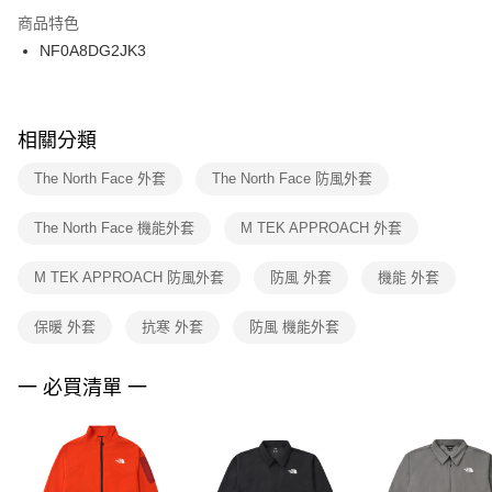
２．訂單成立數日內，您將收到繳費通知簡訊。
商品特色
付款後門市自取
３．收到繳費通知簡訊後14天內，點擊此簡訊中的連結，可透過四大超商／
NF0A8DG2JK3
每筆NT$100，滿NT$1,500(含以上)免運費
ATM／網路銀行／等多元方式進行付款，方視為交易完成。
※ 請注意：結帳手續完成當下不需立刻繳費，但若您需要取消訂單，請聯絡
購買商品的店家。未經商家同意取消之訂單仍視為有效，需透過AFTEE先享
後付繳納相關費用。
※ 交易是否成功請以「AFTEE先享後付 」之結帳頁面顯示為準，若有關於
相關分類
是否繳費成功／繳費後需取消欲退款等相關疑問，請聯繫「AFTEE先享後付
客戶支援中心」
https://netprotections.freshdesk.com/support/home
The North Face 外套
The North Face 防風外套
【注意事項】
The North Face 機能外套
M TEK APPROACH 外套
１．透過由恩沛科技股份有限公司提供之「AFTEE先享後付」服務完成之交
易，需依本服務之必要範圍內提供個人資料，並將交易相關給付款項請求債
權轉讓予恩沛科技股份有限公司。
M TEK APPROACH 防風外套
防風 外套
機能 外套
２．關於個人資料處理事宜，請瀏覽以下網址：
https://aftee.tw/terms/#terms3
保暖 外套
抗寒 外套
防風 機能外套
３．未成年的使用者請事先徵得法定代理人或監護人之同意方可使用
「AFTEE先享後付」，若未經同意申辦者引起之損失，本公司不負相關責
任。
一 必買清單 一
４．使用「AFTEE先享後付」時，將依據個別帳號之用戶狀況，依本公司即
時審查核予不同之上限額度；若仍有額度不足之情形，本公司將視審查結果
請求用戶進行身份認證。
５．嚴禁一人註冊多個帳號或使用他人資訊註冊。若發現惡意使用之情形，
恩沛科技股份有限公司將有權停止該用戶之使用額度並採取法律行動。