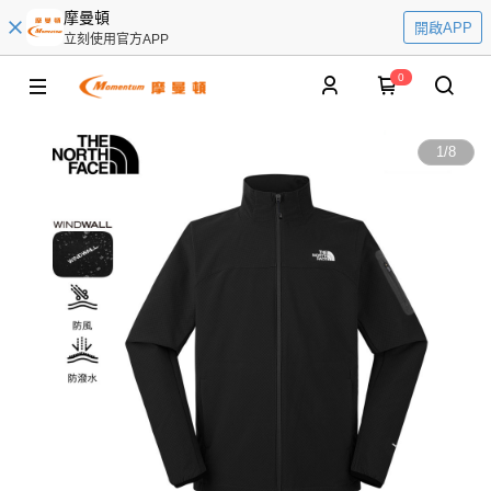
摩曼頓
開啟APP
立刻使用官方APP
0
1
/
8