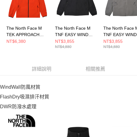
The North Face M
The North Face M
The North Face 
TEK APPROACH
TNF EASY WIND
TNF EASY WIND
JACKET - AP 男 其他
JACKET - AP 男 風衣
JACKET - AP 男
NT$6,380
NT$3,855
NT$3,855
NT$4,880
NT$4,880
外套 NF0A8DG2G6L
外套 NF0A8HQEJK3
外套 NF0A8HQE
詳細說明
相關推薦
WindWall防風材質
FlashDry吸濕排汗材質
DWR防潑水處理