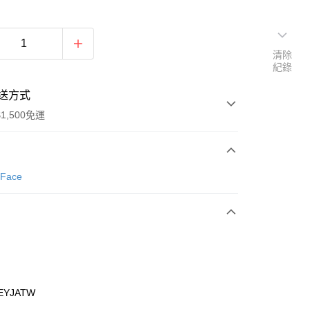
清除
紀錄
送方式
1,500免運
次付款
 Face
期付款
0 利率 每期
NT$1,293
21家銀行
庫商業銀行
第一商業銀行
業銀行
彰化商業銀行
業儲蓄銀行
台北富邦商業銀行
華商業銀行
兆豐國際商業銀行
EYJATW
小企業銀行
台中商業銀行