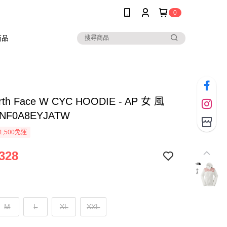
0
商品
rth Face W CYC HOODIE - AP 女 風
NF0A8EYJATW
1,500免運
328
M
L
XL
XXL