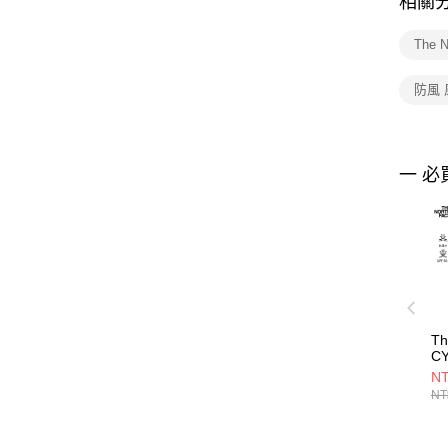
相關
The 
防風
一 必
Th
CY
A
NT
N
NT