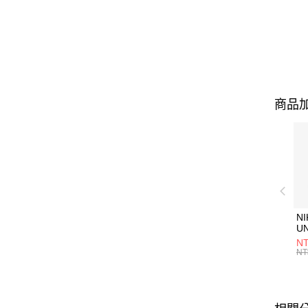
商品加
NI
U
1P
NT
統
NT