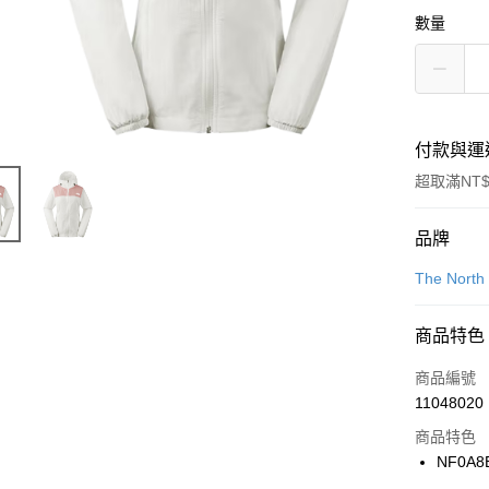
數量
付款與運
超取滿NT$
付款方式
品牌
信用卡一
The North
信用卡分
商品特色
3 期 
商品編號
合作金
LINE Pay
11048020
華南商
Apple Pay
上海商
商品特色
國泰世
NF0A8
悠遊付
臺灣中