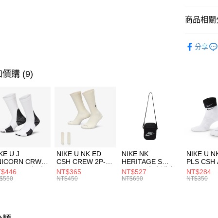
匯豐（
全盈+PAY
聯邦商
商品相關分
元大商
AFTEE先
玉山商
品牌
Th
相關說明
分享
台新國
【關於「A
限時降價
台灣樂
AFTEE
便利好安
運送方式
價購 (9)
１．簡單
２．便利
7-11取貨
３．安心
每筆NT$1
【「AFT
宅配
１．於結帳
付」結帳
每筆NT$1
２．訂單
３．收到繳
付款後門
KE U J
NIKE U NK ED
NIKE NK
NIKE U N
／ATM／
NICORN CRW
CSH CREW 2P-
HERITAGE S
PLS CSH 
每筆NT$1
※ 請注意
R -160 男女 中
144 EMBRDY 男
SMIT 男女 側背包
144 DBL
$446
NT$365
NT$527
NT$284
絡購買商品
襪 FZ3393100
女 短統襪
BA5871010
襪 DH405
$550
NT$450
NT$650
NT$350
先享後付
FZ3073133
※ 交易是
是否繳費成
付客戶支