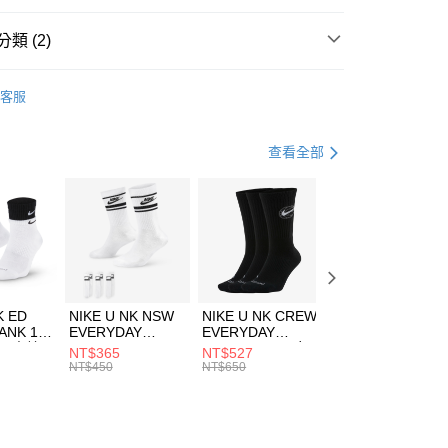
台灣）商業銀行
華泰商業銀行
業銀行
遠東國際商業銀行
類 (2)
業銀行
永豐商業銀行
享後付
業銀行
星展（台灣）商業銀行
e North Face
服飾
客服
際商業銀行
中國信託商業銀行
FTEE先享後付」】
專區⬇
天信用卡公司
先享後付是「在收到商品之後才付款」的支付方式。 讓您購物簡單
心！
查看全部
：不需註冊會員、不需綁卡、不需儲值。
：只要手機號碼，簡訊認證，即可結帳。
(快速到店)
：先確認商品／服務後，再付款。
00，滿NT$1,500(含以上)免運費
EE先享後付」結帳流程】
方式選擇「AFTEE先享後付」後，將跳轉至「AFTEE先享後
頁面，進行簡訊認證並確認金額後，即可完成結帳。
00，滿NT$1,500(含以上)免運費
成立數日內，您將收到繳費通知簡訊。
費通知簡訊後14天內，點擊此簡訊中的連結，可透過四大超商
市自取
K ED
NIKE U NK NSW
NIKE U NK CREW
NIKE U NK
網路銀行／等多元方式進行付款，方視為交易完成。
ANK 1P
EVERYDAY
EVERYDAY
EVERYDAY LTW
00，滿NT$1,500(含以上)免運費
：結帳手續完成當下不需立刻繳費，但若您需要取消訂單，請聯
 男 中統
ESSENTIAL CR
BBALL 3PR 男女
ANKLE 3PR 男女
NT$365
NT$527
NT$365
的店家。未經商家同意取消之訂單仍視為有效，需透過AFTEE
8104
男女 短統襪
長統襪
踝襪 SX7677010
NT$450
NT$650
NT$450
繳納相關費用。
DX5089103
DA2123010
否成功請以「AFTEE先享後付 」之結帳頁面顯示為準，若有關於
功／繳費後需取消欲退款等相關疑問，請聯繫「AFTEE先享後
援中心」
https://netprotections.freshdesk.com/support/home