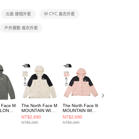
項】
恩沛科技股份有限公司提供之「AFTEE先享後付」服務完成之
北面 連帽外套
W CYC 風衣外套
依本服務之必要範圍內提供個人資料，並將交易相關給付款項請
讓予恩沛科技股份有限公司。
個人資料處理事宜，請瀏覽以下網址：
戶外運動 風衣外套
ee.tw/terms/#terms3
年的使用者請事先徵得法定代理人或監護人之同意方可使用
E先享後付」，若未經同意申辦者引起之損失，本公司不負相關責
AFTEE先享後付」時，將依據個別帳號之用戶狀況，依本公司
核予不同之上限額度；若仍有額度不足之情形，本公司將視審查
用戶進行身份認證。
一人註冊多個帳號或使用他人資訊註冊。若發現惡意使用之情
科技股份有限公司將有權停止該用戶之使用額度並採取法律行
h Face M
The North Face M
The North Face W
The North Face 
YLON
MOUNTAIN WIND
MOUNTAIN WIND
MOUNTAIN WIN
KET -
JACKET - AP 男
JACKET - AP 女
JACKET - AP 女
NT$2,690
NT$2,690
NT$5,380
衣外套
風衣外套
風衣外套
風衣外套
NT$5,380
NT$5,380
Q0UZ
NF0A8DGDROU
NF0A8DGSHZI
NF0A8DGSM9R