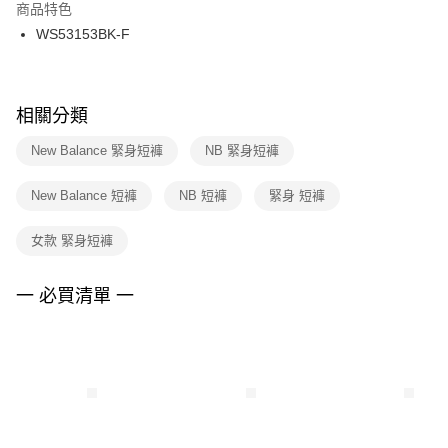
２．訂單成立數日內，您將收到繳費通知簡訊。
商品特色
付款後門市自取
３．收到繳費通知簡訊後14天內，點擊此簡訊中的連結，可透過四大超商／
WS53153BK-F
每筆NT$100，滿NT$1,500(含以上)免運費
ATM／網路銀行／等多元方式進行付款，方視為交易完成。
※ 請注意：結帳手續完成當下不需立刻繳費，但若您需要取消訂單，請聯絡
購買商品的店家。未經商家同意取消之訂單仍視為有效，需透過AFTEE先享
後付繳納相關費用。
※ 交易是否成功請以「AFTEE先享後付 」之結帳頁面顯示為準，若有關於
相關分類
是否繳費成功／繳費後需取消欲退款等相關疑問，請聯繫「AFTEE先享後付
客戶支援中心」
https://netprotections.freshdesk.com/support/home
New Balance 緊身短褲
NB 緊身短褲
【注意事項】
New Balance 短褲
NB 短褲
緊身 短褲
１．透過由恩沛科技股份有限公司提供之「AFTEE先享後付」服務完成之交
易，需依本服務之必要範圍內提供個人資料，並將交易相關給付款項請求債
權轉讓予恩沛科技股份有限公司。
女款 緊身短褲
２．關於個人資料處理事宜，請瀏覽以下網址：
https://aftee.tw/terms/#terms3
３．未成年的使用者請事先徵得法定代理人或監護人之同意方可使用
一 必買清單 一
「AFTEE先享後付」，若未經同意申辦者引起之損失，本公司不負相關責
任。
４．使用「AFTEE先享後付」時，將依據個別帳號之用戶狀況，依本公司即
時審查核予不同之上限額度；若仍有額度不足之情形，本公司將視審查結果
請求用戶進行身份認證。
５．嚴禁一人註冊多個帳號或使用他人資訊註冊。若發現惡意使用之情形，
恩沛科技股份有限公司將有權停止該用戶之使用額度並採取法律行動。