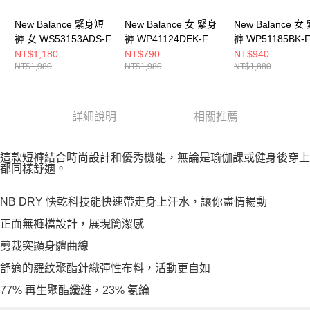
New Balance 緊身短
New Balance 女 緊身
New Balance 女
褲 女 WS53153ADS-F
褲 WP41124DEK-F
褲 WP51185BK-
NT$1,180
NT$790
NT$940
NT$1,980
NT$1,980
NT$1,880
詳細說明
相關推薦
這款短褲結合時尚設計和優秀機能，無論是瑜伽課或健身後穿上
都同樣舒適。
NB DRY 快乾科技能快速帶走身上汗水，讓你盡情暢動
正面無褲檔設計，展現簡潔感
剪裁突顯身體曲線
舒適的羅紋聚酯針織彈性布料，活動更自如
77% 再生聚酯纖維，23% 氨綸