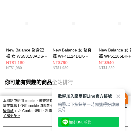
New Balance 緊身短
New Balance 女 緊身
New Balance 女
褲 女 WS53153ADS-F
褲 WP41124DEK-F
褲 WP51185BK-
NT$1,180
NT$790
NT$940
NT$1,980
NT$1,980
NT$1,880
你可能有興趣的商品
全站排行
歡迎加入摩曼頓Line官方帳號
本網站中使用 cookie，欲查詢有關本網站使用 cookie 方式之詳情，及若您不希
點擊以下按鈕第一時間獲得好康訊
熱門標籤
望在電腦上使用 cookie 時應如何變更電腦的 cookie 設定，請參閱本網站「
隱私
息👇
權條款
」之 Cookie 聲明。您繼續使用本網站即表示您同意本公司得按本網站使
用條款之 Cookie 聲明使用 cookie。
了解更多 >
連結 LINE 帳號