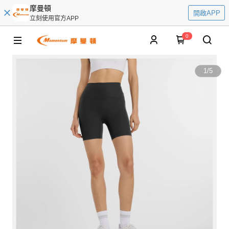
摩曼頓
開啟APP
立刻使用官方APP
0
1
/
5