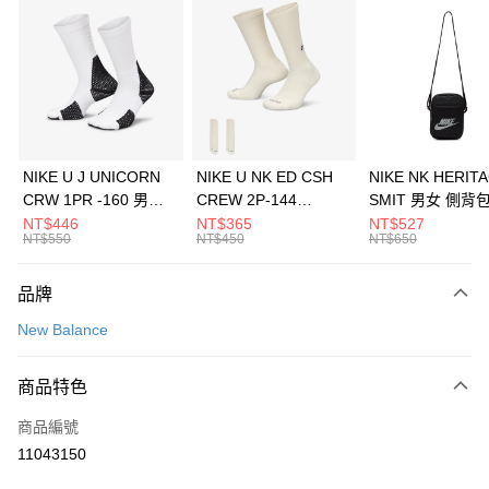
信用卡分期付款
3 期 0 利率 每期
NT$660
21家銀行
合作金庫商業銀行
第一商業銀行
LINE Pay
華南商業銀行
彰化商業銀行
Apple Pay
上海商業儲蓄銀行
台北富邦商業銀行
國泰世華商業銀行
兆豐國際商業銀行
悠遊付
臺灣中小企業銀行
台中商業銀行
NIKE U J UNICORN
NIKE U NK ED CSH
NIKE NK HERIT
匯豐（台灣）商業銀行
華泰商業銀行
CRW 1PR -160 男女
CREW 2P-144
SMIT 男女 側背
全盈+PAY
聯邦商業銀行
遠東國際商業銀行
中統襪 FZ3393100
EMBRDY 男女 短統襪
BA5871010
NT$446
NT$365
NT$527
元大商業銀行
永豐商業銀行
NT$550
NT$450
NT$650
AFTEE先享後付
FZ3073133
玉山商業銀行
星展（台灣）商業銀行
相關說明
台新國際商業銀行
中國信託商業銀行
品牌
【關於「AFTEE先享後付」】
台灣樂天信用卡公司
AFTEE先享後付是「在收到商品之後才付款」的支付方式。 讓您購物簡單
運送方式
New Balance
便利好安心！
１．簡單：不需註冊會員、不需綁卡、不需儲值。
7-11取貨(快速到店)
２．便利：只要手機號碼，簡訊認證，即可結帳。
商品特色
每筆NT$100，滿NT$1,500(含以上)免運費
３．安心：先確認商品／服務後，再付款。
商品編號
宅配
【「AFTEE先享後付」結帳流程】
１．於結帳方式選擇「AFTEE先享後付」後，將跳轉至「AFTEE先享後付」
11043150
每筆NT$100，滿NT$1,500(含以上)免運費
結帳頁面，進行簡訊認證並確認金額後，即可完成結帳。