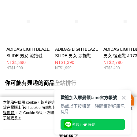
ADIDAS LIGHTBLAZE
ADIDAS LIGHTBLAZE
ADIDAS LIGHTB
SLIDE 男女 涼拖鞋
SLIDE 男女 涼拖鞋
男女 慢跑鞋 JR73
JQ8056
JS3587
NT$1,390
NT$1,390
NT$2,790
NT$1,990
NT$1,990
NT$3,490
你可能有興趣的商品
全站排行
歡迎加入摩曼頓Line官方帳號
本網站中使用 cookie，欲查詢有關本網站使用 cookie 方式之詳情，及若您不希
點擊以下按鈕第一時間獲得好康訊
熱門標籤
望在電腦上使用 cookie 時應如何變更電腦的 cookie 設定，請參閱本網站「
隱私
息👇
權條款
」之 Cookie 聲明。您繼續使用本網站即表示您同意本公司得按本網站使
用條款之 Cookie 聲明使用 cookie。
了解更多 >
連結 LINE 帳號
我知道了