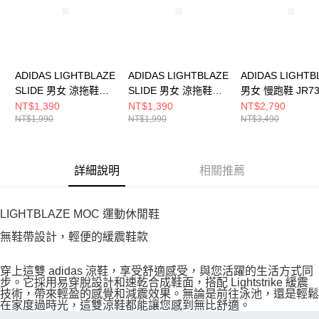
ADIDAS LIGHTBLAZE
ADIDAS LIGHTBLAZE
ADIDAS LIGHTB
SLIDE 男女 涼拖鞋
SLIDE 男女 涼拖鞋
男女 慢跑鞋 JR73
JQ8056
JS3587
NT$1,390
NT$1,390
NT$2,790
NT$1,990
NT$1,990
NT$3,490
詳細說明
相關推薦
LIGHTBLAZE MOC 運動休閒鞋
無鞋帶設計，輕便的緩震鞋款
穿上這雙 adidas 涼鞋，享受舒適感受，與您活躍的生活方式同
步。它採用易穿脫設計和速乾合成鞋面，搭配 Lightstrike 緩震
技術，帶來輕盈的感覺和減震效果。無論是前往泳池，還是輕鬆
在家度過時光，這雙涼鞋都能讓您感到無比舒適。