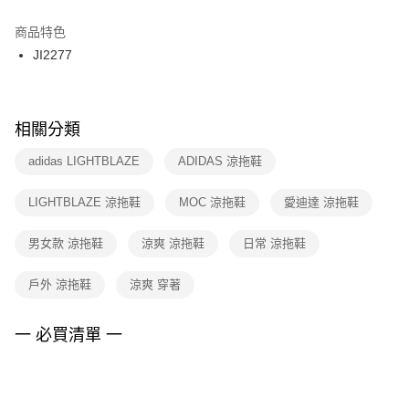
結帳頁面，進行簡訊認證並確認金額後，即可完成結帳。
２．訂單成立數日內，您將收到繳費通知簡訊。
商品特色
付款後門市自取
３．收到繳費通知簡訊後14天內，點擊此簡訊中的連結，可透過四大超商／
JI2277
每筆NT$100，滿NT$1,500(含以上)免運費
ATM／網路銀行／等多元方式進行付款，方視為交易完成。
※ 請注意：結帳手續完成當下不需立刻繳費，但若您需要取消訂單，請聯絡
購買商品的店家。未經商家同意取消之訂單仍視為有效，需透過AFTEE先享
後付繳納相關費用。
※ 交易是否成功請以「AFTEE先享後付 」之結帳頁面顯示為準，若有關於
相關分類
是否繳費成功／繳費後需取消欲退款等相關疑問，請聯繫「AFTEE先享後付
客戶支援中心」
https://netprotections.freshdesk.com/support/home
adidas LIGHTBLAZE
ADIDAS 涼拖鞋
【注意事項】
LIGHTBLAZE 涼拖鞋
MOC 涼拖鞋
愛迪達 涼拖鞋
１．透過由恩沛科技股份有限公司提供之「AFTEE先享後付」服務完成之交
易，需依本服務之必要範圍內提供個人資料，並將交易相關給付款項請求債
權轉讓予恩沛科技股份有限公司。
男女款 涼拖鞋
涼爽 涼拖鞋
日常 涼拖鞋
２．關於個人資料處理事宜，請瀏覽以下網址：
https://aftee.tw/terms/#terms3
戶外 涼拖鞋
涼爽 穿著
３．未成年的使用者請事先徵得法定代理人或監護人之同意方可使用
「AFTEE先享後付」，若未經同意申辦者引起之損失，本公司不負相關責
任。
一 必買清單 一
４．使用「AFTEE先享後付」時，將依據個別帳號之用戶狀況，依本公司即
時審查核予不同之上限額度；若仍有額度不足之情形，本公司將視審查結果
請求用戶進行身份認證。
５．嚴禁一人註冊多個帳號或使用他人資訊註冊。若發現惡意使用之情形，
恩沛科技股份有限公司將有權停止該用戶之使用額度並採取法律行動。