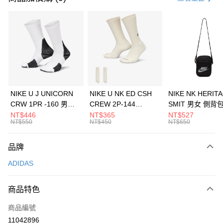
信用卡分期付款
3 期 0 利率 每期
NT$663
21家銀行
合作金庫商業銀行
第一商業銀行
LINE Pay
華南商業銀行
彰化商業銀行
Apple Pay
上海商業儲蓄銀行
台北富邦商業銀行
國泰世華商業銀行
兆豐國際商業銀行
悠遊付
臺灣中小企業銀行
台中商業銀行
NIKE U J UNICORN
NIKE U NK ED CSH
NIKE NK HERIT
匯豐（台灣）商業銀行
華泰商業銀行
CRW 1PR -160 男女
CREW 2P-144
SMIT 男女 側背
全盈+PAY
聯邦商業銀行
遠東國際商業銀行
中統襪 FZ3393100
EMBRDY 男女 短統襪
BA5871010
NT$446
NT$365
NT$527
元大商業銀行
永豐商業銀行
NT$550
NT$450
NT$650
AFTEE先享後付
FZ3073133
玉山商業銀行
星展（台灣）商業銀行
相關說明
台新國際商業銀行
中國信託商業銀行
品牌
【關於「AFTEE先享後付」】
台灣樂天信用卡公司
AFTEE先享後付是「在收到商品之後才付款」的支付方式。 讓您購物簡單
運送方式
ADIDAS
便利好安心！
１．簡單：不需註冊會員、不需綁卡、不需儲值。
7-11取貨(快速到店)
２．便利：只要手機號碼，簡訊認證，即可結帳。
商品特色
每筆NT$100，滿NT$1,500(含以上)免運費
３．安心：先確認商品／服務後，再付款。
商品編號
宅配
【「AFTEE先享後付」結帳流程】
１．於結帳方式選擇「AFTEE先享後付」後，將跳轉至「AFTEE先享後付」
11042896
每筆NT$100，滿NT$1,500(含以上)免運費