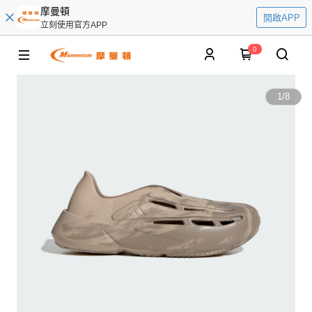
摩曼頓
開啟APP
立刻使用官方APP
0
1
/
8