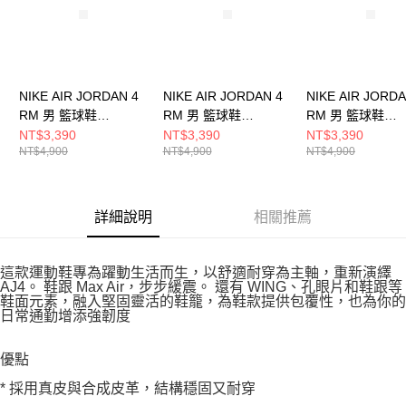
NIKE AIR JORDAN 4
NIKE AIR JORDAN 4
NIKE AIR JORDA
RM 男 籃球鞋
RM 男 籃球鞋
RM 男 籃球鞋
FQ7939009
FQ7939005
FQ7939104
NT$3,390
NT$3,390
NT$3,390
NT$4,900
NT$4,900
NT$4,900
詳細說明
相關推薦
這款運動鞋專為躍動生活而生，以舒適耐穿為主軸，重新演繹
AJ4。 鞋跟 Max Air，步步緩震。 還有 WING、孔眼片和鞋跟等
鞋面元素，融入堅固靈活的鞋籠，為鞋款提供包覆性，也為你的
日常通勤增添強韌度
優點
* 採用真皮與合成皮革，結構穩固又耐穿