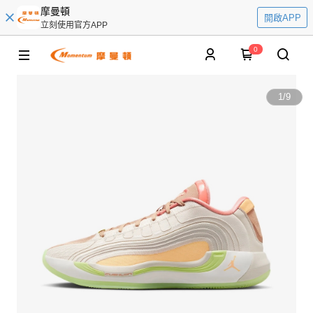
摩曼頓
開啟APP
立刻使用官方APP
0
1
/
9