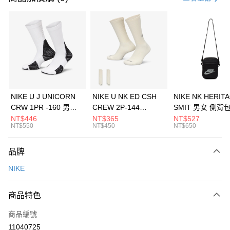
信用卡分期付款
3 期 0 利率 每期
NT$1,433
21家銀行
合作金庫商業銀行
第一商業銀行
LINE Pay
華南商業銀行
彰化商業銀行
Apple Pay
上海商業儲蓄銀行
台北富邦商業銀行
國泰世華商業銀行
兆豐國際商業銀行
悠遊付
臺灣中小企業銀行
台中商業銀行
NIKE U J UNICORN
NIKE U NK ED CSH
NIKE NK HERIT
匯豐（台灣）商業銀行
華泰商業銀行
CRW 1PR -160 男女
CREW 2P-144
SMIT 男女 側背
全盈+PAY
聯邦商業銀行
遠東國際商業銀行
中統襪 FZ3393100
EMBRDY 男女 短統襪
BA5871010
NT$446
NT$365
NT$527
元大商業銀行
永豐商業銀行
NT$550
NT$450
NT$650
AFTEE先享後付
FZ3073133
玉山商業銀行
星展（台灣）商業銀行
相關說明
台新國際商業銀行
中國信託商業銀行
品牌
【關於「AFTEE先享後付」】
台灣樂天信用卡公司
AFTEE先享後付是「在收到商品之後才付款」的支付方式。 讓您購物簡單
運送方式
NIKE
便利好安心！
１．簡單：不需註冊會員、不需綁卡、不需儲值。
7-11取貨(快速到店)
２．便利：只要手機號碼，簡訊認證，即可結帳。
商品特色
每筆NT$100，滿NT$1,500(含以上)免運費
３．安心：先確認商品／服務後，再付款。
商品編號
宅配
【「AFTEE先享後付」結帳流程】
１．於結帳方式選擇「AFTEE先享後付」後，將跳轉至「AFTEE先享後付」
11040725
每筆NT$100，滿NT$1,500(含以上)免運費