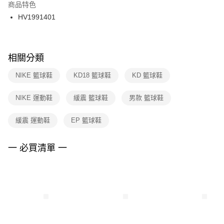
２．訂單成立數日內，您將收到繳費通知簡訊。
商品特色
付款後門市自取
３．收到繳費通知簡訊後14天內，點擊此簡訊中的連結，可透過四大超商／
HV1991401
每筆NT$100，滿NT$1,500(含以上)免運費
ATM／網路銀行／等多元方式進行付款，方視為交易完成。
※ 請注意：結帳手續完成當下不需立刻繳費，但若您需要取消訂單，請聯絡
購買商品的店家。未經商家同意取消之訂單仍視為有效，需透過AFTEE先享
後付繳納相關費用。
※ 交易是否成功請以「AFTEE先享後付 」之結帳頁面顯示為準，若有關於
相關分類
是否繳費成功／繳費後需取消欲退款等相關疑問，請聯繫「AFTEE先享後付
客戶支援中心」
https://netprotections.freshdesk.com/support/home
NIKE 籃球鞋
KD18 籃球鞋
KD 籃球鞋
【注意事項】
NIKE 運動鞋
緩震 籃球鞋
男款 籃球鞋
１．透過由恩沛科技股份有限公司提供之「AFTEE先享後付」服務完成之交
易，需依本服務之必要範圍內提供個人資料，並將交易相關給付款項請求債
權轉讓予恩沛科技股份有限公司。
緩震 運動鞋
EP 籃球鞋
２．關於個人資料處理事宜，請瀏覽以下網址：
https://aftee.tw/terms/#terms3
３．未成年的使用者請事先徵得法定代理人或監護人之同意方可使用
一 必買清單 一
「AFTEE先享後付」，若未經同意申辦者引起之損失，本公司不負相關責
任。
４．使用「AFTEE先享後付」時，將依據個別帳號之用戶狀況，依本公司即
時審查核予不同之上限額度；若仍有額度不足之情形，本公司將視審查結果
請求用戶進行身份認證。
５．嚴禁一人註冊多個帳號或使用他人資訊註冊。若發現惡意使用之情形，
恩沛科技股份有限公司將有權停止該用戶之使用額度並採取法律行動。