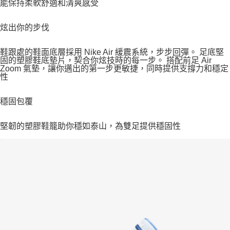
能保持柔軟舒適和清爽感受
炫出你的步伐
鞋跟處的鞋面底層採用 Nike Air 緩震系統，步步回彈。 足底堅
固的塑膠鞋底墊片，契合你炫技時的每一步。 搭配前足 Air
Zoom 氣墊，讓你邁出的第一步更敏捷，同時提供支撐力和穩定
性
穩固包覆
堅韌的塑膠鞋籠助你穩如泰山，為雙足提供穩固性