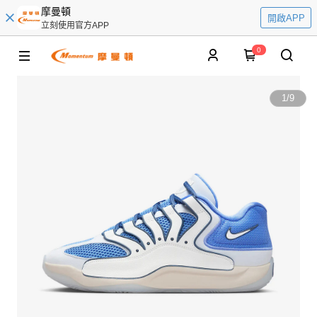
摩曼頓
開啟APP
立刻使用官方APP
0
1
/
9