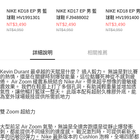
NIKE KD18 EP 男 籃
NIKE KD17 EP 男 籃
NIKE KD18 EP 
球鞋 HV1991301
球鞋 FJ9488002
球鞋 HV1991400
NT$3,490
NT$2,490
NT$3,490
NT$4,950
NT$4,950
NT$4,950
詳細說明
相關推薦
Kevin Durant 最卓越的天賦是什麼？ 過人毅力。 無論是對比賽
的熱情，還是在關鍵時刻爆發能量，這位骷髏死神從不感到疲
倦。 Air Zoom 緩震系統結合 Nike Air，帶來超乎想像的靈敏緩
震效果。 我們在鞋面上打了多個孔洞，有助減輕重量並增加透
氣性，讓他暢打籃球一整天。 此版本配有超耐久橡膠外底，能
為室外球場競技提供所需抓地力
雙 Zoom 超給力
大型前足 Air Zoom 氣墊，無論是全速奔跑還是從靜止爆發衝
刺，都能提供不同級別的速度感。 戰況激烈時，可提供嶄新水
準的迅敏回彈力。 Nike 最新版本的 Cushlon 泡棉，全場四節都