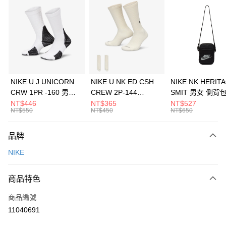
信用卡分期付款
3 期 0 利率 每期
NT$1,650
21家銀行
合作金庫商業銀行
第一商業銀行
LINE Pay
華南商業銀行
彰化商業銀行
Apple Pay
上海商業儲蓄銀行
台北富邦商業銀行
國泰世華商業銀行
兆豐國際商業銀行
悠遊付
臺灣中小企業銀行
台中商業銀行
NIKE U J UNICORN
NIKE U NK ED CSH
NIKE NK HERIT
匯豐（台灣）商業銀行
華泰商業銀行
CRW 1PR -160 男女
CREW 2P-144
SMIT 男女 側背
全盈+PAY
聯邦商業銀行
遠東國際商業銀行
中統襪 FZ3393100
EMBRDY 男女 短統襪
BA5871010
NT$446
NT$365
NT$527
元大商業銀行
永豐商業銀行
NT$550
NT$450
NT$650
AFTEE先享後付
FZ3073133
玉山商業銀行
星展（台灣）商業銀行
相關說明
台新國際商業銀行
中國信託商業銀行
品牌
【關於「AFTEE先享後付」】
台灣樂天信用卡公司
AFTEE先享後付是「在收到商品之後才付款」的支付方式。 讓您購物簡單
運送方式
NIKE
便利好安心！
１．簡單：不需註冊會員、不需綁卡、不需儲值。
7-11取貨(快速到店)
２．便利：只要手機號碼，簡訊認證，即可結帳。
商品特色
每筆NT$100，滿NT$1,500(含以上)免運費
３．安心：先確認商品／服務後，再付款。
商品編號
宅配
【「AFTEE先享後付」結帳流程】
１．於結帳方式選擇「AFTEE先享後付」後，將跳轉至「AFTEE先享後付」
11040691
每筆NT$100，滿NT$1,500(含以上)免運費
結帳頁面，進行簡訊認證並確認金額後，即可完成結帳。