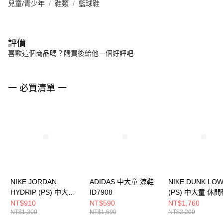
兒童/青少年
鞋類
籃球鞋
評價
喜歡這個商品嗎？購買後給他一個好評吧
一 必買清單 一
NIKE JORDAN
ADIDAS 中大童 涼鞋
NIKE DUNK LO
HYDRIP (PS) 中大童
ID7908
(PS) 中大童 休閒
籃球鞋 HF5982002
CW1588100
NT$910
NT$590
NT$1,760
NT$1,300
NT$1,690
NT$2,200