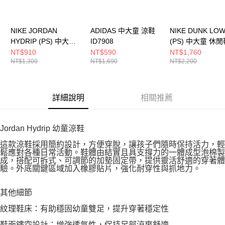
NIKE JORDAN
ADIDAS 中大童 涼鞋
NIKE DUNK LO
HYDRIP (PS) 中大童
ID7908
(PS) 中大童 休閒
籃球鞋 HF5982002
CW1588100
NT$910
NT$590
NT$1,760
NT$1,300
NT$1,690
NT$2,200
詳細說明
相關推薦
Jordan Hydrip 幼童涼鞋
這款涼鞋採用簡約設計，方便穿脫，讓孩子們隨時保持活力，輕
鬆應對各種日常活動。鞋體由結實且具支撐力的一體成型泡棉製
成，搭配可拆式、可調節的加墊固定帶，提供靈活舒適的穿著體
驗。外底關鍵區域加入橡膠貼片，強化耐穿性與抓地力。
其他細節
紋理鞋床：有助穩固幼童雙足，提升穿著穩定性
鞋面鏤空設計：增強透氣性，保持足部涼爽舒適