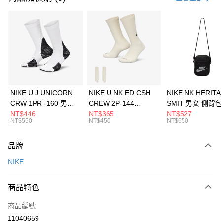
信用卡分期付款
3 期 0 利率 每期
NT$433
21家銀行
合作金庫商業銀行
第一商業銀行
LINE Pay
華南商業銀行
彰化商業銀行
Apple Pay
上海商業儲蓄銀行
台北富邦商業銀行
國泰世華商業銀行
兆豐國際商業銀行
悠遊付
臺灣中小企業銀行
台中商業銀行
NIKE U J UNICORN
NIKE U NK ED CSH
NIKE NK HERIT
匯豐（台灣）商業銀行
華泰商業銀行
CRW 1PR -160 男女
CREW 2P-144
SMIT 男女 側背
全盈+PAY
聯邦商業銀行
遠東國際商業銀行
中統襪 FZ3393100
EMBRDY 男女 短統襪
BA5871010
NT$446
NT$365
NT$527
元大商業銀行
永豐商業銀行
NT$550
NT$450
NT$650
AFTEE先享後付
FZ3073133
玉山商業銀行
星展（台灣）商業銀行
相關說明
台新國際商業銀行
中國信託商業銀行
品牌
【關於「AFTEE先享後付」】
台灣樂天信用卡公司
AFTEE先享後付是「在收到商品之後才付款」的支付方式。 讓您購物簡單
運送方式
NIKE
便利好安心！
１．簡單：不需註冊會員、不需綁卡、不需儲值。
7-11取貨(快速到店)
２．便利：只要手機號碼，簡訊認證，即可結帳。
商品特色
每筆NT$100，滿NT$1,500(含以上)免運費
３．安心：先確認商品／服務後，再付款。
商品編號
宅配
【「AFTEE先享後付」結帳流程】
１．於結帳方式選擇「AFTEE先享後付」後，將跳轉至「AFTEE先享後付」
11040659
每筆NT$100，滿NT$1,500(含以上)免運費