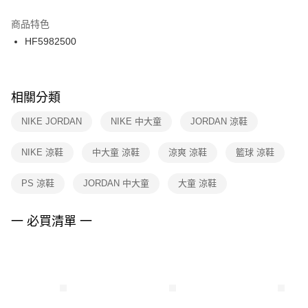
結帳頁面，進行簡訊認證並確認金額後，即可完成結帳。
２．訂單成立數日內，您將收到繳費通知簡訊。
商品特色
付款後門市自取
３．收到繳費通知簡訊後14天內，點擊此簡訊中的連結，可透過四大超商／
HF5982500
每筆NT$100，滿NT$1,500(含以上)免運費
ATM／網路銀行／等多元方式進行付款，方視為交易完成。
※ 請注意：結帳手續完成當下不需立刻繳費，但若您需要取消訂單，請聯絡
購買商品的店家。未經商家同意取消之訂單仍視為有效，需透過AFTEE先享
後付繳納相關費用。
※ 交易是否成功請以「AFTEE先享後付 」之結帳頁面顯示為準，若有關於
相關分類
是否繳費成功／繳費後需取消欲退款等相關疑問，請聯繫「AFTEE先享後付
客戶支援中心」
https://netprotections.freshdesk.com/support/home
NIKE JORDAN
NIKE 中大童
JORDAN 涼鞋
【注意事項】
NIKE 涼鞋
中大童 涼鞋
涼爽 涼鞋
籃球 涼鞋
１．透過由恩沛科技股份有限公司提供之「AFTEE先享後付」服務完成之交
易，需依本服務之必要範圍內提供個人資料，並將交易相關給付款項請求債
權轉讓予恩沛科技股份有限公司。
PS 涼鞋
JORDAN 中大童
大童 涼鞋
２．關於個人資料處理事宜，請瀏覽以下網址：
https://aftee.tw/terms/#terms3
３．未成年的使用者請事先徵得法定代理人或監護人之同意方可使用
一 必買清單 一
「AFTEE先享後付」，若未經同意申辦者引起之損失，本公司不負相關責
任。
４．使用「AFTEE先享後付」時，將依據個別帳號之用戶狀況，依本公司即
時審查核予不同之上限額度；若仍有額度不足之情形，本公司將視審查結果
請求用戶進行身份認證。
５．嚴禁一人註冊多個帳號或使用他人資訊註冊。若發現惡意使用之情形，
恩沛科技股份有限公司將有權停止該用戶之使用額度並採取法律行動。