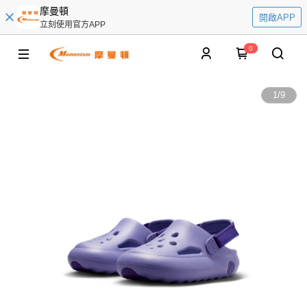
摩曼頓
開啟APP
立刻使用官方APP
0
1
/
9