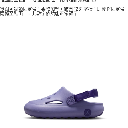
後跟可調節固定帶：柔軟加墊，飾有 “23” 字樣；即使將固定帶
翻轉至鞋面上，此數字依然能正常顯示