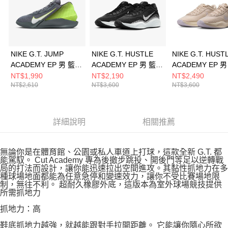
NIKE G.T. JUMP
NIKE G.T. HUSTLE
NIKE G.T. HUST
ACADEMY EP 男 籃球
ACADEMY EP 男 籃球
ACADEMY EP 
鞋 HF1804004
鞋 FJ7808003
鞋 FJ7808103
NT$1,990
NT$2,190
NT$2,490
NT$2,610
NT$3,600
NT$3,600
詳細說明
相關推薦
無論你是在體育館、公園或私人車道上打球，這款全新 G.T. 都
能駕馭。 Cut Academy 專為後撤步跳投、開後門等足以逆轉戰
局的打法而設計，讓你能迅速拉出空間進攻。其黏性抓地力在多
種球場地面都能為任意急停和變速效力，讓你不受比賽場地限
制，無往不利。 超耐久橡膠外底，這版本為室外球場競技提供
所需抓地力
抓地力：高
鞋底抓地力越強，就越能跟對手拉開距離。 它能讓你隨心所欲