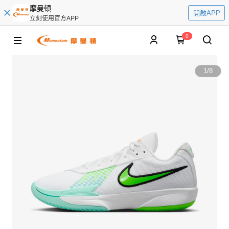
摩曼頓
開啟APP
立刻使用官方APP
0
1
/
8