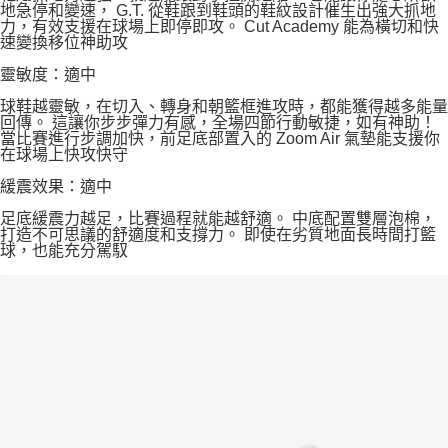
地急停和變速， G.T. 從鞋跟到鞋頭的鞋紋設計催生出強大抓地
力，有效支援在球場上即停即攻。 Cut Academy 能為橫切和快
速變換移位神助攻
靈敏度：適中
球鞋越靈敏，在切入、轉身和朝籃框進攻時，都能獲得越多能量
回傳。 這讓你步步彈力有感，全場四節行動敏捷，如有神助！
當比賽進行步調加快，前足底部置入的 Zoom Air 氣墊能支援你
在球場上快攻快守
緩震效果：適中
足底緩震力越足，比賽過程就能越舒適。 中底配置雙層泡棉，
打造不可思議的舒適度和支撐力。 即使在劣質地面長時間打籃
球，也能充分駕馭