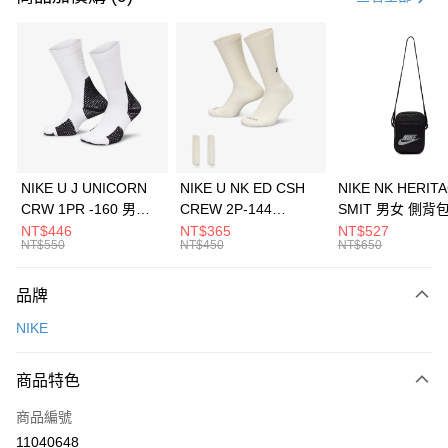
信用卡分期付款
3 期 0 利率 每期
NT$1,200
21家銀行
合作金庫商業銀行
第一商業銀行
LINE Pay
華南商業銀行
彰化商業銀行
Apple Pay
上海商業儲蓄銀行
台北富邦商業銀行
國泰世華商業銀行
兆豐國際商業銀行
悠遊付
臺灣中小企業銀行
台中商業銀行
NIKE U J UNICORN
NIKE U NK ED CSH
NIKE NK HERIT
匯豐（台灣）商業銀行
華泰商業銀行
CRW 1PR -160 男女
CREW 2P-144
SMIT 男女 側背
全盈+PAY
聯邦商業銀行
遠東國際商業銀行
中統襪 FZ3393100
EMBRDY 男女 短統襪
BA5871010
NT$446
NT$365
NT$527
元大商業銀行
永豐商業銀行
NT$550
NT$450
NT$650
AFTEE先享後付
FZ3073133
玉山商業銀行
星展（台灣）商業銀行
相關說明
台新國際商業銀行
中國信託商業銀行
品牌
【關於「AFTEE先享後付」】
台灣樂天信用卡公司
AFTEE先享後付是「在收到商品之後才付款」的支付方式。 讓您購物簡單
運送方式
NIKE
便利好安心！
１．簡單：不需註冊會員、不需綁卡、不需儲值。
7-11取貨(快速到店)
２．便利：只要手機號碼，簡訊認證，即可結帳。
商品特色
每筆NT$100，滿NT$1,500(含以上)免運費
３．安心：先確認商品／服務後，再付款。
商品編號
宅配
【「AFTEE先享後付」結帳流程】
１．於結帳方式選擇「AFTEE先享後付」後，將跳轉至「AFTEE先享後付」
11040648
每筆NT$100，滿NT$1,500(含以上)免運費