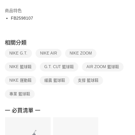
結帳頁面，進行簡訊認證並確認金額後，即可完成結帳。
２．訂單成立數日內，您將收到繳費通知簡訊。
商品特色
付款後門市自取
３．收到繳費通知簡訊後14天內，點擊此簡訊中的連結，可透過四大超商／
FB2598107
每筆NT$100，滿NT$1,500(含以上)免運費
ATM／網路銀行／等多元方式進行付款，方視為交易完成。
※ 請注意：結帳手續完成當下不需立刻繳費，但若您需要取消訂單，請聯絡
購買商品的店家。未經商家同意取消之訂單仍視為有效，需透過AFTEE先享
後付繳納相關費用。
※ 交易是否成功請以「AFTEE先享後付 」之結帳頁面顯示為準，若有關於
相關分類
是否繳費成功／繳費後需取消欲退款等相關疑問，請聯繫「AFTEE先享後付
客戶支援中心」
https://netprotections.freshdesk.com/support/home
NIKE G.T.
NIKE AIR
NIKE ZOOM
【注意事項】
NIKE 籃球鞋
G.T. CUT 籃球鞋
AIR ZOOM 籃球鞋
１．透過由恩沛科技股份有限公司提供之「AFTEE先享後付」服務完成之交
易，需依本服務之必要範圍內提供個人資料，並將交易相關給付款項請求債
權轉讓予恩沛科技股份有限公司。
NIKE 運動鞋
緩震 籃球鞋
支撐 籃球鞋
２．關於個人資料處理事宜，請瀏覽以下網址：
https://aftee.tw/terms/#terms3
專業 籃球鞋
３．未成年的使用者請事先徵得法定代理人或監護人之同意方可使用
「AFTEE先享後付」，若未經同意申辦者引起之損失，本公司不負相關責
任。
一 必買清單 一
４．使用「AFTEE先享後付」時，將依據個別帳號之用戶狀況，依本公司即
時審查核予不同之上限額度；若仍有額度不足之情形，本公司將視審查結果
請求用戶進行身份認證。
５．嚴禁一人註冊多個帳號或使用他人資訊註冊。若發現惡意使用之情形，
恩沛科技股份有限公司將有權停止該用戶之使用額度並採取法律行動。