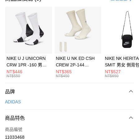
信用卡分期付款
3 期 0 利率 每期
NT$230
21家銀行
合作金庫商業銀行
第一商業銀行
LINE Pay
華南商業銀行
彰化商業銀行
Apple Pay
上海商業儲蓄銀行
台北富邦商業銀行
國泰世華商業銀行
兆豐國際商業銀行
悠遊付
臺灣中小企業銀行
台中商業銀行
NIKE U J UNICORN
NIKE U NK ED CSH
NIKE NK HERIT
匯豐（台灣）商業銀行
華泰商業銀行
CRW 1PR -160 男女
CREW 2P-144
SMIT 男女 側背
全盈+PAY
聯邦商業銀行
遠東國際商業銀行
中統襪 FZ3393100
EMBRDY 男女 短統襪
BA5871010
NT$446
NT$365
NT$527
元大商業銀行
永豐商業銀行
NT$550
NT$450
NT$650
AFTEE先享後付
FZ3073133
玉山商業銀行
星展（台灣）商業銀行
相關說明
台新國際商業銀行
中國信託商業銀行
品牌
【關於「AFTEE先享後付」】
台灣樂天信用卡公司
AFTEE先享後付是「在收到商品之後才付款」的支付方式。 讓您購物簡單
運送方式
ADIDAS
便利好安心！
１．簡單：不需註冊會員、不需綁卡、不需儲值。
7-11取貨(快速到店)
２．便利：只要手機號碼，簡訊認證，即可結帳。
商品特色
每筆NT$100，滿NT$1,500(含以上)免運費
３．安心：先確認商品／服務後，再付款。
商品編號
宅配
【「AFTEE先享後付」結帳流程】
１．於結帳方式選擇「AFTEE先享後付」後，將跳轉至「AFTEE先享後付」
11033468
每筆NT$100，滿NT$1,500(含以上)免運費