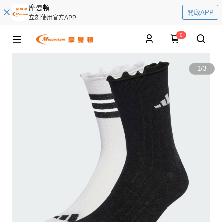
摩曼頓
開啟APP
立刻使用官方APP
0
1
/
3