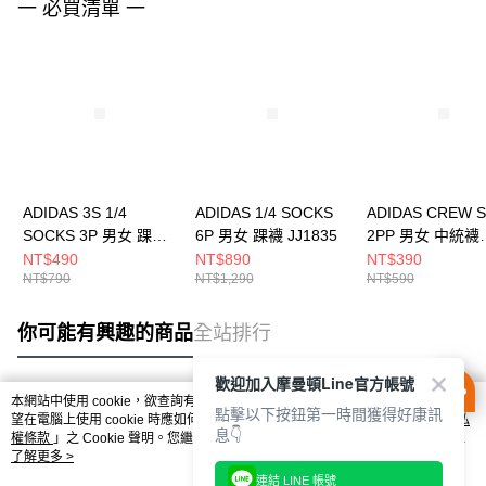
一 必買清單 一
ADIDAS 3S 1/4
ADIDAS 1/4 SOCKS
ADIDAS CREW 
SOCKS 3P 男女 踝襪
6P 男女 踝襪 JJ1835
2PP 男女 中統襪
JV7426
JJ1838
NT$490
NT$890
NT$390
NT$790
NT$1,290
NT$590
你可能有興趣的商品
全站排行
歡迎加入摩曼頓Line官方帳號
本網站中使用 cookie，欲查詢有關本網站使用 cookie 方式之詳情，及若您不希
點擊以下按鈕第一時間獲得好康訊
熱門標籤
望在電腦上使用 cookie 時應如何變更電腦的 cookie 設定，請參閱本網站「
隱私
息👇
權條款
」之 Cookie 聲明。您繼續使用本網站即表示您同意本公司得按本網站使
用條款之 Cookie 聲明使用 cookie。
了解更多 >
連結 LINE 帳號