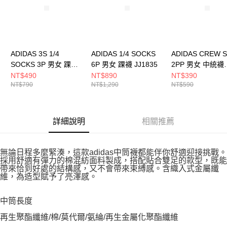
ADIDAS 3S 1/4
ADIDAS 1/4 SOCKS
ADIDAS CREW 
SOCKS 3P 男女 踝襪
6P 男女 踝襪 JJ1835
2PP 男女 中統襪
JV7426
JJ1838
NT$490
NT$890
NT$390
NT$790
NT$1,290
NT$590
詳細說明
相關推薦
無論日程多麼緊湊，這款adidas中筒襪都能伴你舒適迎接挑戰。
採用舒適有彈力的棉混紡面料製成，搭配貼合雙足的款型，既能
帶來恰到好處的結構感，又不會帶來束縛感。含織入式金屬纖
維，為造型賦予了亮澤感。
中筒長度
再生聚酯纖維/棉/莫代爾/氨綸/再生金屬化聚酯纖維