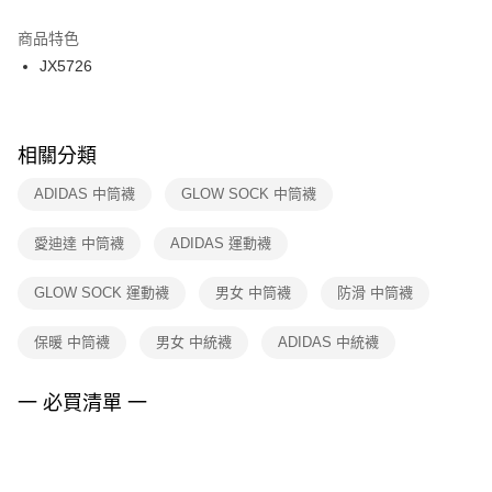
結帳頁面，進行簡訊認證並確認金額後，即可完成結帳。
２．訂單成立數日內，您將收到繳費通知簡訊。
商品特色
付款後門市自取
３．收到繳費通知簡訊後14天內，點擊此簡訊中的連結，可透過四大超商／
JX5726
每筆NT$100，滿NT$1,500(含以上)免運費
ATM／網路銀行／等多元方式進行付款，方視為交易完成。
※ 請注意：結帳手續完成當下不需立刻繳費，但若您需要取消訂單，請聯絡
購買商品的店家。未經商家同意取消之訂單仍視為有效，需透過AFTEE先享
後付繳納相關費用。
※ 交易是否成功請以「AFTEE先享後付 」之結帳頁面顯示為準，若有關於
相關分類
是否繳費成功／繳費後需取消欲退款等相關疑問，請聯繫「AFTEE先享後付
客戶支援中心」
https://netprotections.freshdesk.com/support/home
ADIDAS 中筒襪
GLOW SOCK 中筒襪
【注意事項】
愛迪達 中筒襪
ADIDAS 運動襪
１．透過由恩沛科技股份有限公司提供之「AFTEE先享後付」服務完成之交
易，需依本服務之必要範圍內提供個人資料，並將交易相關給付款項請求債
權轉讓予恩沛科技股份有限公司。
GLOW SOCK 運動襪
男女 中筒襪
防滑 中筒襪
２．關於個人資料處理事宜，請瀏覽以下網址：
https://aftee.tw/terms/#terms3
保暖 中筒襪
男女 中統襪
ADIDAS 中統襪
３．未成年的使用者請事先徵得法定代理人或監護人之同意方可使用
「AFTEE先享後付」，若未經同意申辦者引起之損失，本公司不負相關責
任。
一 必買清單 一
４．使用「AFTEE先享後付」時，將依據個別帳號之用戶狀況，依本公司即
時審查核予不同之上限額度；若仍有額度不足之情形，本公司將視審查結果
請求用戶進行身份認證。
５．嚴禁一人註冊多個帳號或使用他人資訊註冊。若發現惡意使用之情形，
恩沛科技股份有限公司將有權停止該用戶之使用額度並採取法律行動。