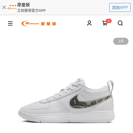
摩曼頓
開啟APP
立刻使用官方APP
0
1
/
8