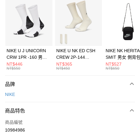
信用卡分期付款
3 期 0 利率 每期
NT$1,466
21家銀行
合作金庫商業銀行
第一商業銀行
LINE Pay
華南商業銀行
彰化商業銀行
Apple Pay
上海商業儲蓄銀行
台北富邦商業銀行
國泰世華商業銀行
兆豐國際商業銀行
悠遊付
臺灣中小企業銀行
台中商業銀行
NIKE U J UNICORN
NIKE U NK ED CSH
NIKE NK HERIT
匯豐（台灣）商業銀行
華泰商業銀行
CRW 1PR -160 男女
CREW 2P-144
SMIT 男女 側背
全盈+PAY
聯邦商業銀行
遠東國際商業銀行
中統襪 FZ3393100
EMBRDY 男女 短統襪
BA5871010
NT$446
NT$365
NT$527
元大商業銀行
永豐商業銀行
NT$550
NT$450
NT$650
AFTEE先享後付
FZ3073133
玉山商業銀行
星展（台灣）商業銀行
相關說明
台新國際商業銀行
中國信託商業銀行
品牌
【關於「AFTEE先享後付」】
台灣樂天信用卡公司
AFTEE先享後付是「在收到商品之後才付款」的支付方式。 讓您購物簡單
運送方式
NIKE
便利好安心！
１．簡單：不需註冊會員、不需綁卡、不需儲值。
7-11取貨(快速到店)
２．便利：只要手機號碼，簡訊認證，即可結帳。
商品特色
每筆NT$100，滿NT$1,500(含以上)免運費
３．安心：先確認商品／服務後，再付款。
商品編號
宅配
【「AFTEE先享後付」結帳流程】
１．於結帳方式選擇「AFTEE先享後付」後，將跳轉至「AFTEE先享後付」
10984986
每筆NT$100，滿NT$1,500(含以上)免運費
結帳頁面，進行簡訊認證並確認金額後，即可完成結帳。