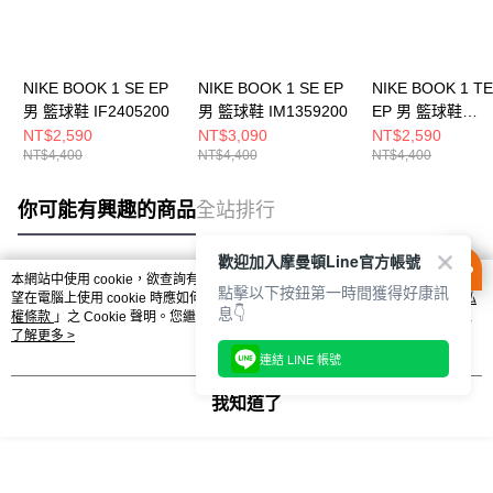
NIKE BOOK 1 SE EP
NIKE BOOK 1 SE EP
NIKE BOOK 1 T
男 籃球鞋 IF2405200
男 籃球鞋 IM1359200
EP 男 籃球鞋
IB8053800
NT$2,590
NT$3,090
NT$2,590
NT$4,400
NT$4,400
NT$4,400
你可能有興趣的商品
全站排行
歡迎加入摩曼頓Line官方帳號
本網站中使用 cookie，欲查詢有關本網站使用 cookie 方式之詳情，及若您不希
點擊以下按鈕第一時間獲得好康訊
熱門標籤
望在電腦上使用 cookie 時應如何變更電腦的 cookie 設定，請參閱本網站「
隱私
息👇
權條款
」之 Cookie 聲明。您繼續使用本網站即表示您同意本公司得按本網站使
用條款之 Cookie 聲明使用 cookie。
了解更多 >
連結 LINE 帳號
我知道了