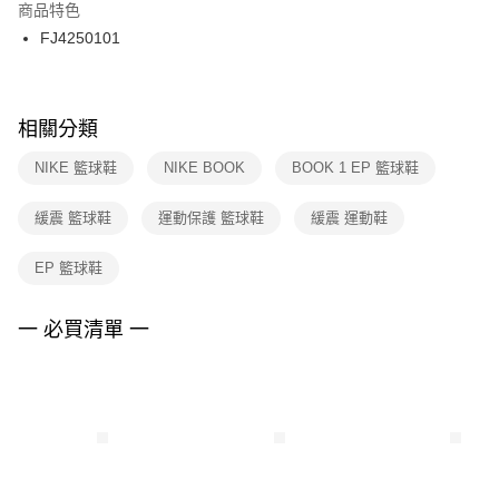
２．訂單成立數日內，您將收到繳費通知簡訊。
商品特色
付款後門市自取
３．收到繳費通知簡訊後14天內，點擊此簡訊中的連結，可透過四大超商／
FJ4250101
每筆NT$100，滿NT$1,500(含以上)免運費
ATM／網路銀行／等多元方式進行付款，方視為交易完成。
※ 請注意：結帳手續完成當下不需立刻繳費，但若您需要取消訂單，請聯絡
購買商品的店家。未經商家同意取消之訂單仍視為有效，需透過AFTEE先享
後付繳納相關費用。
※ 交易是否成功請以「AFTEE先享後付 」之結帳頁面顯示為準，若有關於
相關分類
是否繳費成功／繳費後需取消欲退款等相關疑問，請聯繫「AFTEE先享後付
客戶支援中心」
https://netprotections.freshdesk.com/support/home
NIKE 籃球鞋
NIKE BOOK
BOOK 1 EP 籃球鞋
【注意事項】
緩震 籃球鞋
運動保護 籃球鞋
緩震 運動鞋
１．透過由恩沛科技股份有限公司提供之「AFTEE先享後付」服務完成之交
易，需依本服務之必要範圍內提供個人資料，並將交易相關給付款項請求債
權轉讓予恩沛科技股份有限公司。
EP 籃球鞋
２．關於個人資料處理事宜，請瀏覽以下網址：
https://aftee.tw/terms/#terms3
３．未成年的使用者請事先徵得法定代理人或監護人之同意方可使用
一 必買清單 一
「AFTEE先享後付」，若未經同意申辦者引起之損失，本公司不負相關責
任。
４．使用「AFTEE先享後付」時，將依據個別帳號之用戶狀況，依本公司即
時審查核予不同之上限額度；若仍有額度不足之情形，本公司將視審查結果
請求用戶進行身份認證。
５．嚴禁一人註冊多個帳號或使用他人資訊註冊。若發現惡意使用之情形，
恩沛科技股份有限公司將有權停止該用戶之使用額度並採取法律行動。