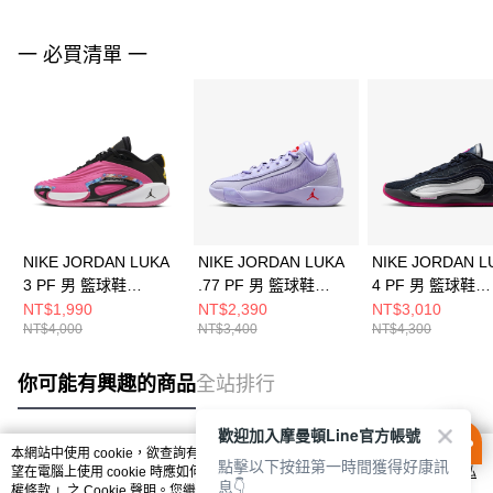
一 必買清單 一
NIKE JORDAN LUKA
NIKE JORDAN LUKA
NIKE JORDAN L
3 PF 男 籃球鞋
.77 PF 男 籃球鞋
4 PF 男 籃球鞋
FQ1285600
HF0819500
HF0824400
NT$1,990
NT$2,390
NT$3,010
NT$4,000
NT$3,400
NT$4,300
你可能有興趣的商品
全站排行
歡迎加入摩曼頓Line官方帳號
本網站中使用 cookie，欲查詢有關本網站使用 cookie 方式之詳情，及若您不希
點擊以下按鈕第一時間獲得好康訊
熱門標籤
望在電腦上使用 cookie 時應如何變更電腦的 cookie 設定，請參閱本網站「
隱私
息👇
權條款
」之 Cookie 聲明。您繼續使用本網站即表示您同意本公司得按本網站使