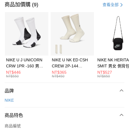
信用卡一次付款
商品加價購 (9)
查看全部
信用卡分期付款
3 期 0 利率 每期
NT$1,333
21家銀行
合作金庫商業銀行
第一商業銀行
LINE Pay
華南商業銀行
彰化商業銀行
Apple Pay
上海商業儲蓄銀行
台北富邦商業銀行
國泰世華商業銀行
兆豐國際商業銀行
悠遊付
臺灣中小企業銀行
台中商業銀行
NIKE U J UNICORN
NIKE U NK ED CSH
NIKE NK HERIT
匯豐（台灣）商業銀行
華泰商業銀行
CRW 1PR -160 男女
CREW 2P-144
SMIT 男女 側背
全盈+PAY
聯邦商業銀行
遠東國際商業銀行
中統襪 FZ3393100
EMBRDY 男女 短統襪
BA5871010
NT$446
NT$365
NT$527
元大商業銀行
永豐商業銀行
NT$550
NT$450
NT$650
AFTEE先享後付
FZ3073133
玉山商業銀行
星展（台灣）商業銀行
相關說明
台新國際商業銀行
中國信託商業銀行
品牌
【關於「AFTEE先享後付」】
台灣樂天信用卡公司
AFTEE先享後付是「在收到商品之後才付款」的支付方式。 讓您購物簡單
運送方式
NIKE
便利好安心！
１．簡單：不需註冊會員、不需綁卡、不需儲值。
7-11取貨(快速到店)
２．便利：只要手機號碼，簡訊認證，即可結帳。
商品特色
每筆NT$100，滿NT$1,500(含以上)免運費
３．安心：先確認商品／服務後，再付款。
商品編號
宅配
【「AFTEE先享後付」結帳流程】