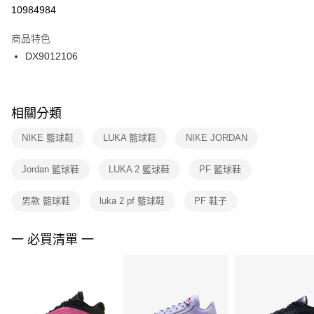
１．於結帳方式選擇「AFTEE先享後付」後，將跳轉至「AFTEE先享後付」
10984984
每筆NT$100，滿NT$1,500(含以上)免運費
結帳頁面，進行簡訊認證並確認金額後，即可完成結帳。
２．訂單成立數日內，您將收到繳費通知簡訊。
商品特色
付款後門市自取
３．收到繳費通知簡訊後14天內，點擊此簡訊中的連結，可透過四大超商／
DX9012106
每筆NT$100，滿NT$1,500(含以上)免運費
ATM／網路銀行／等多元方式進行付款，方視為交易完成。
※ 請注意：結帳手續完成當下不需立刻繳費，但若您需要取消訂單，請聯絡
購買商品的店家。未經商家同意取消之訂單仍視為有效，需透過AFTEE先享
後付繳納相關費用。
※ 交易是否成功請以「AFTEE先享後付 」之結帳頁面顯示為準，若有關於
相關分類
是否繳費成功／繳費後需取消欲退款等相關疑問，請聯繫「AFTEE先享後付
客戶支援中心」
https://netprotections.freshdesk.com/support/home
NIKE 籃球鞋
LUKA 籃球鞋
NIKE JORDAN
【注意事項】
Jordan 籃球鞋
LUKA 2 籃球鞋
PF 籃球鞋
１．透過由恩沛科技股份有限公司提供之「AFTEE先享後付」服務完成之交
易，需依本服務之必要範圍內提供個人資料，並將交易相關給付款項請求債
權轉讓予恩沛科技股份有限公司。
男款 籃球鞋
luka 2 pf 籃球鞋
PF 鞋子
２．關於個人資料處理事宜，請瀏覽以下網址：
https://aftee.tw/terms/#terms3
３．未成年的使用者請事先徵得法定代理人或監護人之同意方可使用
一 必買清單 一
「AFTEE先享後付」，若未經同意申辦者引起之損失，本公司不負相關責
任。
４．使用「AFTEE先享後付」時，將依據個別帳號之用戶狀況，依本公司即
時審查核予不同之上限額度；若仍有額度不足之情形，本公司將視審查結果
請求用戶進行身份認證。
５．嚴禁一人註冊多個帳號或使用他人資訊註冊。若發現惡意使用之情形，