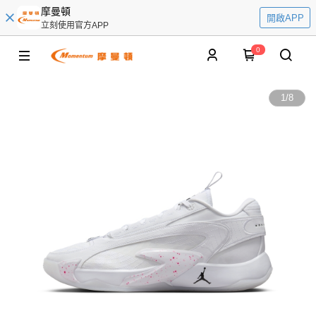
摩曼頓
開啟APP
立刻使用官方APP
0
1
/
8