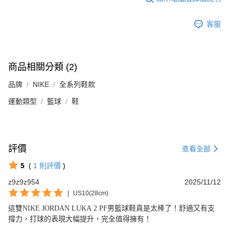
客服
商品相關分類 (2)
品牌
NIKE
全系列鞋款
運動類型
籃球
鞋
評價
查看全部
5
(
1
則評價
)
z9z9z954
2025/11/12
|
US10(28cm)
這雙NIKE JORDAN LUKA 2 PF男籃球鞋真是太棒了！舒適又有支
撐力，打球的表現大幅提升，完全值得擁有！