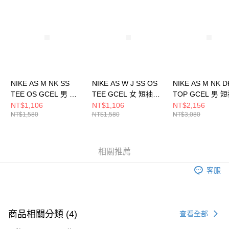
請求用戶進行身份認證。
５．嚴禁一人註冊多個帳號或使用他人資訊註冊。若發現惡意使用之情形，
恩沛科技股份有限公司將有權停止該用戶之使用額度並採取法律行動。
NIKE AS M NK SS
NIKE AS W J SS OS
NIKE AS M NK D
TEE OS GCEL 男 短
TEE GCEL 女 短袖上
TOP GCEL 男 
袖上衣 IH9269010
衣 II0489100
衣 IH9267010
NT$1,106
NT$1,106
NT$2,156
NT$1,580
NT$1,580
NT$3,080
相關推薦
客服
商品相關分類 (4)
查看全部