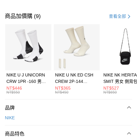
付款方式
信用卡一次付款
商品加價購 (9)
查看全部
信用卡分期付款
3 期 0 利率 每期
NT$526
21家銀行
合作金庫商業銀行
第一商業銀行
LINE Pay
華南商業銀行
彰化商業銀行
Apple Pay
上海商業儲蓄銀行
台北富邦商業銀行
國泰世華商業銀行
兆豐國際商業銀行
悠遊付
臺灣中小企業銀行
台中商業銀行
NIKE U J UNICORN
NIKE U NK ED CSH
NIKE NK HERIT
匯豐（台灣）商業銀行
華泰商業銀行
CRW 1PR -160 男女
CREW 2P-144
SMIT 男女 側背
全盈+PAY
聯邦商業銀行
遠東國際商業銀行
中統襪 FZ3393100
EMBRDY 男女 短統襪
BA5871010
NT$446
NT$365
NT$527
元大商業銀行
永豐商業銀行
NT$550
NT$450
NT$650
AFTEE先享後付
FZ3073133
玉山商業銀行
星展（台灣）商業銀行
相關說明
台新國際商業銀行
中國信託商業銀行
品牌
【關於「AFTEE先享後付」】
台灣樂天信用卡公司
AFTEE先享後付是「在收到商品之後才付款」的支付方式。 讓您購物簡單
運送方式
NIKE
便利好安心！
１．簡單：不需註冊會員、不需綁卡、不需儲值。
7-11取貨(快速到店)
２．便利：只要手機號碼，簡訊認證，即可結帳。
商品特色
每筆NT$100，滿NT$1,500(含以上)免運費
３．安心：先確認商品／服務後，再付款。