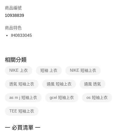
商品編號
宅配
【「AFTEE先享後付」結帳流程】
１．於結帳方式選擇「AFTEE先享後付」後，將跳轉至「AFTEE先享後付」
10938839
每筆NT$100，滿NT$1,500(含以上)免運費
結帳頁面，進行簡訊認證並確認金額後，即可完成結帳。
２．訂單成立數日內，您將收到繳費通知簡訊。
商品特色
３．收到繳費通知簡訊後14天內，點擊此簡訊中的連結，可透過四大超商／
IH0833045
ATM／網路銀行／等多元方式進行付款，方視為交易完成。
※ 請注意：結帳手續完成當下不需立刻繳費，但若您需要取消訂單，請聯絡
購買商品的店家。未經商家同意取消之訂單仍視為有效，需透過AFTEE先享
後付繳納相關費用。
※ 交易是否成功請以「AFTEE先享後付 」之結帳頁面顯示為準，若有關於
相關分類
是否繳費成功／繳費後需取消欲退款等相關疑問，請聯繫「AFTEE先享後付
客戶支援中心」
https://netprotections.freshdesk.com/support/home
NIKE 上衣
短袖 上衣
NIKE 短袖上衣
【注意事項】
透氣 短袖上衣
通風 短袖上衣
通風 透氣
１．透過由恩沛科技股份有限公司提供之「AFTEE先享後付」服務完成之交
易，需依本服務之必要範圍內提供個人資料，並將交易相關給付款項請求債
權轉讓予恩沛科技股份有限公司。
as m j 短袖上衣
gcel 短袖上衣
os 短袖上衣
２．關於個人資料處理事宜，請瀏覽以下網址：
https://aftee.tw/terms/#terms3
TEE 短袖上衣
３．未成年的使用者請事先徵得法定代理人或監護人之同意方可使用
「AFTEE先享後付」，若未經同意申辦者引起之損失，本公司不負相關責
任。
一 必買清單 一
４．使用「AFTEE先享後付」時，將依據個別帳號之用戶狀況，依本公司即
時審查核予不同之上限額度；若仍有額度不足之情形，本公司將視審查結果