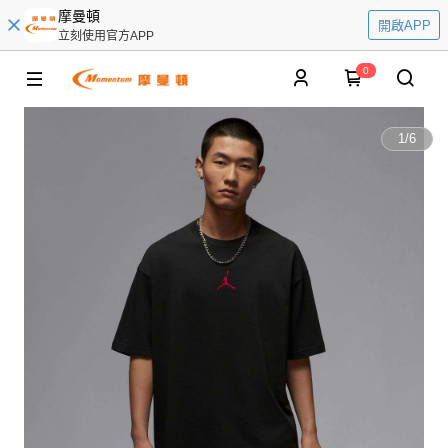
摩曼頓
開啟APP
立刻使用官方APP
0
1
/
6