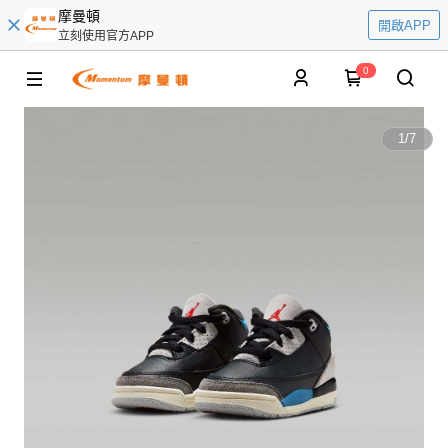
摩曼頓
開啟APP
立刻使用官方APP
0
1
/
7