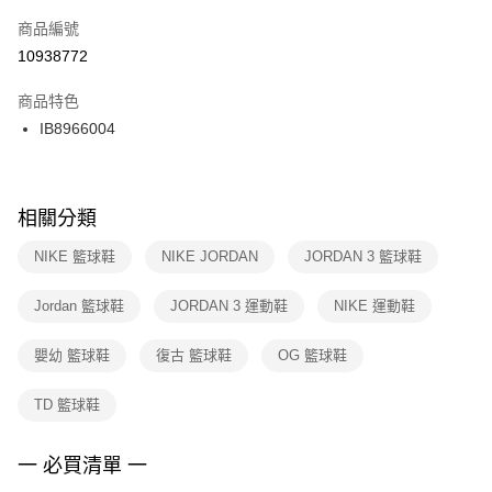
商品編號
宅配
【「AFTEE先享後付」結帳流程】
１．於結帳方式選擇「AFTEE先享後付」後，將跳轉至「AFTEE先享後付」
10938772
每筆NT$100，滿NT$1,500(含以上)免運費
結帳頁面，進行簡訊認證並確認金額後，即可完成結帳。
２．訂單成立數日內，您將收到繳費通知簡訊。
商品特色
３．收到繳費通知簡訊後14天內，點擊此簡訊中的連結，可透過四大超商／
IB8966004
ATM／網路銀行／等多元方式進行付款，方視為交易完成。
※ 請注意：結帳手續完成當下不需立刻繳費，但若您需要取消訂單，請聯絡
購買商品的店家。未經商家同意取消之訂單仍視為有效，需透過AFTEE先享
後付繳納相關費用。
※ 交易是否成功請以「AFTEE先享後付 」之結帳頁面顯示為準，若有關於
相關分類
是否繳費成功／繳費後需取消欲退款等相關疑問，請聯繫「AFTEE先享後付
客戶支援中心」
https://netprotections.freshdesk.com/support/home
NIKE 籃球鞋
NIKE JORDAN
JORDAN 3 籃球鞋
【注意事項】
Jordan 籃球鞋
JORDAN 3 運動鞋
NIKE 運動鞋
１．透過由恩沛科技股份有限公司提供之「AFTEE先享後付」服務完成之交
易，需依本服務之必要範圍內提供個人資料，並將交易相關給付款項請求債
權轉讓予恩沛科技股份有限公司。
嬰幼 籃球鞋
復古 籃球鞋
OG 籃球鞋
２．關於個人資料處理事宜，請瀏覽以下網址：
https://aftee.tw/terms/#terms3
TD 籃球鞋
３．未成年的使用者請事先徵得法定代理人或監護人之同意方可使用
「AFTEE先享後付」，若未經同意申辦者引起之損失，本公司不負相關責
任。
一 必買清單 一
４．使用「AFTEE先享後付」時，將依據個別帳號之用戶狀況，依本公司即
時審查核予不同之上限額度；若仍有額度不足之情形，本公司將視審查結果