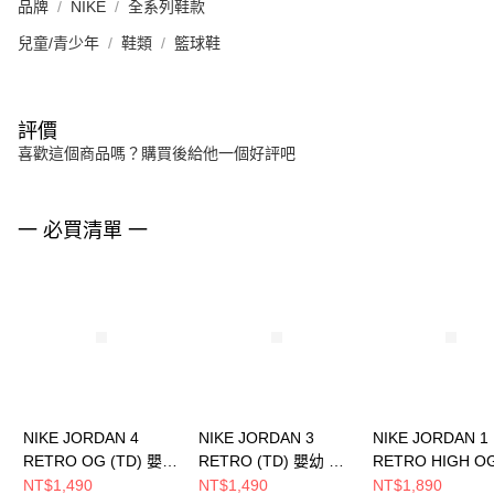
品牌
NIKE
全系列鞋款
兒童/青少年
鞋類
籃球鞋
評價
喜歡這個商品嗎？購買後給他一個好評吧
一 必買清單 一
NIKE JORDAN 4
NIKE JORDAN 3
NIKE JORDAN 1
RETRO OG (TD) 嬰幼
RETRO (TD) 嬰幼 籃
RETRO HIGH O
籃球鞋 IB4387100
球鞋 DM0968202
(TD) 嬰幼 籃球鞋
NT$1,490
NT$1,490
NT$1,890