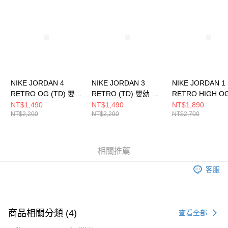
請求用戶進行身份認證。
５．嚴禁一人註冊多個帳號或使用他人資訊註冊。若發現惡意使用之情形，
恩沛科技股份有限公司將有權停止該用戶之使用額度並採取法律行動。
NIKE JORDAN 4
NIKE JORDAN 3
NIKE JORDAN 1
RETRO OG (TD) 嬰幼
RETRO (TD) 嬰幼 籃
RETRO HIGH O
籃球鞋 IB4387100
球鞋 DM0968202
(TD) 嬰幼 籃球鞋
NT$1,490
NT$1,490
NT$1,890
NT$2,200
NT$2,200
NT$2,700
FD1413402
相關推薦
客服
商品相關分類 (4)
查看全部