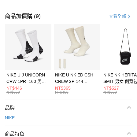
付款方式
信用卡一次付款
商品加價購 (9)
查看全部
信用卡分期付款
3 期 0 利率 每期
NT$733
21家銀行
合作金庫商業銀行
第一商業銀行
LINE Pay
華南商業銀行
彰化商業銀行
Apple Pay
上海商業儲蓄銀行
台北富邦商業銀行
國泰世華商業銀行
兆豐國際商業銀行
悠遊付
臺灣中小企業銀行
台中商業銀行
NIKE U J UNICORN
NIKE U NK ED CSH
NIKE NK HERIT
匯豐（台灣）商業銀行
華泰商業銀行
CRW 1PR -160 男女
CREW 2P-144
SMIT 男女 側背
全盈+PAY
聯邦商業銀行
遠東國際商業銀行
中統襪 FZ3393100
EMBRDY 男女 短統襪
BA5871010
NT$446
NT$365
NT$527
元大商業銀行
永豐商業銀行
NT$550
NT$450
NT$650
AFTEE先享後付
FZ3073133
玉山商業銀行
星展（台灣）商業銀行
相關說明
台新國際商業銀行
中國信託商業銀行
品牌
【關於「AFTEE先享後付」】
台灣樂天信用卡公司
AFTEE先享後付是「在收到商品之後才付款」的支付方式。 讓您購物簡單
運送方式
NIKE
便利好安心！
１．簡單：不需註冊會員、不需綁卡、不需儲值。
7-11取貨(快速到店)
２．便利：只要手機號碼，簡訊認證，即可結帳。
商品特色
每筆NT$100，滿NT$1,500(含以上)免運費
３．安心：先確認商品／服務後，再付款。