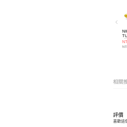
NI
T
球
NT
NT
相關
評價
喜歡這