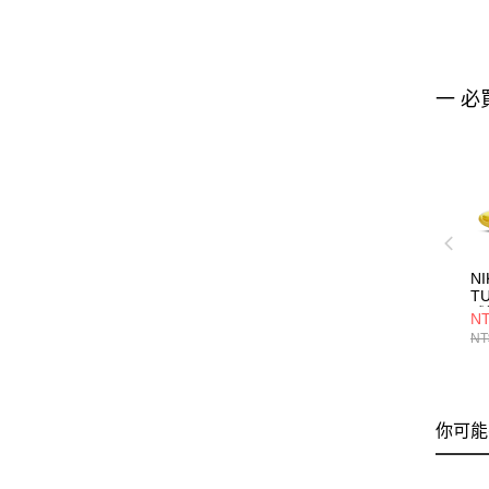
一 必
NI
T
球
NT
NT
你可能