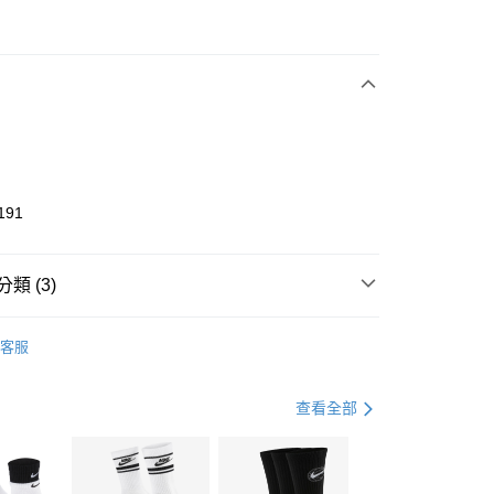
次付款
期付款
0 利率 每期
NT$1,833
21家銀行
庫商業銀行
第一商業銀行
業銀行
彰化商業銀行
業儲蓄銀行
台北富邦商業銀行
華商業銀行
兆豐國際商業銀行
191
小企業銀行
台中商業銀行
台灣）商業銀行
華泰商業銀行
業銀行
遠東國際商業銀行
類 (3)
業銀行
永豐商業銀行
享後付
業銀行
星展（台灣）商業銀行
KE
全系列鞋款
客服
際商業銀行
中國信託商業銀行
FTEE先享後付」】
鞋類
籃球鞋
天信用卡公司
先享後付是「在收到商品之後才付款」的支付方式。 讓您購物簡單
心！
籃球
鞋
查看全部
：不需註冊會員、不需綁卡、不需儲值。
：只要手機號碼，簡訊認證，即可結帳。
(快速到店)
：先確認商品／服務後，再付款。
00，滿NT$1,500(含以上)免運費