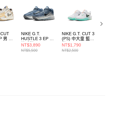
一人註冊多個帳號或使用他人資訊註冊。若發現惡意使用之情
科技股份有限公司將有權停止該用戶之使用額度並採取法律行
. CUT
NIKE G.T.
NIKE G.T. CUT 3
NIKE G.T. CUT 3
P 男 籃
HUSTLE 3 EP 男
(PS) 中大童 籃球
(GS) 大童 籃球鞋
籃球鞋
鞋 FD7034106
FD7033104
NT$3,890
NT$1,790
NT$2,190
91
FV5952402
NT$5,500
NT$2,500
NT$3,100