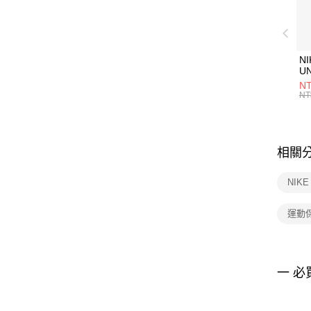
NI
U
1P
NT
統
NT
相關
NIK
運動
一 必