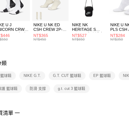
【「AFT
宅配
１．於結帳
付」結帳
每筆NT$1
２．訂單
３．收到繳
KE U J
NIKE U NK ED
NIKE NK
NIKE U N
／ATM／
NICORN CRW
CSH CREW 2P-
HERITAGE S
PLS CSH 
※ 請注意
R -160 男女 中
144 EMBRDY 男
SMIT 男女 側背包
144 DBL
$446
NT$365
NT$527
NT$284
絡購買商品
襪 FZ3393100
女 短統襪
BA5871010
襪 DH405
$550
NT$450
NT$650
NT$350
先享後付
FZ3073133
※ 交易是
是否繳費成
付客戶支
分類
【注意事
１．透過由
E 籃球鞋
NIKE G.T.
G.T. CUT 籃球鞋
EP 籃球鞋
NI
交易，需
求債權轉
２．關於
保護 籃球鞋
防滑 支撐
g.t. cut 3 籃球鞋
https://aft
３．未成
「AFTE
任。
買清單 一
４．使用「
即時審查
結果請求