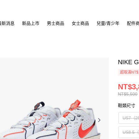
最新消息
新品上市
男士商品
女士商品
兒童/青少年
配件
NIKE G
超取滿NT$
NT$3,
NT$5,500
鞋類尺寸
US7（2
US8.5