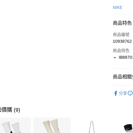
信用卡一
NIKE
信用卡分
商品特色
3 期 
商品編號
合作金
LINE Pay
10938762
華南商
Apple Pay
上海商
商品特色
國泰世
IB8870
悠遊付
臺灣中
匯豐（
全盈+PAY
聯邦商
商品相關分
元大商
AFTEE先
玉山商
品牌
NI
相關說明
分享
台新國
【關於「A
男性商品
台灣樂
AFTEE
便利好安
運動類型
運送方式
價購 (9)
１．簡單
２．便利
7-11取貨
３．安心
每筆NT$1