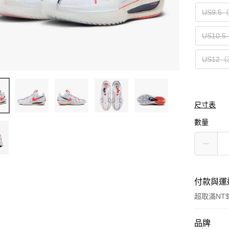
US9.5
US10.5
US12（
尺寸表
數量
付款與運
超取滿NT$
付款方式
品牌