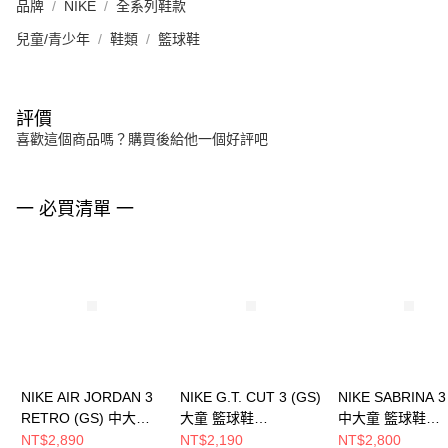
品牌
NIKE
全系列鞋款
兒童/青少年
鞋類
籃球鞋
評價
喜歡這個商品嗎？購買後給他一個好評吧
一 必買清單 一
NIKE AIR JORDAN 3
NIKE G.T. CUT 3 (GS)
NIKE SABRINA 3
RETRO (GS) 中大童
大童 籃球鞋
中大童 籃球鞋
籃球鞋 DM0967101
FD7033104
IB3088500
NT$2,890
NT$2,190
NT$2,800