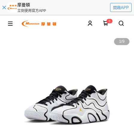
摩曼頓
開啟APP
立刻使用官方APP
0
1
/
9