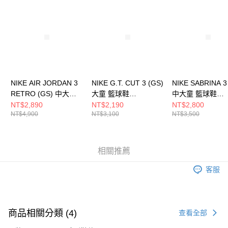
請求用戶進行身份認證。
５．嚴禁一人註冊多個帳號或使用他人資訊註冊。若發現惡意使用之情形，
恩沛科技股份有限公司將有權停止該用戶之使用額度並採取法律行動。
NIKE AIR JORDAN 3
NIKE G.T. CUT 3 (GS)
NIKE SABRINA 3
RETRO (GS) 中大童
大童 籃球鞋
中大童 籃球鞋
籃球鞋 DM0967101
FD7033104
IB3088500
NT$2,890
NT$2,190
NT$2,800
NT$4,900
NT$3,100
NT$3,500
相關推薦
客服
商品相關分類 (4)
查看全部