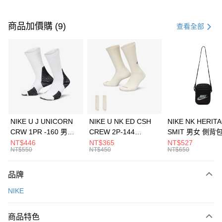
付款方式
信用卡一次付款
商品加價購 (9)
查看全部
信用卡分期付款
3 期 0 利率 每期
NT$966
21家銀行
合作金庫商業銀行
第一商業銀行
LINE Pay
華南商業銀行
彰化商業銀行
Apple Pay
上海商業儲蓄銀行
台北富邦商業銀行
國泰世華商業銀行
兆豐國際商業銀行
悠遊付
臺灣中小企業銀行
台中商業銀行
NIKE U J UNICORN
NIKE U NK ED CSH
NIKE NK HERIT
匯豐（台灣）商業銀行
華泰商業銀行
CRW 1PR -160 男女
CREW 2P-144
SMIT 男女 側背
全盈+PAY
聯邦商業銀行
遠東國際商業銀行
中統襪 FZ3393100
EMBRDY 男女 短統襪
BA5871010
NT$446
NT$365
NT$527
元大商業銀行
永豐商業銀行
NT$550
NT$450
NT$650
AFTEE先享後付
FZ3073133
玉山商業銀行
星展（台灣）商業銀行
相關說明
台新國際商業銀行
中國信託商業銀行
品牌
【關於「AFTEE先享後付」】
台灣樂天信用卡公司
AFTEE先享後付是「在收到商品之後才付款」的支付方式。 讓您購物簡單
運送方式
NIKE
便利好安心！
１．簡單：不需註冊會員、不需綁卡、不需儲值。
7-11取貨(快速到店)
２．便利：只要手機號碼，簡訊認證，即可結帳。
商品特色
每筆NT$100，滿NT$1,500(含以上)免運費
３．安心：先確認商品／服務後，再付款。