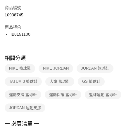
商品編號
宅配
【「AFTEE先享後付」結帳流程】
１．於結帳方式選擇「AFTEE先享後付」後，將跳轉至「AFTEE先享後付」
10938745
每筆NT$100，滿NT$1,500(含以上)免運費
結帳頁面，進行簡訊認證並確認金額後，即可完成結帳。
２．訂單成立數日內，您將收到繳費通知簡訊。
商品特色
３．收到繳費通知簡訊後14天內，點擊此簡訊中的連結，可透過四大超商／
IB8151100
ATM／網路銀行／等多元方式進行付款，方視為交易完成。
※ 請注意：結帳手續完成當下不需立刻繳費，但若您需要取消訂單，請聯絡
購買商品的店家。未經商家同意取消之訂單仍視為有效，需透過AFTEE先享
後付繳納相關費用。
※ 交易是否成功請以「AFTEE先享後付 」之結帳頁面顯示為準，若有關於
相關分類
是否繳費成功／繳費後需取消欲退款等相關疑問，請聯繫「AFTEE先享後付
客戶支援中心」
https://netprotections.freshdesk.com/support/home
NIKE 籃球鞋
NIKE JORDAN
JORDAN 籃球鞋
【注意事項】
TATUM 3 籃球鞋
大童 籃球鞋
GS 籃球鞋
１．透過由恩沛科技股份有限公司提供之「AFTEE先享後付」服務完成之交
易，需依本服務之必要範圍內提供個人資料，並將交易相關給付款項請求債
權轉讓予恩沛科技股份有限公司。
運動支撐 籃球鞋
運動保護 籃球鞋
籃球運動 籃球鞋
２．關於個人資料處理事宜，請瀏覽以下網址：
https://aftee.tw/terms/#terms3
JORDAN 運動支撐
３．未成年的使用者請事先徵得法定代理人或監護人之同意方可使用
「AFTEE先享後付」，若未經同意申辦者引起之損失，本公司不負相關責
任。
一 必買清單 一
４．使用「AFTEE先享後付」時，將依據個別帳號之用戶狀況，依本公司即
時審查核予不同之上限額度；若仍有額度不足之情形，本公司將視審查結果