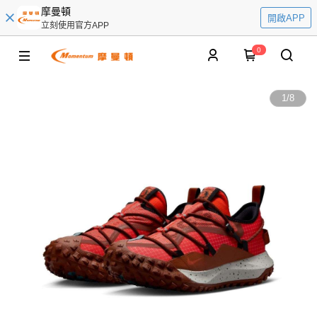
摩曼頓
開啟APP
立刻使用官方APP
0
1
/
8