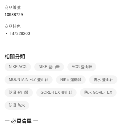
商品編號
宅配
【「AFTEE先享後付」結帳流程】
１．於結帳方式選擇「AFTEE先享後付」後，將跳轉至「AFTEE先享後付」
10938729
每筆NT$100，滿NT$1,500(含以上)免運費
結帳頁面，進行簡訊認證並確認金額後，即可完成結帳。
２．訂單成立數日內，您將收到繳費通知簡訊。
商品特色
３．收到繳費通知簡訊後14天內，點擊此簡訊中的連結，可透過四大超商／
IB7328200
ATM／網路銀行／等多元方式進行付款，方視為交易完成。
※ 請注意：結帳手續完成當下不需立刻繳費，但若您需要取消訂單，請聯絡
購買商品的店家。未經商家同意取消之訂單仍視為有效，需透過AFTEE先享
後付繳納相關費用。
※ 交易是否成功請以「AFTEE先享後付 」之結帳頁面顯示為準，若有關於
相關分類
是否繳費成功／繳費後需取消欲退款等相關疑問，請聯繫「AFTEE先享後付
客戶支援中心」
https://netprotections.freshdesk.com/support/home
NIKE ACG
NIKE 登山鞋
ACG 登山鞋
【注意事項】
MOUNTAIN FLY 登山鞋
NIKE 運動鞋
防水 登山鞋
１．透過由恩沛科技股份有限公司提供之「AFTEE先享後付」服務完成之交
易，需依本服務之必要範圍內提供個人資料，並將交易相關給付款項請求債
權轉讓予恩沛科技股份有限公司。
防滑 登山鞋
GORE-TEX 登山鞋
防水 GORE-TEX
２．關於個人資料處理事宜，請瀏覽以下網址：
https://aftee.tw/terms/#terms3
防滑 防水
３．未成年的使用者請事先徵得法定代理人或監護人之同意方可使用
「AFTEE先享後付」，若未經同意申辦者引起之損失，本公司不負相關責
任。
一 必買清單 一
４．使用「AFTEE先享後付」時，將依據個別帳號之用戶狀況，依本公司即
時審查核予不同之上限額度；若仍有額度不足之情形，本公司將視審查結果