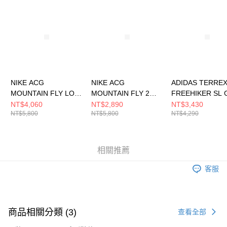
請求用戶進行身份認證。
５．嚴禁一人註冊多個帳號或使用他人資訊註冊。若發現惡意使用之情形，
恩沛科技股份有限公司將有權停止該用戶之使用額度並採取法律行動。
NIKE ACG
NIKE ACG
ADIDAS TERRE
MOUNTAIN FLY LOW
MOUNTAIN FLY 2
FREEHIKER SL 
GTX SE 男 登山鞋
LOW 男 休閒鞋
男 登山鞋 KI5163
NT$4,060
NT$2,890
NT$3,430
NT$5,800
NT$5,800
NT$4,290
IB7328002
HF5700121
相關推薦
客服
商品相關分類 (3)
查看全部