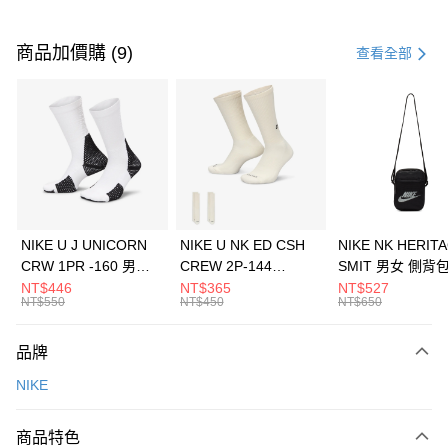
付款方式
信用卡一次付款
商品加價購 (9)
查看全部
信用卡分期付款
3 期 0 利率 每期
NT$1,933
21家銀行
合作金庫商業銀行
第一商業銀行
LINE Pay
華南商業銀行
彰化商業銀行
Apple Pay
上海商業儲蓄銀行
台北富邦商業銀行
國泰世華商業銀行
兆豐國際商業銀行
悠遊付
臺灣中小企業銀行
台中商業銀行
NIKE U J UNICORN
NIKE U NK ED CSH
NIKE NK HERIT
匯豐（台灣）商業銀行
華泰商業銀行
CRW 1PR -160 男女
CREW 2P-144
SMIT 男女 側背
全盈+PAY
聯邦商業銀行
遠東國際商業銀行
中統襪 FZ3393100
EMBRDY 男女 短統襪
BA5871010
NT$446
NT$365
NT$527
元大商業銀行
永豐商業銀行
NT$550
NT$450
NT$650
AFTEE先享後付
FZ3073133
玉山商業銀行
星展（台灣）商業銀行
相關說明
台新國際商業銀行
中國信託商業銀行
品牌
【關於「AFTEE先享後付」】
台灣樂天信用卡公司
AFTEE先享後付是「在收到商品之後才付款」的支付方式。 讓您購物簡單
運送方式
NIKE
便利好安心！
１．簡單：不需註冊會員、不需綁卡、不需儲值。
7-11取貨(快速到店)
２．便利：只要手機號碼，簡訊認證，即可結帳。
商品特色
每筆NT$100，滿NT$1,500(含以上)免運費
３．安心：先確認商品／服務後，再付款。