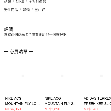
品牌
NIKE
全系列鞋款
男性商品
鞋類
登山鞋
評價
喜歡這個商品嗎？購買後給他一個好評吧
一 必買清單 一
NIKE ACG
NIKE ACG
ADIDAS TERRE
MOUNTAIN FLY LOW
MOUNTAIN FLY 2
FREEHIKER SL 
GTX SE 男 登山鞋
LOW 男 休閒鞋
男 登山鞋 KI5163
NT$4,060
NT$2,890
NT$3,430