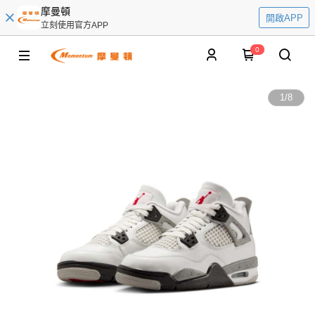
摩曼頓
開啟APP
立刻使用官方APP
0
1
/
8