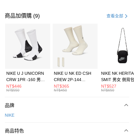
付款方式
信用卡一次付款
商品加價購 (9)
查看全部
信用卡分期付款
3 期 0 利率 每期
NT$1,633
21家銀行
合作金庫商業銀行
第一商業銀行
LINE Pay
華南商業銀行
彰化商業銀行
Apple Pay
上海商業儲蓄銀行
台北富邦商業銀行
國泰世華商業銀行
兆豐國際商業銀行
悠遊付
臺灣中小企業銀行
台中商業銀行
NIKE U J UNICORN
NIKE U NK ED CSH
NIKE NK HERIT
匯豐（台灣）商業銀行
華泰商業銀行
CRW 1PR -160 男女
CREW 2P-144
SMIT 男女 側背
全盈+PAY
聯邦商業銀行
遠東國際商業銀行
中統襪 FZ3393100
EMBRDY 男女 短統襪
BA5871010
NT$446
NT$365
NT$527
元大商業銀行
永豐商業銀行
NT$550
NT$450
NT$650
AFTEE先享後付
FZ3073133
玉山商業銀行
星展（台灣）商業銀行
相關說明
台新國際商業銀行
中國信託商業銀行
品牌
【關於「AFTEE先享後付」】
台灣樂天信用卡公司
AFTEE先享後付是「在收到商品之後才付款」的支付方式。 讓您購物簡單
運送方式
NIKE
便利好安心！
１．簡單：不需註冊會員、不需綁卡、不需儲值。
7-11取貨(快速到店)
２．便利：只要手機號碼，簡訊認證，即可結帳。
商品特色
每筆NT$100，滿NT$1,500(含以上)免運費
３．安心：先確認商品／服務後，再付款。