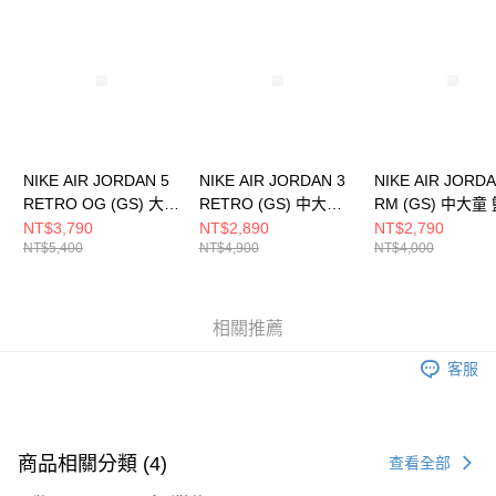
請求用戶進行身份認證。
５．嚴禁一人註冊多個帳號或使用他人資訊註冊。若發現惡意使用之情形，
恩沛科技股份有限公司將有權停止該用戶之使用額度並採取法律行動。
NIKE AIR JORDAN 5
NIKE AIR JORDAN 3
NIKE AIR JORDA
RETRO OG (GS) 大童
RETRO (GS) 中大童
RM (GS) 中大童
籃球鞋 HQ7980100
籃球鞋 DM0967101
鞋 FQ7938022
NT$3,790
NT$2,890
NT$2,790
NT$5,400
NT$4,900
NT$4,000
相關推薦
客服
商品相關分類 (4)
查看全部