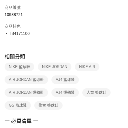
商品編號
宅配
【「AFTEE先享後付」結帳流程】
１．於結帳方式選擇「AFTEE先享後付」後，將跳轉至「AFTEE先享後付」
10938721
每筆NT$100，滿NT$1,500(含以上)免運費
結帳頁面，進行簡訊認證並確認金額後，即可完成結帳。
２．訂單成立數日內，您將收到繳費通知簡訊。
商品特色
３．收到繳費通知簡訊後14天內，點擊此簡訊中的連結，可透過四大超商／
IB4171100
ATM／網路銀行／等多元方式進行付款，方視為交易完成。
※ 請注意：結帳手續完成當下不需立刻繳費，但若您需要取消訂單，請聯絡
購買商品的店家。未經商家同意取消之訂單仍視為有效，需透過AFTEE先享
後付繳納相關費用。
※ 交易是否成功請以「AFTEE先享後付 」之結帳頁面顯示為準，若有關於
相關分類
是否繳費成功／繳費後需取消欲退款等相關疑問，請聯繫「AFTEE先享後付
客戶支援中心」
https://netprotections.freshdesk.com/support/home
NIKE 籃球鞋
NIKE JORDAN
NIKE AIR
【注意事項】
AIR JORDAN 籃球鞋
AJ4 籃球鞋
１．透過由恩沛科技股份有限公司提供之「AFTEE先享後付」服務完成之交
易，需依本服務之必要範圍內提供個人資料，並將交易相關給付款項請求債
權轉讓予恩沛科技股份有限公司。
AIR JORDAN 運動鞋
AJ4 運動鞋
大童 籃球鞋
２．關於個人資料處理事宜，請瀏覽以下網址：
https://aftee.tw/terms/#terms3
GS 籃球鞋
復古 籃球鞋
３．未成年的使用者請事先徵得法定代理人或監護人之同意方可使用
「AFTEE先享後付」，若未經同意申辦者引起之損失，本公司不負相關責
任。
一 必買清單 一
４．使用「AFTEE先享後付」時，將依據個別帳號之用戶狀況，依本公司即
時審查核予不同之上限額度；若仍有額度不足之情形，本公司將視審查結果