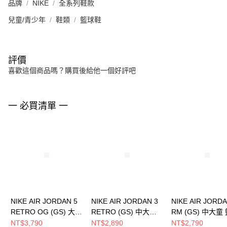
品牌
NIKE
全系列鞋款
兒童/青少年
鞋類
籃球鞋
評價
喜歡這個商品嗎？購買後給他一個好評吧
一 必買清單 一
NIKE AIR JORDAN 5
NIKE AIR JORDAN 3
NIKE AIR JORDA
RETRO OG (GS) 大童
RETRO (GS) 中大童
RM (GS) 中大童
籃球鞋 HQ7980100
籃球鞋 DM0967101
鞋 FQ7938022
NT$3,790
NT$2,890
NT$2,790