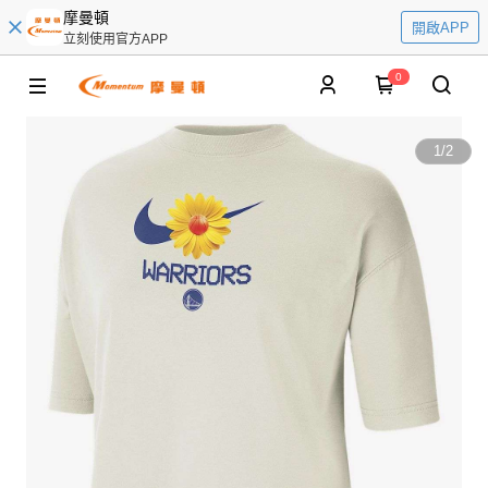
摩曼頓
開啟APP
立刻使用官方APP
0
1
/
2