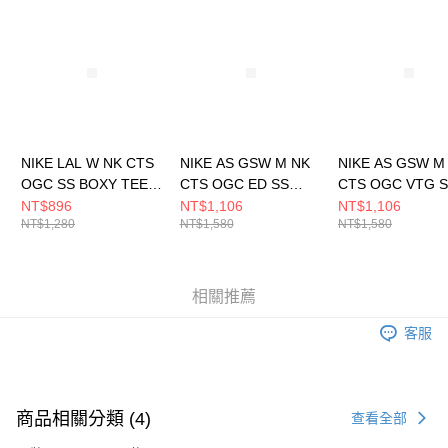
請求用戶進行身份認證。
５．嚴禁一人註冊多個帳號或使用他人資訊註冊。若發現惡意使用之情形，
恩沛科技股份有限公司將有權停止該用戶之使用額度並採取法律行動。
NIKE LAL W NK CTS
NIKE AS GSW M NK
NIKE AS GSW M
OGC SS BOXY TEE
CTS OGC ED SS
CTS OGC VTG 
女 短袖上衣
MAX 男 短袖上衣
MAX 男 短袖上衣
NT$896
NT$1,106
NT$1,106
NT$1,280
NT$1,580
NT$1,580
HQ1409901
HQ1310901
HQ1281010
相關推薦
客服
商品相關分類 (4)
查看全部