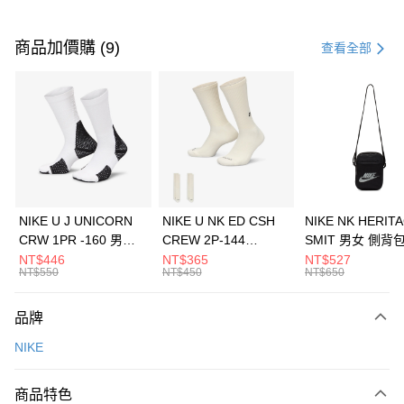
付款方式
信用卡一次付款
商品加價購 (9)
查看全部
信用卡分期付款
3 期 0 利率 每期
NT$426
21家銀行
合作金庫商業銀行
第一商業銀行
LINE Pay
華南商業銀行
彰化商業銀行
Apple Pay
上海商業儲蓄銀行
台北富邦商業銀行
國泰世華商業銀行
兆豐國際商業銀行
悠遊付
臺灣中小企業銀行
台中商業銀行
NIKE U J UNICORN
NIKE U NK ED CSH
NIKE NK HERIT
匯豐（台灣）商業銀行
華泰商業銀行
CRW 1PR -160 男女
CREW 2P-144
SMIT 男女 側背
全盈+PAY
聯邦商業銀行
遠東國際商業銀行
中統襪 FZ3393100
EMBRDY 男女 短統襪
BA5871010
NT$446
NT$365
NT$527
元大商業銀行
永豐商業銀行
NT$550
NT$450
NT$650
AFTEE先享後付
FZ3073133
玉山商業銀行
星展（台灣）商業銀行
相關說明
台新國際商業銀行
中國信託商業銀行
品牌
【關於「AFTEE先享後付」】
台灣樂天信用卡公司
AFTEE先享後付是「在收到商品之後才付款」的支付方式。 讓您購物簡單
運送方式
NIKE
便利好安心！
１．簡單：不需註冊會員、不需綁卡、不需儲值。
7-11取貨(快速到店)
２．便利：只要手機號碼，簡訊認證，即可結帳。
商品特色
每筆NT$100，滿NT$1,500(含以上)免運費
３．安心：先確認商品／服務後，再付款。