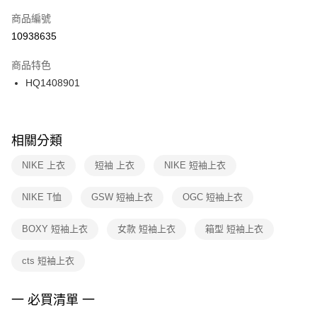
商品編號
宅配
【「AFTEE先享後付」結帳流程】
１．於結帳方式選擇「AFTEE先享後付」後，將跳轉至「AFTEE先享後付」
10938635
每筆NT$100，滿NT$1,500(含以上)免運費
結帳頁面，進行簡訊認證並確認金額後，即可完成結帳。
２．訂單成立數日內，您將收到繳費通知簡訊。
商品特色
３．收到繳費通知簡訊後14天內，點擊此簡訊中的連結，可透過四大超商／
HQ1408901
ATM／網路銀行／等多元方式進行付款，方視為交易完成。
※ 請注意：結帳手續完成當下不需立刻繳費，但若您需要取消訂單，請聯絡
購買商品的店家。未經商家同意取消之訂單仍視為有效，需透過AFTEE先享
後付繳納相關費用。
※ 交易是否成功請以「AFTEE先享後付 」之結帳頁面顯示為準，若有關於
相關分類
是否繳費成功／繳費後需取消欲退款等相關疑問，請聯繫「AFTEE先享後付
客戶支援中心」
https://netprotections.freshdesk.com/support/home
NIKE 上衣
短袖 上衣
NIKE 短袖上衣
【注意事項】
NIKE T恤
GSW 短袖上衣
OGC 短袖上衣
１．透過由恩沛科技股份有限公司提供之「AFTEE先享後付」服務完成之交
易，需依本服務之必要範圍內提供個人資料，並將交易相關給付款項請求債
權轉讓予恩沛科技股份有限公司。
BOXY 短袖上衣
女款 短袖上衣
箱型 短袖上衣
２．關於個人資料處理事宜，請瀏覽以下網址：
https://aftee.tw/terms/#terms3
cts 短袖上衣
３．未成年的使用者請事先徵得法定代理人或監護人之同意方可使用
「AFTEE先享後付」，若未經同意申辦者引起之損失，本公司不負相關責
任。
一 必買清單 一
４．使用「AFTEE先享後付」時，將依據個別帳號之用戶狀況，依本公司即
時審查核予不同之上限額度；若仍有額度不足之情形，本公司將視審查結果