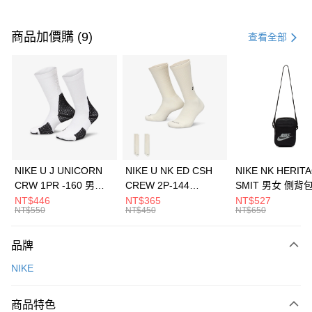
付款方式
信用卡一次付款
商品加價購 (9)
查看全部
信用卡分期付款
3 期 0 利率 每期
NT$1,193
21家銀行
合作金庫商業銀行
第一商業銀行
LINE Pay
華南商業銀行
彰化商業銀行
Apple Pay
上海商業儲蓄銀行
台北富邦商業銀行
國泰世華商業銀行
兆豐國際商業銀行
悠遊付
臺灣中小企業銀行
台中商業銀行
NIKE U J UNICORN
NIKE U NK ED CSH
NIKE NK HERIT
匯豐（台灣）商業銀行
華泰商業銀行
CRW 1PR -160 男女
CREW 2P-144
SMIT 男女 側背
全盈+PAY
聯邦商業銀行
遠東國際商業銀行
中統襪 FZ3393100
EMBRDY 男女 短統襪
BA5871010
NT$446
NT$365
NT$527
元大商業銀行
永豐商業銀行
NT$550
NT$450
NT$650
AFTEE先享後付
FZ3073133
玉山商業銀行
星展（台灣）商業銀行
相關說明
台新國際商業銀行
中國信託商業銀行
品牌
【關於「AFTEE先享後付」】
台灣樂天信用卡公司
AFTEE先享後付是「在收到商品之後才付款」的支付方式。 讓您購物簡單
運送方式
NIKE
便利好安心！
１．簡單：不需註冊會員、不需綁卡、不需儲值。
7-11取貨(快速到店)
２．便利：只要手機號碼，簡訊認證，即可結帳。
商品特色
每筆NT$100，滿NT$1,500(含以上)免運費
３．安心：先確認商品／服務後，再付款。