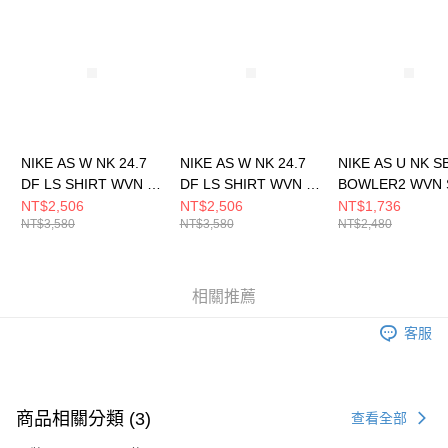
請求用戶進行身份認證。
５．嚴禁一人註冊多個帳號或使用他人資訊註冊。若發現惡意使用之情形，
恩沛科技股份有限公司將有權停止該用戶之使用額度並採取法律行動。
NIKE AS W NK 24.7
NIKE AS W NK 24.7
NIKE AS U NK S
DF LS SHIRT WVN 女
DF LS SHIRT WVN 女
BOWLER2 WVN 
長袖上衣 HQ0237104
長袖上衣 HQ0237701
男 短袖上衣
NT$2,506
NT$2,506
NT$1,736
NT$3,580
NT$3,580
NT$2,480
HJ2959010
相關推薦
客服
商品相關分類 (3)
查看全部