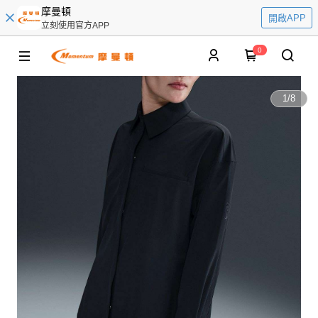
摩曼頓
開啟APP
立刻使用官方APP
0
1
/
8