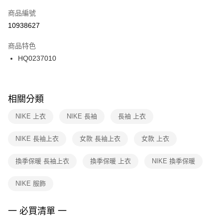
商品編號
宅配
【「AFTEE先享後付」結帳流程】
１．於結帳方式選擇「AFTEE先享後付」後，將跳轉至「AFTEE先享後付」
10938627
每筆NT$100，滿NT$1,500(含以上)免運費
結帳頁面，進行簡訊認證並確認金額後，即可完成結帳。
２．訂單成立數日內，您將收到繳費通知簡訊。
商品特色
３．收到繳費通知簡訊後14天內，點擊此簡訊中的連結，可透過四大超商／
HQ0237010
ATM／網路銀行／等多元方式進行付款，方視為交易完成。
※ 請注意：結帳手續完成當下不需立刻繳費，但若您需要取消訂單，請聯絡
購買商品的店家。未經商家同意取消之訂單仍視為有效，需透過AFTEE先享
後付繳納相關費用。
※ 交易是否成功請以「AFTEE先享後付 」之結帳頁面顯示為準，若有關於
相關分類
是否繳費成功／繳費後需取消欲退款等相關疑問，請聯繫「AFTEE先享後付
客戶支援中心」
https://netprotections.freshdesk.com/support/home
NIKE 上衣
NIKE 長袖
長袖 上衣
【注意事項】
NIKE 長袖上衣
女款 長袖上衣
女款 上衣
１．透過由恩沛科技股份有限公司提供之「AFTEE先享後付」服務完成之交
易，需依本服務之必要範圍內提供個人資料，並將交易相關給付款項請求債
權轉讓予恩沛科技股份有限公司。
換季保暖 長袖上衣
換季保暖 上衣
NIKE 換季保暖
２．關於個人資料處理事宜，請瀏覽以下網址：
https://aftee.tw/terms/#terms3
NIKE 服飾
３．未成年的使用者請事先徵得法定代理人或監護人之同意方可使用
「AFTEE先享後付」，若未經同意申辦者引起之損失，本公司不負相關責
任。
一 必買清單 一
４．使用「AFTEE先享後付」時，將依據個別帳號之用戶狀況，依本公司即
時審查核予不同之上限額度；若仍有額度不足之情形，本公司將視審查結果