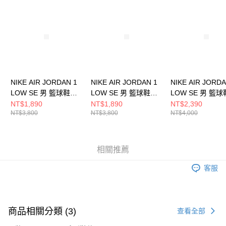
請求用戶進行身份認證。
５．嚴禁一人註冊多個帳號或使用他人資訊註冊。若發現惡意使用之情形，
恩沛科技股份有限公司將有權停止該用戶之使用額度並採取法律行動。
NIKE AIR JORDAN 1
NIKE AIR JORDAN 1
NIKE AIR JORDA
LOW SE 男 籃球鞋
LOW SE 男 籃球鞋
LOW SE 男 籃球
FN5214141
HF4823100
HQ3603201
NT$1,890
NT$1,890
NT$2,390
NT$3,800
NT$3,800
NT$4,000
相關推薦
客服
商品相關分類 (3)
查看全部