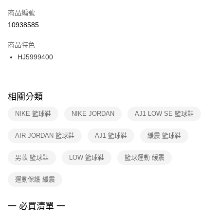
商品編號
宅配
【「AFTEE先享後付」結帳流程】
１．於結帳方式選擇「AFTEE先享後付」後，將跳轉至「AFTEE先享後付」
10938585
每筆NT$100，滿NT$1,500(含以上)免運費
結帳頁面，進行簡訊認證並確認金額後，即可完成結帳。
２．訂單成立數日內，您將收到繳費通知簡訊。
商品特色
３．收到繳費通知簡訊後14天內，點擊此簡訊中的連結，可透過四大超商／
HJ5999400
ATM／網路銀行／等多元方式進行付款，方視為交易完成。
※ 請注意：結帳手續完成當下不需立刻繳費，但若您需要取消訂單，請聯絡
購買商品的店家。未經商家同意取消之訂單仍視為有效，需透過AFTEE先享
後付繳納相關費用。
※ 交易是否成功請以「AFTEE先享後付 」之結帳頁面顯示為準，若有關於
相關分類
是否繳費成功／繳費後需取消欲退款等相關疑問，請聯繫「AFTEE先享後付
客戶支援中心」
https://netprotections.freshdesk.com/support/home
NIKE 籃球鞋
NIKE JORDAN
AJ1 LOW SE 籃球鞋
【注意事項】
AIR JORDAN 籃球鞋
AJ1 籃球鞋
緩震 籃球鞋
１．透過由恩沛科技股份有限公司提供之「AFTEE先享後付」服務完成之交
易，需依本服務之必要範圍內提供個人資料，並將交易相關給付款項請求債
權轉讓予恩沛科技股份有限公司。
男款 籃球鞋
LOW 籃球鞋
籃球運動 緩震
２．關於個人資料處理事宜，請瀏覽以下網址：
https://aftee.tw/terms/#terms3
運動保護 緩震
３．未成年的使用者請事先徵得法定代理人或監護人之同意方可使用
「AFTEE先享後付」，若未經同意申辦者引起之損失，本公司不負相關責
任。
一 必買清單 一
４．使用「AFTEE先享後付」時，將依據個別帳號之用戶狀況，依本公司即
時審查核予不同之上限額度；若仍有額度不足之情形，本公司將視審查結果