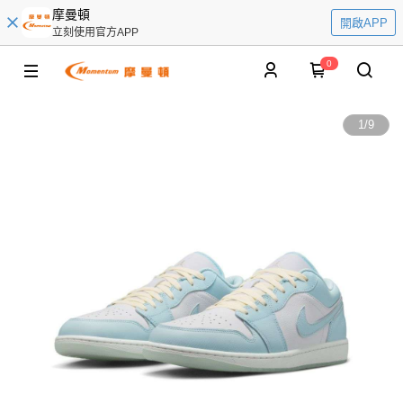
摩曼頓
開啟APP
立刻使用官方APP
0
1
/
9