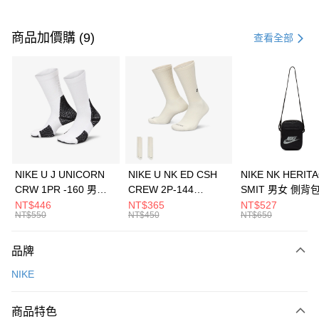
付款方式
信用卡一次付款
商品加價購 (9)
查看全部
信用卡分期付款
3 期 0 利率 每期
NT$1,266
21家銀行
合作金庫商業銀行
第一商業銀行
LINE Pay
華南商業銀行
彰化商業銀行
Apple Pay
上海商業儲蓄銀行
台北富邦商業銀行
國泰世華商業銀行
兆豐國際商業銀行
悠遊付
臺灣中小企業銀行
台中商業銀行
NIKE U J UNICORN
NIKE U NK ED CSH
NIKE NK HERIT
匯豐（台灣）商業銀行
華泰商業銀行
CRW 1PR -160 男女
CREW 2P-144
SMIT 男女 側背
全盈+PAY
聯邦商業銀行
遠東國際商業銀行
中統襪 FZ3393100
EMBRDY 男女 短統襪
BA5871010
NT$446
NT$365
NT$527
元大商業銀行
永豐商業銀行
NT$550
NT$450
NT$650
AFTEE先享後付
FZ3073133
玉山商業銀行
星展（台灣）商業銀行
相關說明
台新國際商業銀行
中國信託商業銀行
品牌
【關於「AFTEE先享後付」】
台灣樂天信用卡公司
AFTEE先享後付是「在收到商品之後才付款」的支付方式。 讓您購物簡單
運送方式
NIKE
便利好安心！
１．簡單：不需註冊會員、不需綁卡、不需儲值。
7-11取貨(快速到店)
２．便利：只要手機號碼，簡訊認證，即可結帳。
商品特色
每筆NT$100，滿NT$1,500(含以上)免運費
３．安心：先確認商品／服務後，再付款。