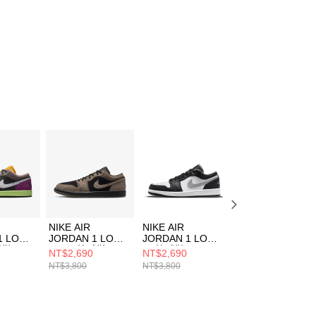
NIKE AIR
NIKE AIR
NIKE AIR
1 LOW
JORDAN 1 LOW
JORDAN 1 LOW
JORDAN 1 LOW
球鞋
SE 男 籃球鞋
男 籃球鞋
男 籃球鞋
NT$2,690
NT$2,690
NT$2,690
05
IB7109005
553558040
553558133
NT$3,800
NT$3,800
NT$3,800