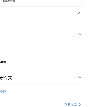
1,500免運
次付款
期付款
0 利率 每期
NT$1,266
21家銀行
庫商業銀行
第一商業銀行
業銀行
彰化商業銀行
業儲蓄銀行
台北富邦商業銀行
華商業銀行
兆豐國際商業銀行
9400
小企業銀行
台中商業銀行
台灣）商業銀行
華泰商業銀行
業銀行
遠東國際商業銀行
類 (3)
業銀行
永豐商業銀行
享後付
業銀行
星展（台灣）商業銀行
KE
全系列鞋款
客服
際商業銀行
中國信託商業銀行
FTEE先享後付」】
鞋類
籃球鞋
天信用卡公司
先享後付是「在收到商品之後才付款」的支付方式。 讓您購物簡單
心！
籃球
鞋
查看全部
：不需註冊會員、不需綁卡、不需儲值。