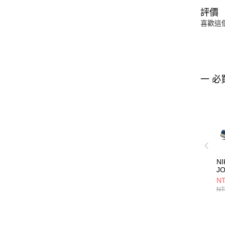
評價
喜歡這
一 必
NI
J
S
NT
FN
NT