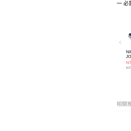
一 必
NI
J
S
NT
FN
NT
相關