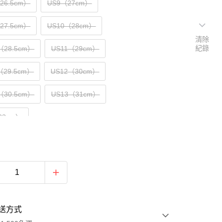
（26.5cm）
US9（27cm）
（27.5cm）
US10（28cm）
清除
紀錄
（28.5cm）
US11（29cm）
（29.5cm）
US12（30cm）
（30.5cm）
US13（31cm）
32cm）
送方式