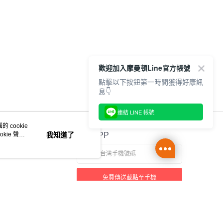
歡迎加入摩曼頓Line官方帳號
點擊以下按鈕第一時間獲得好康訊
息👇
連結 LINE 帳號
 cookie
kie 聲明
我知道了
官方APP
免費傳送載點至手機
本站最佳瀏覽環境請使用 Google Chrome、Firefox 或 Edge 以上版本