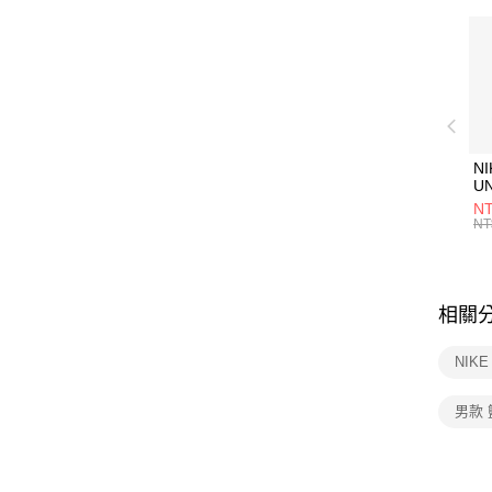
NI
U
1P
NT
統
NT
相關
NIK
男款