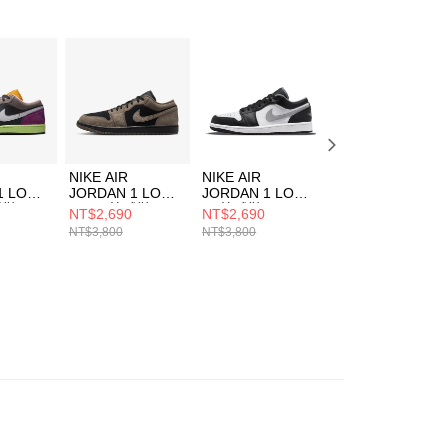
AFTEE先享後付」時，將依據個別帳號之用戶狀況，依本公司
核予不同之上限額度；若仍有額度不足之情形，本公司將視審查
用戶進行身份認證。
一人註冊多個帳號或使用他人資訊註冊。若發現惡意使用之情
科技股份有限公司將有權停止該用戶之使用額度並採取法律行
NIKE AIR
NIKE AIR
NIKE AIR
1 LOW
JORDAN 1 LOW
JORDAN 1 LOW
JORDAN 1 LOW
球鞋
SE 男 籃球鞋
男 籃球鞋
男 籃球鞋
NT$2,690
NT$2,690
NT$2,690
05
IB7109005
553558040
553558133
NT$3,800
NT$3,800
NT$3,800