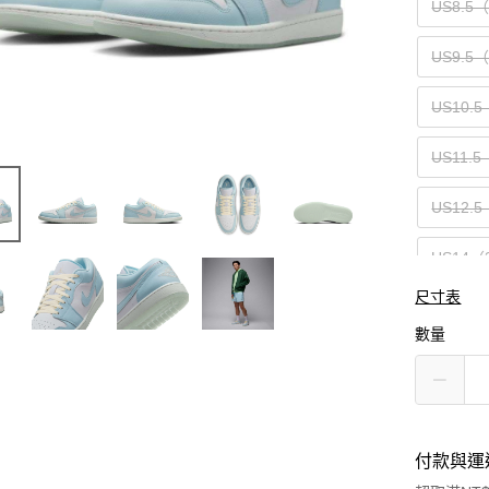
US8.5
US9.5
US10.5
US11.5
US12.5
US14（
尺寸表
數量
付款與運