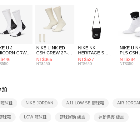
２．便利
7-11取貨
３．安心
每筆NT$1
【「AFT
宅配
１．於結帳
付」結帳
每筆NT$1
２．訂單
３．收到繳
KE U J
NIKE U NK ED
NIKE NK
NIKE U N
／ATM／
NICORN CRW
CSH CREW 2P-
HERITAGE S
PLS CSH 
※ 請注意
R -160 男女 中
144 EMBRDY 男
SMIT 男女 側背包
144 DBL
$446
NT$365
NT$527
NT$284
絡購買商品
襪 FZ3393100
女 短統襪
BA5871010
襪 DH405
$550
NT$450
NT$650
NT$350
先享後付
FZ3073133
※ 交易是
是否繳費成
付客戶支
分類
【注意事
１．透過由
E 籃球鞋
NIKE JORDAN
AJ1 LOW SE 籃球鞋
AIR JORD
交易，需
求債權轉
２．關於
 籃球鞋
LOW 籃球鞋
籃球運動 緩震
運動保護 緩震
https://aft
３．未成
「AFTE
任。