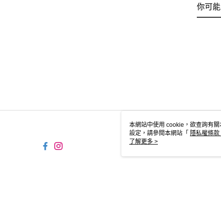
你可能
本網站中使用 cookie，欲查詢有關
設定，請參閱本網站「
隱私權條款
使用 cookie。
了解更多 >
TW-MWG1-67-215 Web2.0 
© 2026 by 摩曼頓企業股份有限公司