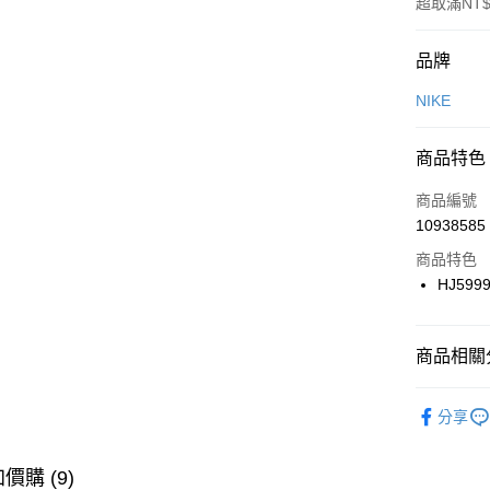
超取滿NT$
付款方式
品牌
信用卡一
NIKE
信用卡分
商品特色
3 期 
商品編號
合作金
LINE Pay
10938585
華南商
Apple Pay
上海商
商品特色
國泰世
HJ599
悠遊付
臺灣中
匯豐（
全盈+PAY
聯邦商
商品相關分
元大商
AFTEE先
玉山商
品牌
NI
相關說明
分享
台新國
【關於「A
男性商品
台灣樂
AFTEE
便利好安
運動類型
運送方式
價購 (9)
１．簡單