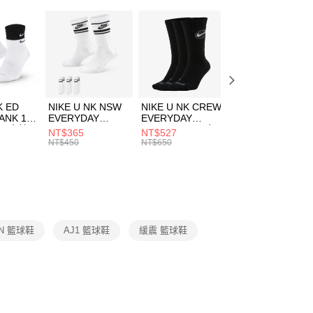
：只要手機號碼，簡訊認證，即可結帳。
(快速到店)
：先確認商品／服務後，再付款。
00，滿NT$1,500(含以上)免運費
EE先享後付」結帳流程】
方式選擇「AFTEE先享後付」後，將跳轉至「AFTEE先享後
頁面，進行簡訊認證並確認金額後，即可完成結帳。
00，滿NT$1,500(含以上)免運費
成立數日內，您將收到繳費通知簡訊。
費通知簡訊後14天內，點擊此簡訊中的連結，可透過四大超商
K ED
NIKE U NK NSW
NIKE U NK CREW
NIKE U NK
網路銀行／等多元方式進行付款，方視為交易完成。
ANK 1P
EVERYDAY
EVERYDAY
EVERYDAY LTW
：結帳手續完成當下不需立刻繳費，但若您需要取消訂單，請聯
 男 中統
ESSENTIAL CR
BBALL 3PR 男女
ANKLE 3PR 男女
NT$365
NT$527
NT$365
的店家。未經商家同意取消之訂單仍視為有效，需透過AFTEE
8104
男女 短統襪
長統襪
踝襪 SX7677010
NT$450
NT$650
NT$450
繳納相關費用。
DX5089103
DA2123010
否成功請以「AFTEE先享後付 」之結帳頁面顯示為準，若有關於
功／繳費後需取消欲退款等相關疑問，請聯繫「AFTEE先享後
援中心」
https://netprotections.freshdesk.com/support/home
項】
恩沛科技股份有限公司提供之「AFTEE先享後付」服務完成之
AN 籃球鞋
AJ1 籃球鞋
緩震 籃球鞋
依本服務之必要範圍內提供個人資料，並將交易相關給付款項請
讓予恩沛科技股份有限公司。
個人資料處理事宜，請瀏覽以下網址：
ee.tw/terms/#terms3
年的使用者請事先徵得法定代理人或監護人之同意方可使用
E先享後付」，若未經同意申辦者引起之損失，本公司不負相關責