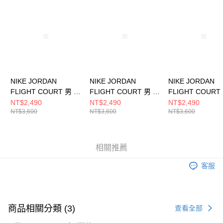
請求用戶進行身份認證。
５．嚴禁一人註冊多個帳號或使用他人資訊註冊。若發現惡意使用之情形，
恩沛科技股份有限公司將有權停止該用戶之使用額度並採取法律行動。
NIKE JORDAN
NIKE JORDAN
NIKE JORDAN
FLIGHT COURT 男 籃
FLIGHT COURT 男 籃
FLIGHT COURT
球鞋 IM6665181
球鞋 HF3255011
球鞋 HF3255040
NT$2,490
NT$2,490
NT$2,490
NT$3,600
NT$3,600
NT$3,600
相關推薦
客服
商品相關分類 (3)
查看全部