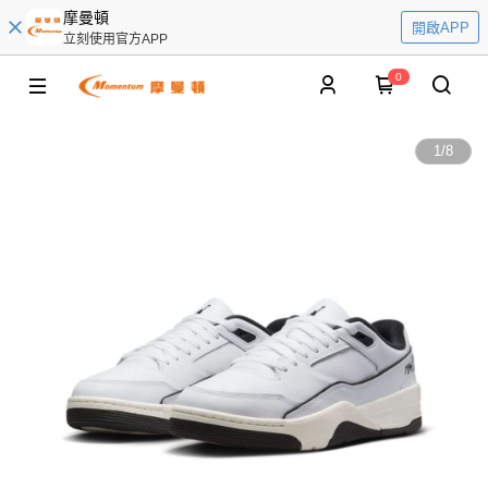
摩曼頓
開啟APP
立刻使用官方APP
0
1
/
8