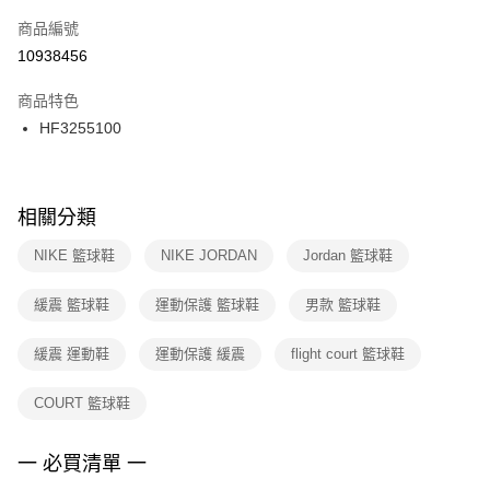
商品編號
宅配
【「AFTEE先享後付」結帳流程】
１．於結帳方式選擇「AFTEE先享後付」後，將跳轉至「AFTEE先享後付」
10938456
每筆NT$100，滿NT$1,500(含以上)免運費
結帳頁面，進行簡訊認證並確認金額後，即可完成結帳。
２．訂單成立數日內，您將收到繳費通知簡訊。
商品特色
３．收到繳費通知簡訊後14天內，點擊此簡訊中的連結，可透過四大超商／
HF3255100
ATM／網路銀行／等多元方式進行付款，方視為交易完成。
※ 請注意：結帳手續完成當下不需立刻繳費，但若您需要取消訂單，請聯絡
購買商品的店家。未經商家同意取消之訂單仍視為有效，需透過AFTEE先享
後付繳納相關費用。
※ 交易是否成功請以「AFTEE先享後付 」之結帳頁面顯示為準，若有關於
相關分類
是否繳費成功／繳費後需取消欲退款等相關疑問，請聯繫「AFTEE先享後付
客戶支援中心」
https://netprotections.freshdesk.com/support/home
NIKE 籃球鞋
NIKE JORDAN
Jordan 籃球鞋
【注意事項】
緩震 籃球鞋
運動保護 籃球鞋
男款 籃球鞋
１．透過由恩沛科技股份有限公司提供之「AFTEE先享後付」服務完成之交
易，需依本服務之必要範圍內提供個人資料，並將交易相關給付款項請求債
權轉讓予恩沛科技股份有限公司。
緩震 運動鞋
運動保護 緩震
flight court 籃球鞋
２．關於個人資料處理事宜，請瀏覽以下網址：
https://aftee.tw/terms/#terms3
COURT 籃球鞋
３．未成年的使用者請事先徵得法定代理人或監護人之同意方可使用
「AFTEE先享後付」，若未經同意申辦者引起之損失，本公司不負相關責
任。
一 必買清單 一
４．使用「AFTEE先享後付」時，將依據個別帳號之用戶狀況，依本公司即
時審查核予不同之上限額度；若仍有額度不足之情形，本公司將視審查結果