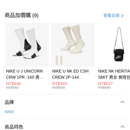
付款方式
信用卡一次付款
商品加價購 (9)
查看全部
信用卡分期付款
3 期 0 利率 每期
NT$1,200
21家銀行
合作金庫商業銀行
第一商業銀行
LINE Pay
華南商業銀行
彰化商業銀行
Apple Pay
上海商業儲蓄銀行
台北富邦商業銀行
國泰世華商業銀行
兆豐國際商業銀行
悠遊付
臺灣中小企業銀行
台中商業銀行
NIKE U J UNICORN
NIKE U NK ED CSH
NIKE NK HERIT
匯豐（台灣）商業銀行
華泰商業銀行
CRW 1PR -160 男女
CREW 2P-144
SMIT 男女 側背
全盈+PAY
聯邦商業銀行
遠東國際商業銀行
中統襪 FZ3393100
EMBRDY 男女 短統襪
BA5871010
NT$446
NT$365
NT$527
元大商業銀行
永豐商業銀行
NT$550
NT$450
NT$650
AFTEE先享後付
FZ3073133
玉山商業銀行
星展（台灣）商業銀行
相關說明
台新國際商業銀行
中國信託商業銀行
品牌
【關於「AFTEE先享後付」】
台灣樂天信用卡公司
AFTEE先享後付是「在收到商品之後才付款」的支付方式。 讓您購物簡單
運送方式
NIKE
便利好安心！
１．簡單：不需註冊會員、不需綁卡、不需儲值。
7-11取貨(快速到店)
２．便利：只要手機號碼，簡訊認證，即可結帳。
商品特色
每筆NT$100，滿NT$1,500(含以上)免運費
３．安心：先確認商品／服務後，再付款。