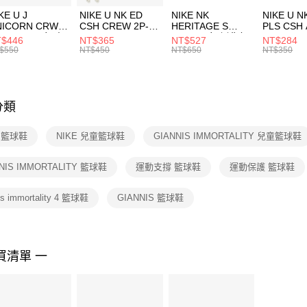
３．收到繳
KE U J
NIKE U NK ED
NIKE NK
NIKE U N
／ATM／
NICORN CRW
CSH CREW 2P-
HERITAGE S
PLS CSH 
※ 請注意
R -160 男女 中
144 EMBRDY 男
SMIT 男女 側背包
144 DBL
$446
NT$365
NT$527
NT$284
絡購買商品
襪 FZ3393100
女 短統襪
BA5871010
襪 DH405
$550
NT$450
NT$650
NT$350
先享後付
FZ3073133
※ 交易是
是否繳費成
付客戶支
分類
【注意事
１．透過由
E 籃球鞋
NIKE 兒童籃球鞋
GIANNIS IMMORTALITY 兒童籃球鞋
交易，需
求債權轉
２．關於
NIS IMMORTALITY 籃球鞋
運動支撐 籃球鞋
運動保護 籃球鞋
https://aft
３．未成
is immortality 4 籃球鞋
GIANNIS 籃球鞋
「AFTE
任。
４．使用「
即時審查
結果請求
買清單 一
５．嚴禁
形，恩沛
動。