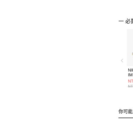
一 必
NI
IM
(
NT
鞋 
NT
你可能