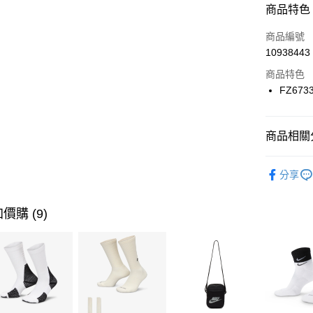
商品特色
3 期 
商品編號
合作金
LINE Pay
10938443
華南商
Apple Pay
上海商
商品特色
國泰世
FZ673
悠遊付
臺灣中
匯豐（
全盈+PAY
聯邦商
商品相關分
元大商
AFTEE先
玉山商
品牌
NI
相關說明
分享
台新國
【關於「A
兒童/青少
台灣樂
AFTEE
便利好安
運動類型
運送方式
價購 (9)
１．簡單
２．便利
促銷活動
7-11取貨
３．安心
每筆NT$1
【「AFT
宅配
１．於結帳
付」結帳
每筆NT$1
２．訂單