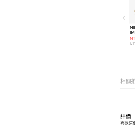
NI
IM
(
NT
鞋 
NT
相關
評價
喜歡這