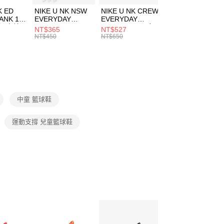
費通知簡訊後14天內，點擊此簡訊中的連結，可透過四大超商
K ED
NIKE U NK NSW
NIKE U NK CREW
NIKE U NK
網路銀行／等多元方式進行付款，方視為交易完成。
ANK 1P
EVERYDAY
EVERYDAY
EVERYDAY LTW
：結帳手續完成當下不需立刻繳費，但若您需要取消訂單，請聯
 男 中統
ESSENTIAL CR
BBALL 3PR 男女
ANKLE 3PR 男女
NT$365
NT$527
NT$365
的店家。未經商家同意取消之訂單仍視為有效，需透過AFTEE
8104
男女 短統襪
長統襪
踝襪 SX7677010
NT$450
NT$650
NT$450
繳納相關費用。
DX5089103
DA2123010
否成功請以「AFTEE先享後付 」之結帳頁面顯示為準，若有關於
功／繳費後需取消欲退款等相關疑問，請聯繫「AFTEE先享後
援中心」
https://netprotections.freshdesk.com/support/home
項】
恩沛科技股份有限公司提供之「AFTEE先享後付」服務完成之
中童 籃球鞋
依本服務之必要範圍內提供個人資料，並將交易相關給付款項請
讓予恩沛科技股份有限公司。
個人資料處理事宜，請瀏覽以下網址：
運動支撐 兒童籃球鞋
ee.tw/terms/#terms3
年的使用者請事先徵得法定代理人或監護人之同意方可使用
E先享後付」，若未經同意申辦者引起之損失，本公司不負相關責
AFTEE先享後付」時，將依據個別帳號之用戶狀況，依本公司
核予不同之上限額度；若仍有額度不足之情形，本公司將視審查
用戶進行身份認證。
一人註冊多個帳號或使用他人資訊註冊。若發現惡意使用之情
科技股份有限公司將有權停止該用戶之使用額度並採取法律行