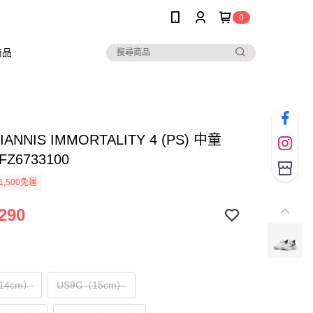
0
商品
GIANNIS IMMORTALITY 4 (PS) 中童
Z6733100
1,500免運
290
14cm）
US9C（15cm）