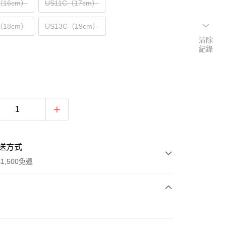
（16cm）
US11C（17cm）
（18cm）
US13C（19cm）
清除
紀錄
送方式
1,500免運
次付款
期付款