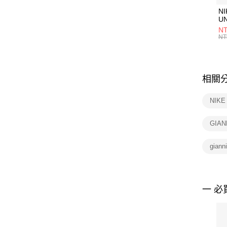
NI
U
1P
NT
統
NT
相關
NIK
GIAN
giann
一 必