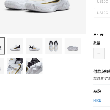
US10C
US12C
尺寸表
數量
付款與運
超取滿NT$
付款方式
品牌
信用卡一
NIKE
信用卡分