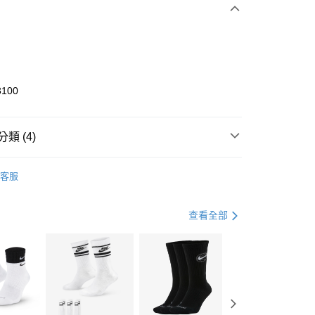
0 利率 每期
NT$633
21家銀行
庫商業銀行
第一商業銀行
業銀行
彰化商業銀行
業儲蓄銀行
台北富邦商業銀行
華商業銀行
兆豐國際商業銀行
3100
小企業銀行
台中商業銀行
台灣）商業銀行
華泰商業銀行
業銀行
遠東國際商業銀行
類 (4)
業銀行
永豐商業銀行
享後付
業銀行
星展（台灣）商業銀行
KE
全系列鞋款
客服
際商業銀行
中國信託商業銀行
FTEE先享後付」】
年
鞋類
籃球鞋
天信用卡公司
先享後付是「在收到商品之後才付款」的支付方式。 讓您購物簡單
心！
籃球
鞋
查看全部
：不需註冊會員、不需綁卡、不需儲值。
：只要手機號碼，簡訊認證，即可結帳。
兒童/青少年｜鞋服6折起
(快速到店)
：先確認商品／服務後，再付款。
00，滿NT$1,500(含以上)免運費
EE先享後付」結帳流程】
方式選擇「AFTEE先享後付」後，將跳轉至「AFTEE先享後
頁面，進行簡訊認證並確認金額後，即可完成結帳。
00，滿NT$1,500(含以上)免運費
成立數日內，您將收到繳費通知簡訊。