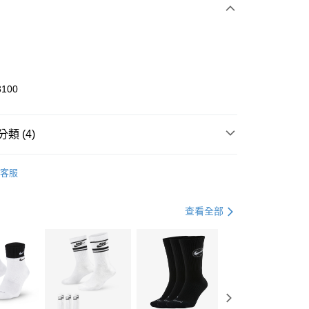
0 利率 每期
NT$633
21家銀行
庫商業銀行
第一商業銀行
業銀行
彰化商業銀行
業儲蓄銀行
台北富邦商業銀行
華商業銀行
兆豐國際商業銀行
3100
小企業銀行
台中商業銀行
台灣）商業銀行
華泰商業銀行
業銀行
遠東國際商業銀行
類 (4)
業銀行
永豐商業銀行
享後付
業銀行
星展（台灣）商業銀行
KE
全系列鞋款
客服
際商業銀行
中國信託商業銀行
FTEE先享後付」】
年
鞋類
籃球鞋
天信用卡公司
先享後付是「在收到商品之後才付款」的支付方式。 讓您購物簡單
心！
籃球
鞋
查看全部
：不需註冊會員、不需綁卡、不需儲值。
：只要手機號碼，簡訊認證，即可結帳。
兒童/青少年｜鞋服6折起
(快速到店)
：先確認商品／服務後，再付款。
00，滿NT$1,500(含以上)免運費
EE先享後付」結帳流程】
方式選擇「AFTEE先享後付」後，將跳轉至「AFTEE先享後
頁面，進行簡訊認證並確認金額後，即可完成結帳。
00，滿NT$1,500(含以上)免運費
成立數日內，您將收到繳費通知簡訊。