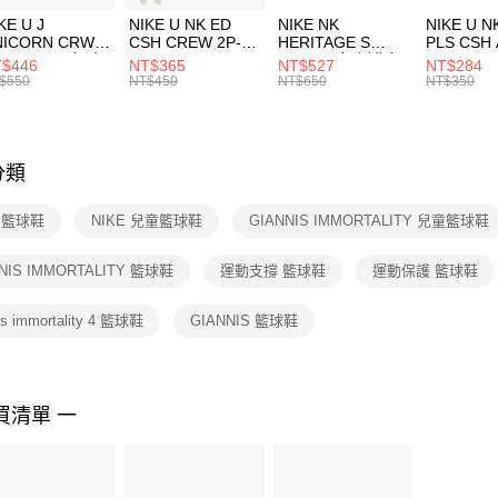
３．收到繳
KE U J
NIKE U NK ED
NIKE NK
NIKE U N
／ATM／
NICORN CRW
CSH CREW 2P-
HERITAGE S
PLS CSH 
※ 請注意
R -160 男女 中
144 EMBRDY 男
SMIT 男女 側背包
144 DBL
$446
NT$365
NT$527
NT$284
絡購買商品
襪 FZ3393100
女 短統襪
BA5871010
襪 DH405
$550
NT$450
NT$650
NT$350
先享後付
FZ3073133
※ 交易是
是否繳費成
付客戶支
分類
【注意事
１．透過由
E 籃球鞋
NIKE 兒童籃球鞋
GIANNIS IMMORTALITY 兒童籃球鞋
交易，需
求債權轉
２．關於
NIS IMMORTALITY 籃球鞋
運動支撐 籃球鞋
運動保護 籃球鞋
https://aft
３．未成
is immortality 4 籃球鞋
GIANNIS 籃球鞋
「AFTE
任。
４．使用「
即時審查
結果請求
買清單 一
５．嚴禁
形，恩沛
動。