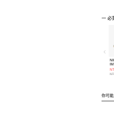
一 必
NI
IM
(
NT
鞋 
NT
你可能