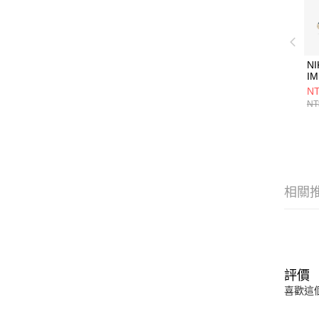
NI
IM
(
NT
鞋 
NT
相關
評價
喜歡這