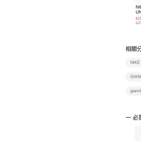
NI
U
1P
NT
統
NT
相關
NIK
GIAN
giann
一 必