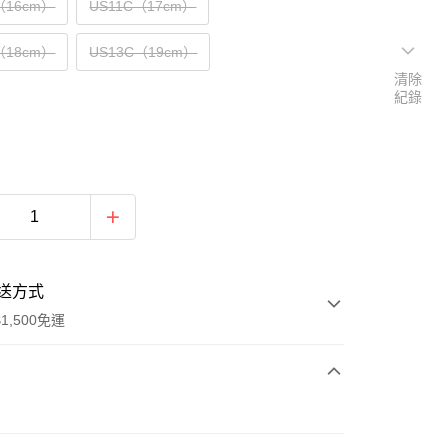
（16cm）
US11C（17cm）
（18cm）
US13C（19cm）
清除
紀錄
送方式
1,500免運
次付款
期付款