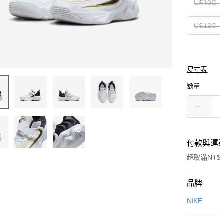
US10C
US12C
尺寸表
數量
付款與運
超取滿NT$
付款方式
品牌
信用卡一
NIKE
信用卡分