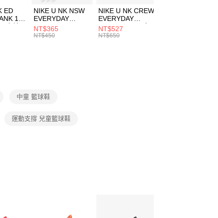
費通知簡訊後14天內，點擊此簡訊中的連結，可透過四大超商
K ED
NIKE U NK NSW
NIKE U NK CREW
NIKE U NK
網路銀行／等多元方式進行付款，方視為交易完成。
ANK 1P
EVERYDAY
EVERYDAY
EVERYDAY LTW
：結帳手續完成當下不需立刻繳費，但若您需要取消訂單，請聯
 男 中統
ESSENTIAL CR
BBALL 3PR 男女
ANKLE 3PR 男女
NT$365
NT$527
NT$365
的店家。未經商家同意取消之訂單仍視為有效，需透過AFTEE
8104
男女 短統襪
長統襪
踝襪 SX7677010
NT$450
NT$650
NT$450
繳納相關費用。
DX5089103
DA2123010
否成功請以「AFTEE先享後付 」之結帳頁面顯示為準，若有關於
功／繳費後需取消欲退款等相關疑問，請聯繫「AFTEE先享後
援中心」
https://netprotections.freshdesk.com/support/home
項】
恩沛科技股份有限公司提供之「AFTEE先享後付」服務完成之
中童 籃球鞋
依本服務之必要範圍內提供個人資料，並將交易相關給付款項請
讓予恩沛科技股份有限公司。
個人資料處理事宜，請瀏覽以下網址：
運動支撐 兒童籃球鞋
ee.tw/terms/#terms3
年的使用者請事先徵得法定代理人或監護人之同意方可使用
E先享後付」，若未經同意申辦者引起之損失，本公司不負相關責
AFTEE先享後付」時，將依據個別帳號之用戶狀況，依本公司
核予不同之上限額度；若仍有額度不足之情形，本公司將視審查
用戶進行身份認證。
一人註冊多個帳號或使用他人資訊註冊。若發現惡意使用之情
科技股份有限公司將有權停止該用戶之使用額度並採取法律行