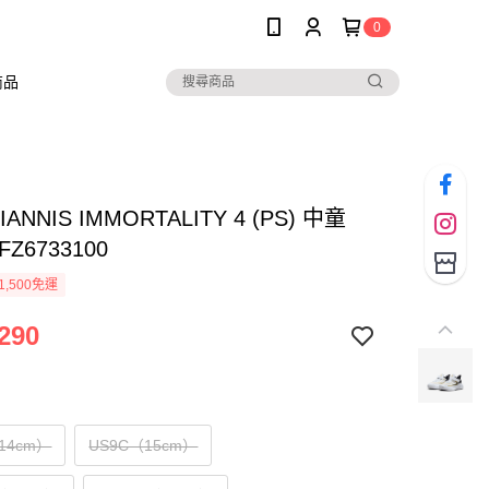
0
商品
GIANNIS IMMORTALITY 4 (PS) 中童
Z6733100
1,500免運
290
14cm）
US9C（15cm）