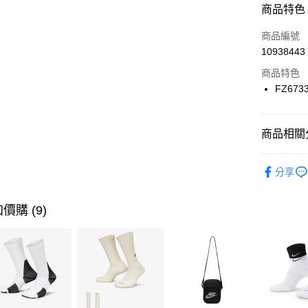
商品特色
3 期 
商品編號
合作金
LINE Pay
10938443
華南商
Apple Pay
上海商
商品特色
國泰世
FZ673
悠遊付
臺灣中
匯豐（
全盈+PAY
聯邦商
商品相關分
元大商
AFTEE先
玉山商
品牌
NI
相關說明
分享
台新國
【關於「A
兒童/青少
台灣樂
AFTEE
便利好安
運動類型
運送方式
價購 (9)
１．簡單
２．便利
促銷活動
7-11取貨
３．安心
每筆NT$1
【「AFT
宅配
１．於結帳
付」結帳
每筆NT$1
２．訂單