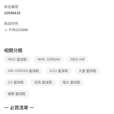
商品編號
宅配
【「AFTEE先享後付」結帳流程】
１．於結帳方式選擇「AFTEE先享後付」後，將跳轉至「AFTEE先享後付」
10938418
每筆NT$100，滿NT$1,500(含以上)免運費
結帳頁面，進行簡訊認證並確認金額後，即可完成結帳。
２．訂單成立數日內，您將收到繳費通知簡訊。
商品特色
３．收到繳費通知簡訊後14天內，點擊此簡訊中的連結，可透過四大超商／
FV5121006
ATM／網路銀行／等多元方式進行付款，方視為交易完成。
※ 請注意：結帳手續完成當下不需立刻繳費，但若您需要取消訂單，請聯絡
購買商品的店家。未經商家同意取消之訂單仍視為有效，需透過AFTEE先享
後付繳納相關費用。
※ 交易是否成功請以「AFTEE先享後付 」之結帳頁面顯示為準，若有關於
相關分類
是否繳費成功／繳費後需取消欲退款等相關疑問，請聯繫「AFTEE先享後付
客戶支援中心」
https://netprotections.freshdesk.com/support/home
NIKE 籃球鞋
NIKE JORDAN
NIKE AIR
【注意事項】
AIR JORDAN 籃球鞋
AJ11 籃球鞋
大童 籃球鞋
１．透過由恩沛科技股份有限公司提供之「AFTEE先享後付」服務完成之交
易，需依本服務之必要範圍內提供個人資料，並將交易相關給付款項請求債
權轉讓予恩沛科技股份有限公司。
GS 籃球鞋
低筒 籃球鞋
復古 籃球鞋
２．關於個人資料處理事宜，請瀏覽以下網址：
https://aftee.tw/terms/#terms3
緩衝 籃球鞋
３．未成年的使用者請事先徵得法定代理人或監護人之同意方可使用
「AFTEE先享後付」，若未經同意申辦者引起之損失，本公司不負相關責
任。
一 必買清單 一
４．使用「AFTEE先享後付」時，將依據個別帳號之用戶狀況，依本公司即
時審查核予不同之上限額度；若仍有額度不足之情形，本公司將視審查結果