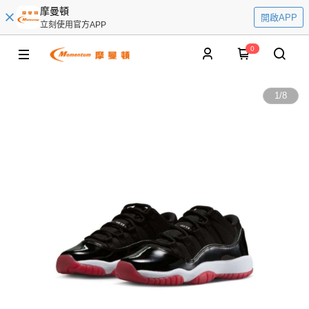
摩曼頓
開啟APP
立刻使用官方APP
0
1
/
8