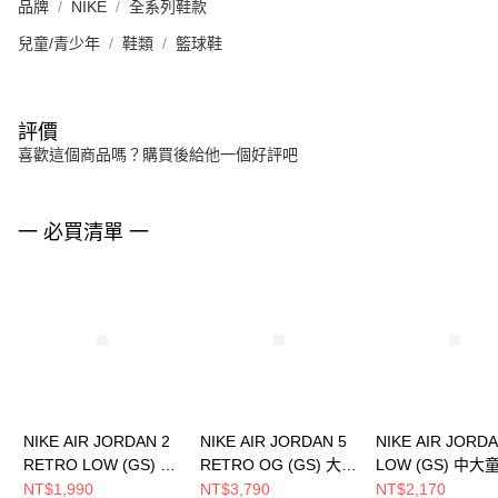
品牌
NIKE
全系列鞋款
兒童/青少年
鞋類
籃球鞋
評價
喜歡這個商品嗎？購買後給他一個好評吧
一 必買清單 一
NIKE AIR JORDAN 2
NIKE AIR JORDAN 5
NIKE AIR JORDA
RETRO LOW (GS) 中
RETRO OG (GS) 大童
LOW (GS) 中大
大童 籃球鞋
籃球鞋 HQ7980100
球鞋 553560044
NT$1,990
NT$3,790
NT$2,170