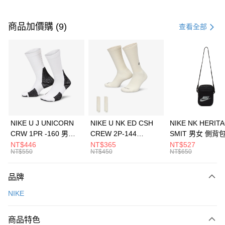
付款方式
信用卡一次付款
商品加價購 (9)
查看全部
信用卡分期付款
3 期 0 利率 每期
NT$1,633
21家銀行
合作金庫商業銀行
第一商業銀行
LINE Pay
華南商業銀行
彰化商業銀行
Apple Pay
上海商業儲蓄銀行
台北富邦商業銀行
國泰世華商業銀行
兆豐國際商業銀行
悠遊付
臺灣中小企業銀行
台中商業銀行
NIKE U J UNICORN
NIKE U NK ED CSH
NIKE NK HERIT
匯豐（台灣）商業銀行
華泰商業銀行
CRW 1PR -160 男女
CREW 2P-144
SMIT 男女 側背
全盈+PAY
聯邦商業銀行
遠東國際商業銀行
中統襪 FZ3393100
EMBRDY 男女 短統襪
BA5871010
NT$446
NT$365
NT$527
元大商業銀行
永豐商業銀行
NT$550
NT$450
NT$650
AFTEE先享後付
FZ3073133
玉山商業銀行
星展（台灣）商業銀行
相關說明
台新國際商業銀行
中國信託商業銀行
品牌
【關於「AFTEE先享後付」】
台灣樂天信用卡公司
AFTEE先享後付是「在收到商品之後才付款」的支付方式。 讓您購物簡單
運送方式
NIKE
便利好安心！
１．簡單：不需註冊會員、不需綁卡、不需儲值。
7-11取貨(快速到店)
２．便利：只要手機號碼，簡訊認證，即可結帳。
商品特色
每筆NT$100，滿NT$1,500(含以上)免運費
３．安心：先確認商品／服務後，再付款。