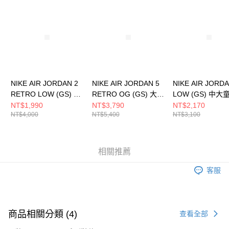
請求用戶進行身份認證。
５．嚴禁一人註冊多個帳號或使用他人資訊註冊。若發現惡意使用之情形，
恩沛科技股份有限公司將有權停止該用戶之使用額度並採取法律行動。
NIKE AIR JORDAN 2
NIKE AIR JORDAN 5
NIKE AIR JORDA
RETRO LOW (GS) 中
RETRO OG (GS) 大童
LOW (GS) 中大
大童 籃球鞋
籃球鞋 HQ7980100
球鞋 553560044
NT$1,990
NT$3,790
NT$2,170
NT$4,000
NT$5,400
NT$3,100
FJ6869104
相關推薦
客服
商品相關分類 (4)
查看全部