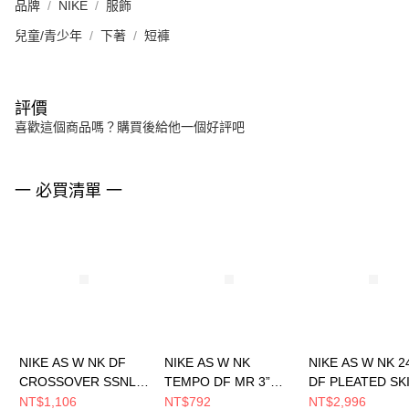
品牌
NIKE
服飾
兒童/青少年
下著
短褲
評價
喜歡這個商品嗎？購買後給他一個好評吧
一 必買清單 一
NIKE AS W NK DF
NIKE AS W NK
NIKE AS W NK 2
CROSSOVER SSNL
TEMPO DF MR 3”
DF PLEATED SK
SHOR 女 短褲
SHORT 女 短褲
女 短裙 HQ81540
NT$1,106
NT$792
NT$2,996