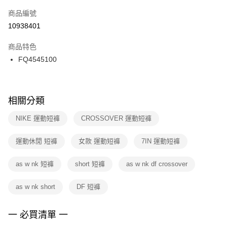
商品編號
宅配
【「AFTEE先享後付」結帳流程】
１．於結帳方式選擇「AFTEE先享後付」後，將跳轉至「AFTEE先享後付」
10938401
每筆NT$100，滿NT$1,500(含以上)免運費
結帳頁面，進行簡訊認證並確認金額後，即可完成結帳。
２．訂單成立數日內，您將收到繳費通知簡訊。
商品特色
３．收到繳費通知簡訊後14天內，點擊此簡訊中的連結，可透過四大超商／
FQ4545100
ATM／網路銀行／等多元方式進行付款，方視為交易完成。
※ 請注意：結帳手續完成當下不需立刻繳費，但若您需要取消訂單，請聯絡
購買商品的店家。未經商家同意取消之訂單仍視為有效，需透過AFTEE先享
後付繳納相關費用。
※ 交易是否成功請以「AFTEE先享後付 」之結帳頁面顯示為準，若有關於
相關分類
是否繳費成功／繳費後需取消欲退款等相關疑問，請聯繫「AFTEE先享後付
客戶支援中心」
https://netprotections.freshdesk.com/support/home
NIKE 運動短褲
CROSSOVER 運動短褲
【注意事項】
運動休閒 短褲
女款 運動短褲
7IN 運動短褲
１．透過由恩沛科技股份有限公司提供之「AFTEE先享後付」服務完成之交
易，需依本服務之必要範圍內提供個人資料，並將交易相關給付款項請求債
權轉讓予恩沛科技股份有限公司。
as w nk 短褲
short 短褲
as w nk df crossover
２．關於個人資料處理事宜，請瀏覽以下網址：
https://aftee.tw/terms/#terms3
as w nk short
DF 短褲
３．未成年的使用者請事先徵得法定代理人或監護人之同意方可使用
「AFTEE先享後付」，若未經同意申辦者引起之損失，本公司不負相關責
任。
一 必買清單 一
４．使用「AFTEE先享後付」時，將依據個別帳號之用戶狀況，依本公司即
時審查核予不同之上限額度；若仍有額度不足之情形，本公司將視審查結果