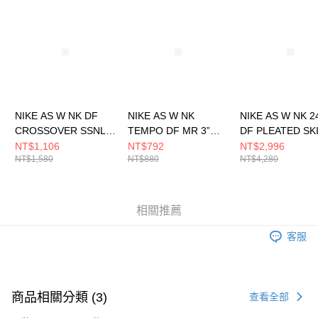
請求用戶進行身份認證。
５．嚴禁一人註冊多個帳號或使用他人資訊註冊。若發現惡意使用之情形，
恩沛科技股份有限公司將有權停止該用戶之使用額度並採取法律行動。
NIKE AS W NK DF
NIKE AS W NK
NIKE AS W NK 2
CROSSOVER SSNL
TEMPO DF MR 3”
DF PLEATED SK
SHOR 女 短褲
SHORT 女 短褲
女 短裙 HQ81540
NT$1,106
NT$792
NT$2,996
NT$1,580
NT$880
NT$4,280
HM6990017
HM6097010
相關推薦
客服
商品相關分類 (3)
查看全部