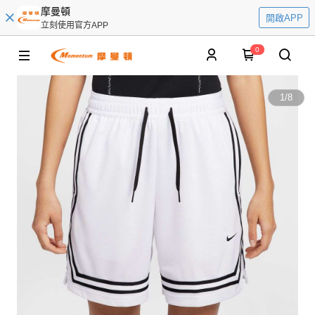
摩曼頓
開啟APP
立刻使用官方APP
0
1
/
8