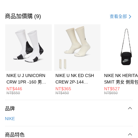
付款方式
信用卡一次付款
商品加價購 (9)
查看全部
信用卡分期付款
3 期 0 利率 每期
NT$426
21家銀行
合作金庫商業銀行
第一商業銀行
LINE Pay
華南商業銀行
彰化商業銀行
Apple Pay
上海商業儲蓄銀行
台北富邦商業銀行
國泰世華商業銀行
兆豐國際商業銀行
悠遊付
臺灣中小企業銀行
台中商業銀行
NIKE U J UNICORN
NIKE U NK ED CSH
NIKE NK HERIT
匯豐（台灣）商業銀行
華泰商業銀行
CRW 1PR -160 男女
CREW 2P-144
SMIT 男女 側背
全盈+PAY
聯邦商業銀行
遠東國際商業銀行
中統襪 FZ3393100
EMBRDY 男女 短統襪
BA5871010
NT$446
NT$365
NT$527
元大商業銀行
永豐商業銀行
NT$550
NT$450
NT$650
AFTEE先享後付
FZ3073133
玉山商業銀行
星展（台灣）商業銀行
相關說明
台新國際商業銀行
中國信託商業銀行
品牌
【關於「AFTEE先享後付」】
台灣樂天信用卡公司
AFTEE先享後付是「在收到商品之後才付款」的支付方式。 讓您購物簡單
運送方式
NIKE
便利好安心！
１．簡單：不需註冊會員、不需綁卡、不需儲值。
7-11取貨(快速到店)
２．便利：只要手機號碼，簡訊認證，即可結帳。
商品特色
每筆NT$100，滿NT$1,500(含以上)免運費
３．安心：先確認商品／服務後，再付款。