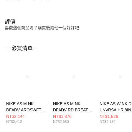
評價
喜歡這個商品嗎？購買後給他一個好評吧
一 必買清單 一
NIKE AS M NK
NIKE AS M NK
NIKE AS W NK D
DFADV AROSWFT SS
DFADV RD BREATHE
UNVRSA HR 8IN
TOP 男 短袖上衣
4BF S 男 短褲
SHRT 女 短褲
NT$2,144
NT$1,876
NT$1,526
NT$2,412
NT$2,680
NT$2,180
HJ3378010
HJ4151010
HQ6824010