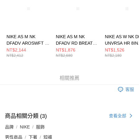
請求用戶進行身份認證。
５．嚴禁一人註冊多個帳號或使用他人資訊註冊。若發現惡意使用之情形，
恩沛科技股份有限公司將有權停止該用戶之使用額度並採取法律行動。
NIKE AS M NK
NIKE AS M NK
NIKE AS W NK D
DFADV AROSWFT SS
DFADV RD BREATHE
UNVRSA HR 8IN
TOP 男 短袖上衣
4BF S 男 短褲
SHRT 女 短褲
NT$2,144
NT$1,876
NT$1,526
NT$2,412
NT$2,680
NT$2,180
HJ3378010
HJ4151010
HQ6824010
相關推薦
客服
商品相關分類 (3)
查看全部
品牌
NIKE
服飾
男性商品
下著
短褲