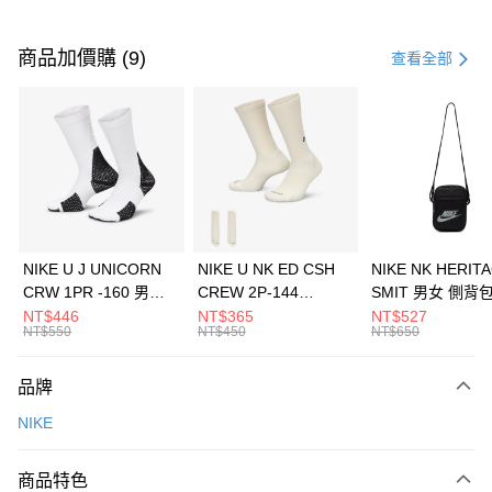
付款方式
信用卡一次付款
商品加價購 (9)
查看全部
信用卡分期付款
3 期 0 利率 每期
NT$726
21家銀行
合作金庫商業銀行
第一商業銀行
LINE Pay
華南商業銀行
彰化商業銀行
Apple Pay
上海商業儲蓄銀行
台北富邦商業銀行
國泰世華商業銀行
兆豐國際商業銀行
悠遊付
臺灣中小企業銀行
台中商業銀行
NIKE U J UNICORN
NIKE U NK ED CSH
NIKE NK HERIT
匯豐（台灣）商業銀行
華泰商業銀行
CRW 1PR -160 男女
CREW 2P-144
SMIT 男女 側背
全盈+PAY
聯邦商業銀行
遠東國際商業銀行
中統襪 FZ3393100
EMBRDY 男女 短統襪
BA5871010
NT$446
NT$365
NT$527
元大商業銀行
永豐商業銀行
NT$550
NT$450
NT$650
AFTEE先享後付
FZ3073133
玉山商業銀行
星展（台灣）商業銀行
相關說明
台新國際商業銀行
中國信託商業銀行
品牌
【關於「AFTEE先享後付」】
台灣樂天信用卡公司
AFTEE先享後付是「在收到商品之後才付款」的支付方式。 讓您購物簡單
運送方式
NIKE
便利好安心！
１．簡單：不需註冊會員、不需綁卡、不需儲值。
7-11取貨(快速到店)
２．便利：只要手機號碼，簡訊認證，即可結帳。
商品特色
每筆NT$100，滿NT$1,500(含以上)免運費
３．安心：先確認商品／服務後，再付款。