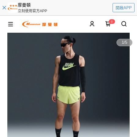
摩曼頓
開啟APP
立刻使用官方APP
0
1
/
5