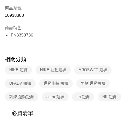
商品編號
宅配
【「AFTEE先享後付」結帳流程】
１．於結帳方式選擇「AFTEE先享後付」後，將跳轉至「AFTEE先享後付」
10938388
每筆NT$100，滿NT$1,500(含以上)免運費
結帳頁面，進行簡訊認證並確認金額後，即可完成結帳。
２．訂單成立數日內，您將收到繳費通知簡訊。
商品特色
３．收到繳費通知簡訊後14天內，點擊此簡訊中的連結，可透過四大超商／
FN3350736
ATM／網路銀行／等多元方式進行付款，方視為交易完成。
※ 請注意：結帳手續完成當下不需立刻繳費，但若您需要取消訂單，請聯絡
購買商品的店家。未經商家同意取消之訂單仍視為有效，需透過AFTEE先享
後付繳納相關費用。
※ 交易是否成功請以「AFTEE先享後付 」之結帳頁面顯示為準，若有關於
相關分類
是否繳費成功／繳費後需取消欲退款等相關疑問，請聯繫「AFTEE先享後付
客戶支援中心」
https://netprotections.freshdesk.com/support/home
NIKE 短褲
NIKE 運動短褲
AROSWFT 短褲
【注意事項】
DFADV 短褲
運動訓練 短褲
男款 運動短褲
１．透過由恩沛科技股份有限公司提供之「AFTEE先享後付」服務完成之交
易，需依本服務之必要範圍內提供個人資料，並將交易相關給付款項請求債
權轉讓予恩沛科技股份有限公司。
訓練 運動短褲
as m 短褲
sh 短褲
NK 短褲
２．關於個人資料處理事宜，請瀏覽以下網址：
https://aftee.tw/terms/#terms3
３．未成年的使用者請事先徵得法定代理人或監護人之同意方可使用
一 必買清單 一
「AFTEE先享後付」，若未經同意申辦者引起之損失，本公司不負相關責
任。
４．使用「AFTEE先享後付」時，將依據個別帳號之用戶狀況，依本公司即
時審查核予不同之上限額度；若仍有額度不足之情形，本公司將視審查結果